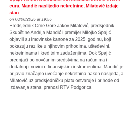
eura, Mandić naslijedio nekretnine, Milatović izdaje
stan
on 08/08/2026 at 19:56
Predsjednik Crne Gore Jakov Milatović, predsjednik
Skupštine Andrija Mandić i premijer Milojko Spajić
objavili su imovinske kartone za 2025. godinu, koji
pokazuju razlike u njihovim prihodima, ušteđevini,
nekretninama i kreditnim zaduženjima. Dok Spajić
prednjači po novčanim sredstvima na računima i
dodatnoj imovini u finansijskim instrumentima, Mandić je
prijavio značajno uvećanje nekretnina nakon nasljeđa, a
Milatović uz predsjedničku platu ostvaruje i prihode od
izdavanja stana, prenosi RTV Podgorica.