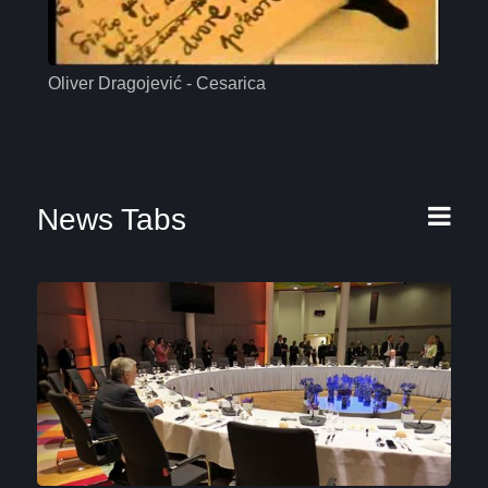
Oliver Dragojević - Cesarica
Mas
News Tabs