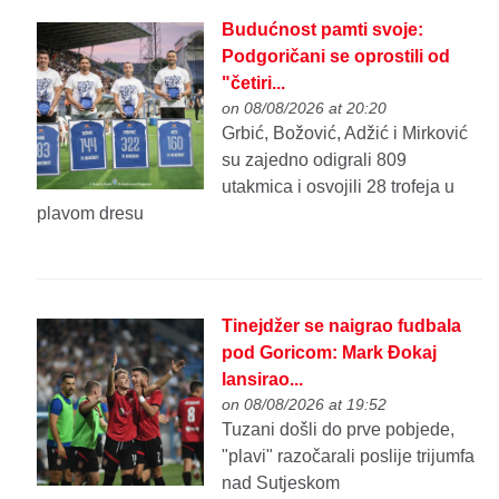
Budućnost pamti svoje:
Podgoričani se oprostili od
"četiri...
on 08/08/2026 at 20:20
Grbić, Božović, Adžić i Mirković
su zajedno odigrali 809
utakmica i osvojili 28 trofeja u
plavom dresu
Tinejdžer se naigrao fudbala
pod Goricom: Mark Đokaj
lansirao...
on 08/08/2026 at 19:52
Tuzani došli do prve pobjede,
"plavi" razočarali poslije trijumfa
nad Sutjeskom