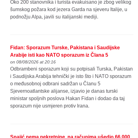
Oko 200 stanovnika i turista evakuisano je zbog velikog
šumskog požara kod jezera Garda na sjeveru Italije, u
podnožju Alpa, javili su italijanski mediji.
Fidan: Sporazum Turske, Pakistana i Saudijske
Arabije isti kao NATO sporazum iz Člana 5
on 08/08/2026 at 20:16
Odbrambeni sporazum koji su potpisali Turska, Pakistan
i Saudijska Arabija tehnički je isto što i NATO sporazum
o međusobnoj odbrani sadržan u Članu 5
Sjevernoatlantske alijanse, izjavio je danas turski
ministar spoljnih poslova Hakan Fidan i dodao da taj
sporazum nije usmjeren protiv Irana.
Spajić nema nekretnine, na računima ušedio 66.000