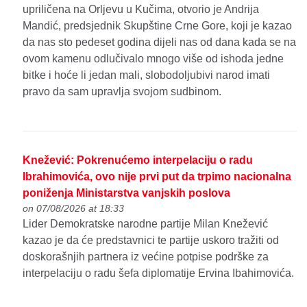
upriličena na Orljevu u Kučima, otvorio je Andrija
Mandić, predsjednik Skupštine Crne Gore, koji je kazao
da nas sto pedeset godina dijeli nas od dana kada se na
ovom kamenu odlučivalo mnogo više od ishoda jedne
bitke i hoće li jedan mali, slobodoljubivi narod imati
pravo da sam upravlja svojom sudbinom.
Knežević: Pokrenućemo interpelaciju o radu
Ibrahimovića, ovo nije prvi put da trpimo nacionalna
poniženja Ministarstva vanjskih poslova
on 07/08/2026 at 18:33
Lider Demokratske narodne partije Milan Knežević
kazao je da će predstavnici te partije uskoro tražiti od
doskorašnjih partnera iz većine potpise podrške za
interpelaciju o radu šefa diplomatije Ervina Ibahimovića.