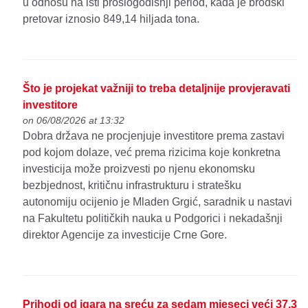
u odnosu na isti prošlogodišnji period, kada je brodski
pretovar iznosio 849,14 hiljada tona.
Što je projekat važniji to treba detaljnije provjeravati
investitore
on 06/08/2026 at 13:32
Dobra država ne procjenjuje investitore prema zastavi
pod kojom dolaze, već prema rizicima koje konkretna
investicija može proizvesti po njenu ekonomsku
bezbjednost, kritičnu infrastrukturu i stratešku
autonomiju ocijenio je Mladen Grgić, saradnik u nastavi
na Fakultetu političkih nauka u Podgorici i nekadašnji
direktor Agencije za investicije Crne Gore.
Prihodi od igara na sreću za sedam mjeseci veći 37,3