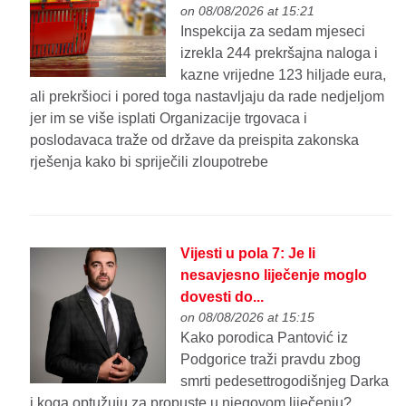
on 08/08/2026 at 15:21
Inspekcija za sedam mjeseci
izrekla 244 prekršajna naloga i
kazne vrijedne 123 hiljade eura,
ali prekršioci i pored toga nastavljaju da rade nedjeljom
jer im se više isplati Organizacije trgovaca i
poslodavaca traže od države da preispita zakonska
rješenja kako bi spriječili zloupotrebe
Vijesti u pola 7: Je li
nesavjesno liječenje moglo
dovesti do...
on 08/08/2026 at 15:15
Kako porodica Pantović iz
Podgorice traži pravdu zbog
smrti pedesettrogodišnjeg Darka
i koga optužuju za propuste u njegovom liječenju?