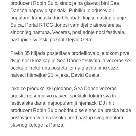
producent Robin Sulc, sinoc je na glavnoj bini Sea
Dancea napravio spektakl. Publiku je odusevio i
popularni francuski duo Ofenbah, koji je nastupio prije
Sulca. Portal RTCG donosi vam djelic atmosfere sa
sinocnjeg nastupa. Veceras, posljednje noci festivala,
nastupice svjetski poznat Dejvid Geta.
Preko 35 hiljada posjetilaca prodefilovalo je tokom prve
dvije noci kroz kapije Sea Dance festivala, a veceras se
ocekuje i rekordna posjeta jer na glavnu binu stize
najveci hitmejker 21. vijeka, David Guetta.
Iako ce produkcijski gledano, Sea Dance veceras
ugostiti nesumnjivo najveci spektakl tokom sva tri
festivalska dana, najpopularniji njemacki DJ i hit
producent Robin Sulc pobrinuo se sinoc da precka bude
postavljena veoma visoko pred nastup svog mentora i
slavnog kolege iz Pariza.