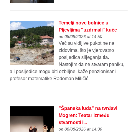
Temelji nove bolnice u
Pljevljima "uzdrmali" kuće
on 08/08/2026 at 14:50
Već su vidljive pukotine na
zidovima, što je vjerovatno
posljedica slijeganja tla.
Nastojim da ne stvaram paniku,
ali posljedice mogu biti ozbiljne, kaže penzionisani
profesor matematike Radoman Miličić
"Španska luda" na tvrđavi
Mogren: Teatar između
stvarnosti i...
on 08/08/2026 at 14:39