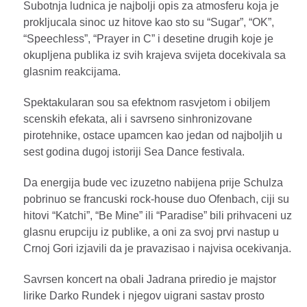
Subotnja ludnica je najbolji opis za atmosferu koja je
prokljucala sinoc uz hitove kao sto su “Sugar”, “OK”,
“Speechless”, “Prayer in C” i desetine drugih koje je
okupljena publika iz svih krajeva svijeta docekivala sa
glasnim reakcijama.
Spektakularan sou sa efektnom rasvjetom i obiljem
scenskih efekata, ali i savrseno sinhronizovane
pirotehnike, ostace upamcen kao jedan od najboljih u
sest godina dugoj istoriji Sea Dance festivala.
Da energija bude vec izuzetno nabijena prije Schulza
pobrinuo se francuski rock-house duo Ofenbach, ciji su
hitovi “Katchi”, “Be Mine” ili “Paradise” bili prihvaceni uz
glasnu erupciju iz publike, a oni za svoj prvi nastup u
Crnoj Gori izjavili da je pravazisao i najvisa ocekivanja.
Savrsen koncert na obali Jadrana priredio je majstor
lirike Darko Rundek i njegov uigrani sastav prosto