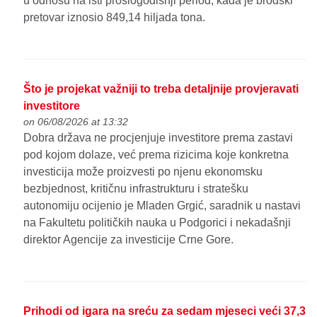
u odnosu na isti prošlogodišnji period, kada je brodski
pretovar iznosio 849,14 hiljada tona.
Što je projekat važniji to treba detaljnije provjeravati
investitore
on 06/08/2026 at 13:32
Dobra država ne procjenjuje investitore prema zastavi
pod kojom dolaze, već prema rizicima koje konkretna
investicija može proizvesti po njenu ekonomsku
bezbjednost, kritičnu infrastrukturu i stratešku
autonomiju ocijenio je Mladen Grgić, saradnik u nastavi
na Fakultetu političkih nauka u Podgorici i nekadašnji
direktor Agencije za investicije Crne Gore.
Prihodi od igara na sreću za sedam mjeseci veći 37,3