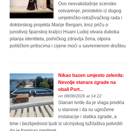
Ovo nesvakidašnje scensko
ostvarenje, proisteklo iz dugog
umjetničko-istraživačkog rada i
doktorskog projekta Marije Bergam, kroz priču o
jurodivoj španskoj kraljici Huani Ludoj otvara duboka
pitanja identiteta, psihičkog zdravlja žena, otpora
političkim pritiscima i cijene moći u savremenom društvu
Nikao bazen umjesto zelenila:
Nevolje stanara zgrade na
obali Port...
on 08/08/2026 at 14:22
Stanari tvrde da je vlaga prodrla
u stanove i da su ugrožene
instalacije i statika zgrade, a
time i bezbjednost ljudi Iz ulcinjskog tužilaštva potvrdili
da je formiran predmet