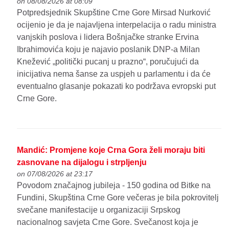
on 08/08/2026 at 08:09
Potpredsjednik Skupštine Crne Gore Mirsad Nurković
ocijenio je da je najavljena interpelacija o radu ministra
vanjskih poslova i lidera Bošnjačke stranke Ervina
Ibrahimovića koju je najavio poslanik DNP-a Milan
Knežević „politički pucanj u prazno“, poručujući da
inicijativa nema šanse za uspjeh u parlamentu i da će
eventualno glasanje pokazati ko podržava evropski put
Crne Gore.
Mandić: Promjene koje Crna Gora želi moraju biti
zasnovane na dijalogu i strpljenju
on 07/08/2026 at 23:17
Povodom značajnog jubileja - 150 godina od Bitke na
Fundini, Skupština Crne Gore večeras je bila pokrovitelj
svečane manifestacije u organizaciji Srpskog
nacionalnog savjeta Crne Gore. Svečanost koja je