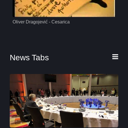
Oliver Dragojević - Cesarica
Mas
News Tabs