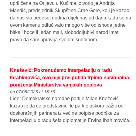
upriličena na Orljevu u Kučima, otvorio je Andrija
Mandić, predsjednik Skupštine Crne Gore, koji je kazao
da nas sto pedeset godina dijeli nas od dana kada se na
ovom kamenu odlučivalo mnogo više od ishoda jedne
bitke i hoće li jedan mali, slobodoljubivi narod imati
pravo da sam upravlja svojom sudbinom.
Knežević: Pokrenućemo interpelaciju o radu
Ibrahimovića, ovo nije prvi put da trpimo nacionalna
poniženja Ministarstva vanjskih poslova
on 07/08/2026 at 18:33
Lider Demokratske narodne partije Milan Knežević
kazao je da će predstavnici te partije uskoro tražiti od
doskorašnjih partnera iz većine potpise podrške za
interpelaciju o radu šefa diplomatije Ervina Ibahimovića.