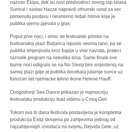
nazvan Ekipa, dok su novi predvodnici novog rap talasa
Surreal i sastav Hazze napravili vrhunski uvod za vec
pomenutu postavu i neumorno redali hitove koje je
publika vjerno pjevala u glas.
Poput prve noci, i sinoc se festivalski prostor na
budvanskoj plazi Buljarica ispunio veoma rano, pa se
publika smjenjivala kroz kapije u vise navrata, prateci
raznolik program na nekoliko bina. Samo finale ove
burne noci odigralo se na No Sleep bini smjestenoj na
samoj plazi gdje je publika docekala jutarnje sunce uz
furiozan set njemacke tehno ikone Helene Hauff.
Ovogodisnji Sea Dance prikazao je najmocniju
festivalsku produkciju ikad videnu u Crnoj Gori.
Tokom sva tri dana festivala postavljena je kompletna
produkcija Exita skrojena po zahtjevima jednog od
najzahtjevnijih izvodaca na svijetu, Dejvida Gete, uz