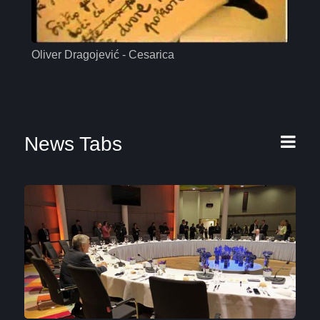
Oliver Dragojević - Cesarica
Mas
News Tabs