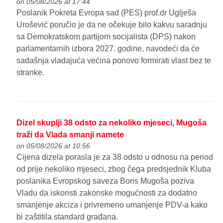
on 05/08/2026 at 17:44
Poslanik Pokreta Evropa sad (PES) prof.dr Uglješa
Urošević poručio je da ne očekuje bilo kakvu saradnju
sa Demokratskom partijom socijalista (DPS) nakon
parlamentarnih izbora 2027. godine, navodeći da će
sadašnja vladajuća većina ponovo formirati vlast bez te
stranke.
Dizel skuplji 38 odsto za nekoliko mjeseci, Mugoša
traži da Vlada smanji namete
on 05/08/2026 at 10:56
Cijena dizela porasla je za 38 odsto u odnosu na period
od prije nekoliko mjeseci, zbog čega predsjednik Kluba
poslanika Evropskog saveza Boris Mugoša poziva
Vladu da iskoristi zakonske mogućnosti za dodatno
smanjenje akciza i privremeno umanjenje PDV-a kako
bi zaštitila standard građana.