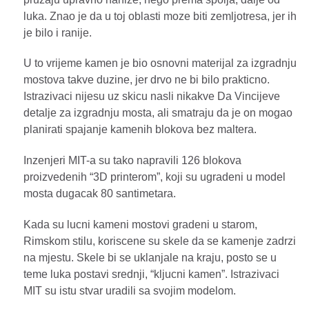
luka. Znao je da u toj oblasti moze biti zemljotresa, jer ih
je bilo i ranije.
U to vrijeme kamen je bio osnovni materijal za izgradnju
mostova takve duzine, jer drvo ne bi bilo prakticno.
Istrazivaci nijesu uz skicu nasli nikakve Da Vincijeve
detalje za izgradnju mosta, ali smatraju da je on mogao
planirati spajanje kamenih blokova bez maltera.
Inzenjeri MIT-a su tako napravili 126 blokova
proizvedenih “3D printerom”, koji su ugradeni u model
mosta dugacak 80 santimetara.
Kada su lucni kameni mostovi gradeni u starom,
Rimskom stilu, koriscene su skele da se kamenje zadrzi
na mjestu. Skele bi se uklanjale na kraju, posto se u
teme luka postavi srednji, “kljucni kamen”. Istrazivaci
MIT su istu stvar uradili sa svojim modelom.