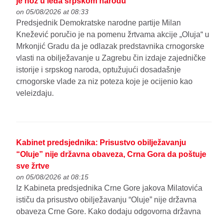
je nož u leđa srpskom narodu
on 05/08/2026 at 08:33
Predsjednik Demokratske narodne partije Milan
Knežević poručio je na pomenu žrtvama akcije „Oluja“ u
Mrkonjić Gradu da je odlazak predstavnika crnogorske
vlasti na obilježavanje u Zagrebu čin izdaje zajedničke
istorije i srpskog naroda, optužujući dosadašnje
crnogorske vlade za niz poteza koje je ocijenio kao
veleizdaju.
Kabinet predsjednika: Prisustvo obilježavanju
“Oluje” nije državna obaveza, Crna Gora da poštuje
sve žrtve
on 05/08/2026 at 08:15
Iz Kabineta predsjednika Crne Gore jakova Milatovića
ističu da prisustvo obilježavanju “Oluje” nije državna
obaveza Crne Gore. Kako dodaju odgovorna državna