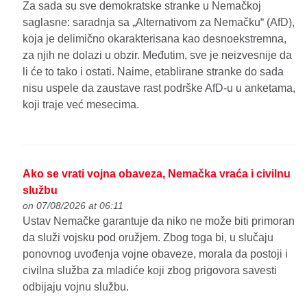
Za sada su sve demokratske stranke u Nemačkoj
saglasne: saradnja sa „Alternativom za Nemačku“ (AfD),
koja je delimično okarakterisana kao desnoekstremna,
za njih ne dolazi u obzir. Međutim, sve je neizvesnije da
li će to tako i ostati. Naime, etablirane stranke do sada
nisu uspele da zaustave rast podrške AfD-u u anketama,
koji traje već mesecima.
Ako se vrati vojna obaveza, Nemačka vraća i civilnu
službu
on 07/08/2026 at 06:11
Ustav Nemačke garantuje da niko ne može biti primoran
da služi vojsku pod oružjem. Zbog toga bi, u slučaju
ponovnog uvođenja vojne obaveze, morala da postoji i
civilna služba za mladiće koji zbog prigovora savesti
odbijaju vojnu službu.