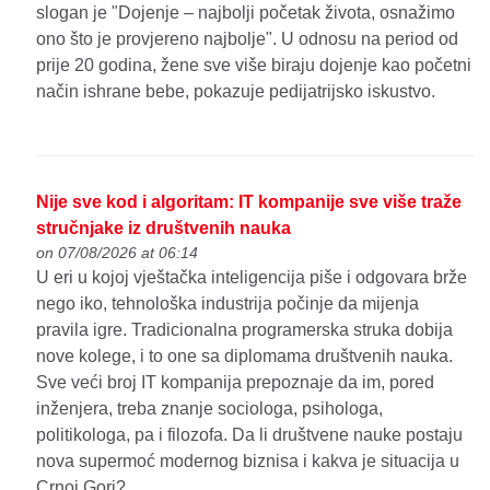
slogan je "Dojenje – najbolji početak života, osnažimo
ono što je provjereno najbolje". U odnosu na period od
prije 20 godina, žene sve više biraju dojenje kao početni
način ishrane bebe, pokazuje pedijatrijsko iskustvo.
Nije sve kod i algoritam: IT kompanije sve više traže
stručnjake iz društvenih nauka
on 07/08/2026 at 06:14
U eri u kojoj vještačka inteligencija piše i odgovara brže
nego iko, tehnološka industrija počinje da mijenja
pravila igre. Tradicionalna programerska struka dobija
nove kolege, i to one sa diplomama društvenih nauka.
Sve veći broj IT kompanija prepoznaje da im, pored
inženjera, treba znanje sociologa, psihologa,
politikologa, pa i filozofa. Da li društvene nauke postaju
nova supermoć modernog biznisa i kakva je situacija u
Crnoj Gori?