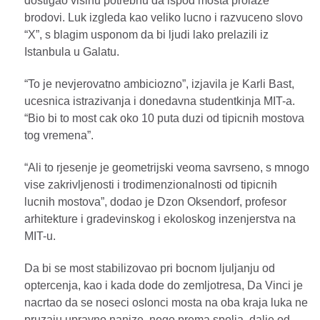
dostigao visinu potrebnu da ispod mosta prolaze
brodovi. Luk izgleda kao veliko lucno i razvuceno slovo
“X”, s blagim usponom da bi ljudi lako prelazili iz
Istanbula u Galatu.
“To je nevjerovatno ambiciozno”, izjavila je Karli Bast,
ucesnica istrazivanja i donedavna studentkinja MIT-a.
“Bio bi to most cak oko 10 puta duzi od tipicnih mostova
tog vremena”.
“Ali to rjesenje je geometrijski veoma savrseno, s mnogo
vise zakrivljenosti i trodimenzionalnosti od tipicnih
lucnih mostova”, dodao je Dzon Oksendorf, profesor
arhitekture i gradevinskog i ekoloskog inzenjerstva na
MIT-u.
Da bi se most stabilizovao pri bocnom ljuljanju od
optercenja, kao i kada dode do zemljotresa, Da Vinci je
nacrtao da se noseci oslonci mosta na oba kraja luka ne
pruzaju upravno nanize, nego prema spolja, dalje od