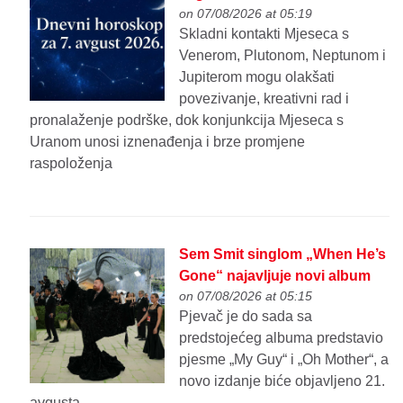
on 07/08/2026 at 05:19
Skladni kontakti Mjeseca s
Venerom, Plutonom, Neptunom i
Jupiterom mogu olakšati
povezivanje, kreativni rad i
pronalaženje podrške, dok konjunkcija Mjeseca s
Uranom unosi iznenađenja i brze promjene
raspoloženja
Sem Smit singlom „When He’s
Gone“ najavljuje novi album
on 07/08/2026 at 05:15
Pjevač je do sada sa
predstojećeg albuma predstavio
pjesme „My Guy“ i „Oh Mother“, a
novo izdanje biće objavljeno 21.
avgusta