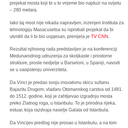
projekat mosta koji bi u to vrijeme bio najduzi na svijetu
– 280 metara.
Iako taj most nije nikada napravljen, inzenjeri Instituta za
tehnologiju Masacusetsa su isprobali projekat da bi
utvrdili da li bi bio uspjesan, prenijela je
TV CNN
.
Rezultat njihovog rada predstavljen je na konferenciji
Medunarodnog udruzenja za skoljkaste i prostorne
strukture, prosle nedjelje u Barseloni, u Spaniji, navodi
se u saopstenju univerziteta.
Da Vinci je predao svoju inovativnu skicu sultanu
Bajazitu Drugom, vladaru Otomanskog carstva od 1481.
do 1512. godine, koji je zahtijevao izgradnju mosta
preko Zlatnog roga, u Istanbulu. To je prirodna rijeka,
estuar, koja razdvaja naselje Galata od Istanbula.
Da Vincijev predlog nije prosao u Istanbulu, a na tom