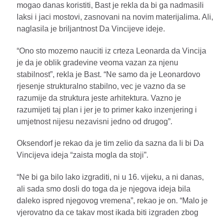
mogao danas koristiti, Bast je rekla da bi ga nadmasili
laksi i jaci mostovi, zasnovani na novim materijalima. Ali,
naglasila je briljantnost Da Vincijeve ideje.
“Ono sto mozemo nauciti iz crteza Leonarda da Vincija
je da je oblik gradevine veoma vazan za njenu
stabilnost”, rekla je Bast. “Ne samo da je Leonardovo
rjesenje strukturalno stabilno, vec je vazno da se
razumije da struktura jeste arhitektura. Vazno je
razumijeti taj plan i jer je to primer kako inzenjering i
umjetnost nijesu nezavisni jedno od drugog”.
Oksendorf je rekao da je tim zelio da sazna da li bi Da
Vincijeva ideja “zaista mogla da stoji”.
“Ne bi ga bilo lako izgraditi, ni u 16. vijeku, a ni danas,
ali sada smo dosli do toga da je njegova ideja bila
daleko ispred njegovog vremena”, rekao je on. “Malo je
vjerovatno da ce takav most ikada biti izgraden zbog