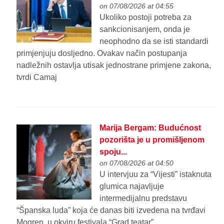
on 07/08/2026 at 04:55
Ukoliko postoji potreba za
sankcionisanjem, onda je
neophodno da se isti standardi
primjenjuju dosljedno. Ovakav način postupanja
nadležnih ostavlja utisak jednostrane primjene zakona,
tvrdi Camaj
Marija Bergam: Budućnost
pozorišta je u promišljenom
spoju...
on 07/08/2026 at 04:50
U intervjuu za “Vijesti” istaknuta
glumica najavljuje
intermedijalnu predstavu
“Španska luda” koja će danas biti izvedena na tvrđavi
Mogren, u okviru festivala “Grad teatar”