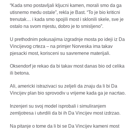
“Kada smo postavljali kljucni kamen, morali smo da ga
utisnemo medu ostale”, rekla je Bast. “To je bio kriticni
trenutak… i kada smo spojili most i sklonili skele, sve je
ostalo na svom mjestu, dobro je to smisljeno”.
U prethodnim pokusajima izgradnje mosta po ideji iz Da
Vincijevog crteza – na primjer Norveska ima takav
pjesacki most, korisceni su savremene materijali.
Oksendorf je rekao da bi takav most danas bio od celika
ili betona.
Ali, americki istrazivaci su zeljeli da znaju da li bi Da
Vincijev plan bio sprovodiv u vrijeme kada ga je nacrtao.
Inzenjeri su svoj model isprobali i simuliranjem
zemljotresa i utvrdili da bi ih Da Vincijev most izdrzao.
Na pitanje o tome da li bi se Da Vincijev kameni most