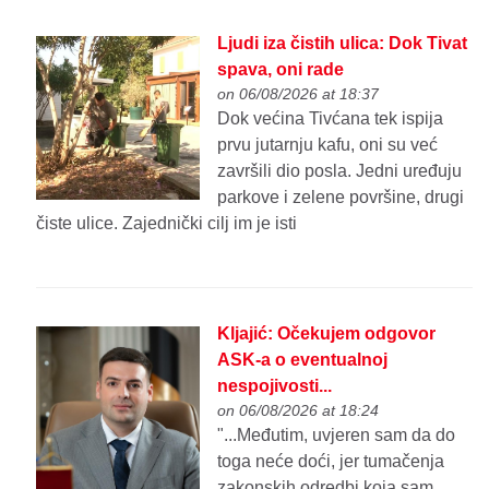
Ljudi iza čistih ulica: Dok Tivat
spava, oni rade
on 06/08/2026 at 18:37
Dok većina Tivćana tek ispija
prvu jutarnju kafu, oni su već
završili dio posla. Jedni uređuju
parkove i zelene površine, drugi
čiste ulice. Zajednički cilj im je isti
Kljajić: Očekujem odgovor
ASK-a o eventualnoj
nespojivosti...
on 06/08/2026 at 18:24
"...Međutim, uvjeren sam da do
toga neće doći, jer tumačenja
zakonskih odredbi koja sam