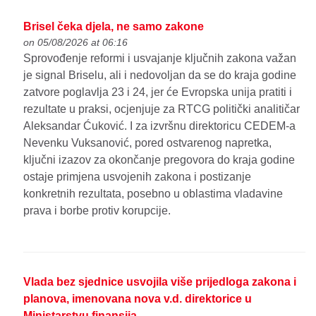
Brisel čeka djela, ne samo zakone
on 05/08/2026 at 06:16
Sprovođenje reformi i usvajanje ključnih zakona važan
je signal Briselu, ali i nedovoljan da se do kraja godine
zatvore poglavlja 23 i 24, jer će Evropska unija pratiti i
rezultate u praksi, ocjenjuje za RTCG politički analitičar
Aleksandar Ćuković. I za izvršnu direktoricu CEDEM-a
Nevenku Vuksanović, pored ostvarenog napretka,
ključni izazov za okončanje pregovora do kraja godine
ostaje primjena usvojenih zakona i postizanje
konkretnih rezultata, posebno u oblastima vladavine
prava i borbe protiv korupcije.
Vlada bez sjednice usvojila više prijedloga zakona i
planova, imenovana nova v.d. direktorice u
Ministarstvu finansija