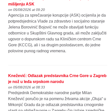
mišljenju ASK
on 05/08/2026 at 09:20
Agencija za sprečavanje korupcije (ASK) ocijenila je da
potpredsjednica Vlade za zdravstvo i socijalno staranje
Jelena Borovinić Bojović ne može obavljati funkciju
odbornice u Skupštini Glavnog grada, ali može zaključiti
ugovor o dopunskom radu sa Kliničkim centrom Crne
Gore (KCCG), ali i sa drugim poslodavcem, do jedne
polovine punog radnog vremena.
Knežević: Odlazak predstavnika Crne Gore u Zagreb
je nož u leđa srpskom narodu
on 05/08/2026 at 08:33
Predsjednik Demokratske narodne partije Milan
Knežević poručio je na pomenu žrtvama akcije „Oluja“ u
Mrkonjić Gradu da je odlazak predstavnika crnogorske
vlasti na obilježavanje u Zagrebu čin izdaje zajedničke