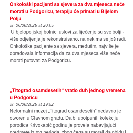
Onkološki pacijenti sa sjevera za dva mjeseca neće
morati u Podgoricu, terapiju će primati u Bijelom
Polju
on 06/08/2026 at 20:05
U bjelopoljskoj bolnici uslovi za liječenje su sve bolji -
više odjeljenja je rekonstruisano, na nekima se još radi.
Onkološke pacijente sa sjevera, međutim, najviše je
obradovala informacija da za dva mjeseca više neće
morati putovati za Podgoricu.
„Titograd osamdesetih“ vratio duh jednog vremena
u Podgoricu
on 06/08/2026 at 19:52
Neformalni muzej „Titograd osamdesetih“ nedavno je
otvoren u Glavnom gradu. Da bi upotpunili kolekciju,
porodica Krivokapić godinu je provela nabavljajući
predmete iz tog perioda, zbog čega su morali da obiđu i