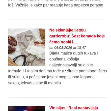
loš. Važnije je kako par reaguje kada napetost poraste
Ne sklanjajte ljetnju
garderobu: Šest komada koje
ćemo nositi i...
on 06/08/2026 at 18:47
Bijela majica dugih rukava i
opuštena košulja
najjednostavniji su dio te
formule. U toplim danima rade uz široke pantalone, šorts
ili suknju, a početkom jeseni mogu ispod laganog
sakoa, teksas-jakne ili mantila
Vinisijus i Real nastavljaju