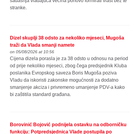
sadašnja vladajuća većina ponovo formirati vlast bez te
stranke.
Dizel skuplji 38 odsto za nekoliko mjeseci, Mugoša
traži da Vlada smanji namete
on 05/08/2026 at 10:56
Cijena dizela porasla je za 38 odsto u odnosu na period
od prije nekoliko mjeseci, zbog čega predsjednik Kluba
poslanika Evropskog saveza Boris Mugoša poziva
Vladu da iskoristi zakonske mogućnosti za dodatno
smanjenje akciza i privremeno umanjenje PDV-a kako
bi zaštitila standard građana.
Borovinić Bojović podnijela ostavku na odborničku
funkciju: Potpredsjednica Vlade postupila po