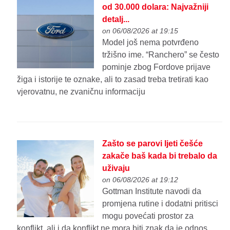
od 30.000 dolara: Najvažniji
detalj...
on 06/08/2026 at 19:15
Model još nema potvrđeno
tržišno ime. “Ranchero” se često
pominje zbog Fordove prijave
žiga i istorije te oznake, ali to zasad treba tretirati kao
vjerovatnu, ne zvaničnu informaciju
Zašto se parovi ljeti češće
zakače baš kada bi trebalo da
uživaju
on 06/08/2026 at 19:12
Gottman Institute navodi da
promjena rutine i dodatni pritisci
mogu povećati prostor za
konflikt, ali i da konflikt ne mora biti znak da je odnos