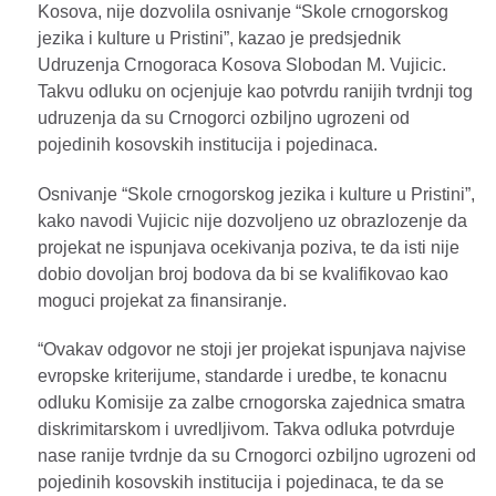
Kosova, nije dozvolila osnivanje “Skole crnogorskog
jezika i kulture u Pristini”, kazao je predsjednik
Udruzenja Crnogoraca Kosova Slobodan M. Vujicic.
Takvu odluku on ocjenjuje kao potvrdu ranijih tvrdnji tog
udruzenja da su Crnogorci ozbiljno ugrozeni od
pojedinih kosovskih institucija i pojedinaca.
Osnivanje “Skole crnogorskog jezika i kulture u Pristini”,
kako navodi Vujicic nije dozvoljeno uz obrazlozenje da
projekat ne ispunjava ocekivanja poziva, te da isti nije
dobio dovoljan broj bodova da bi se kvalifikovao kao
moguci projekat za finansiranje.
“Ovakav odgovor ne stoji jer projekat ispunjava najvise
evropske kriterijume, standarde i uredbe, te konacnu
odluku Komisije za zalbe crnogorska zajednica smatra
diskrimitarskom i uvredljivom. Takva odluka potvrduje
nase ranije tvrdnje da su Crnogorci ozbiljno ugrozeni od
pojedinih kosovskih institucija i pojedinaca, te da se