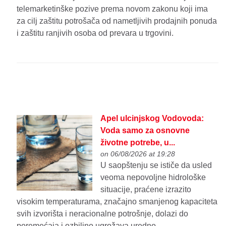
telemarketinške pozive prema novom zakonu koji ima
za cilj zaštitu potrošača od nametljivih prodajnih ponuda
i zaštitu ranjivih osoba od prevara u trgovini.
Apel ulcinjskog Vodovoda:
Voda samo za osnovne
životne potrebe, u...
on 06/08/2026 at 19:28
U saopštenju se ističe da usled
veoma nepovoljne hidrološke
situacije, praćene izrazito
visokim temperaturama, značajno smanjenog kapaciteta
svih izvorišta i neracionalne potrošnje, dolazi do
poremećaja i ozbiljno ugrožava uredno