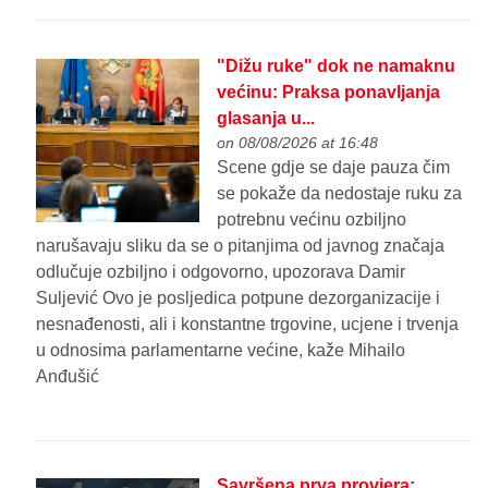
"Dižu ruke" dok ne namaknu
većinu: Praksa ponavljanja
glasanja u...
on 08/08/2026 at 16:48
Scene gdje se daje pauza čim
se pokaže da nedostaje ruku za
potrebnu većinu ozbiljno
narušavaju sliku da se o pitanjima od javnog značaja
odlučuje ozbiljno i odgovorno, upozorava Damir
Suljević Ovo je posljedica potpune dezorganizacije i
nesnađenosti, ali i konstantne trgovine, ucjene i trvenja
u odnosima parlamentarne većine, kaže Mihailo
Anđušić
Savršena prva provjera: