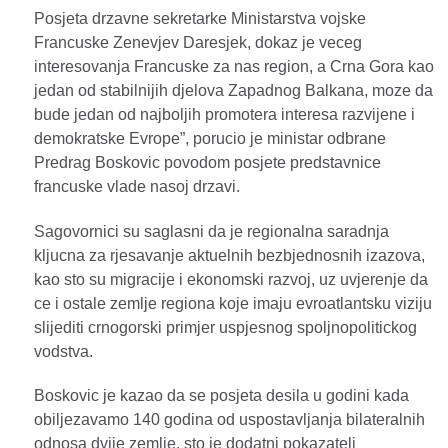
Posjeta drzavne sekretarke Ministarstva vojske
Francuske Zenevjev Daresjek, dokaz je veceg
interesovanja Francuske za nas region, a Crna Gora kao
jedan od stabilnijih djelova Zapadnog Balkana, moze da
bude jedan od najboljih promotera interesa razvijene i
demokratske Evrope”, porucio je ministar odbrane
Predrag Boskovic povodom posjete predstavnice
francuske vlade nasoj drzavi.
Sagovornici su saglasni da je regionalna saradnja
kljucna za rjesavanje aktuelnih bezbjednosnih izazova,
kao sto su migracije i ekonomski razvoj, uz uvjerenje da
ce i ostale zemlje regiona koje imaju evroatlantsku viziju
slijediti crnogorski primjer uspjesnog spoljnopolitickog
vodstva.
Boskovic je kazao da se posjeta desila u godini kada
obiljezavamo 140 godina od uspostavljanja bilateralnih
odnosa dvije zemlje, sto je dodatni pokazatelj