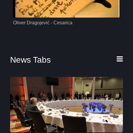
Oliver Dragojević - Cesarica
Mas
News Tabs