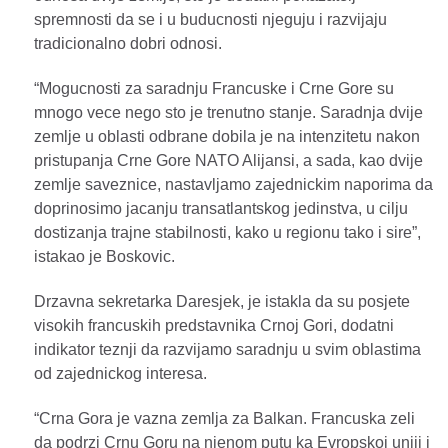
spremnosti da se i u buducnosti njeguju i razvijaju
tradicionalno dobri odnosi.
“Mogucnosti za saradnju Francuske i Crne Gore su
mnogo vece nego sto je trenutno stanje. Saradnja dvije
zemlje u oblasti odbrane dobila je na intenzitetu nakon
pristupanja Crne Gore NATO Alijansi, a sada, kao dvije
zemlje saveznice, nastavljamo zajednickim naporima da
doprinosimo jacanju transatlantskog jedinstva, u cilju
dostizanja trajne stabilnosti, kako u regionu tako i sire”,
istakao je Boskovic.
Drzavna sekretarka Daresjek, je istakla da su posjete
visokih francuskih predstavnika Crnoj Gori, dodatni
indikator teznji da razvijamo saradnju u svim oblastima
od zajednickog interesa.
“Crna Gora je vazna zemlja za Balkan. Francuska zeli
da podrzi Crnu Goru na njenom putu ka Evropskoj uniji i