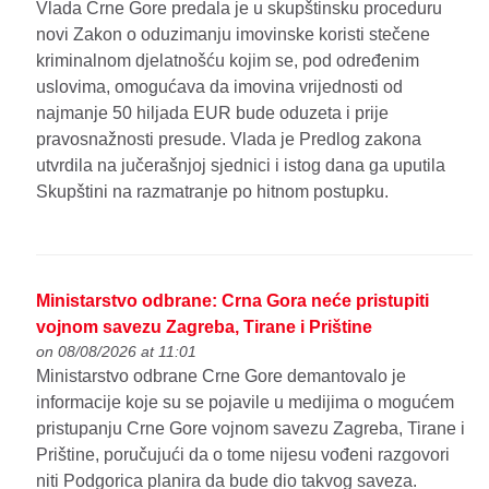
Vlada Crne Gore predala je u skupštinsku proceduru
novi Zakon o oduzimanju imovinske koristi stečene
kriminalnom djelatnošću kojim se, pod određenim
uslovima, omogućava da imovina vrijednosti od
najmanje 50 hiljada EUR bude oduzeta i prije
pravosnažnosti presude. Vlada je Predlog zakona
utvrdila na jučerašnjoj sjednici i istog dana ga uputila
Skupštini na razmatranje po hitnom postupku.
Ministarstvo odbrane: Crna Gora neće pristupiti
vojnom savezu Zagreba, Tirane i Prištine
on 08/08/2026 at 11:01
Ministarstvo odbrane Crne Gore demantovalo je
informacije koje su se pojavile u medijima o mogućem
pristupanju Crne Gore vojnom savezu Zagreba, Tirane i
Prištine, poručujući da o tome nijesu vođeni razgovori
niti Podgorica planira da bude dio takvog saveza.