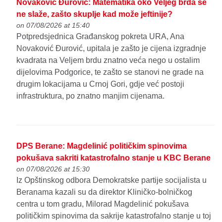
Novaković Đurović: Matematika oko Veljeg brda se
ne slaže, zašto skuplje kad može jeftinije?
on 07/08/2026 at 15:40
Potpredsjednica Građanskog pokreta URA, Ana
Novaković Đurović, upitala je zašto je cijena izgradnje
kvadrata na Veljem brdu znatno veća nego u ostalim
dijelovima Podgorice, te zašto se stanovi ne grade na
drugim lokacijama u Crnoj Gori, gdje već postoji
infrastruktura, po znatno manjim cijenama.
DPS Berane: Magdelinić političkim spinovima
pokušava sakriti katastrofalno stanje u KBC Berane
on 07/08/2026 at 15:30
Iz Opštinskog odbora Demokratske partije socijalista u
Beranama kazali su da direktor Kliničko-bolničkog
centra u tom gradu, Milorad Magdelinić pokušava
političkim spinovima da sakrije katastrofalno stanje u toj