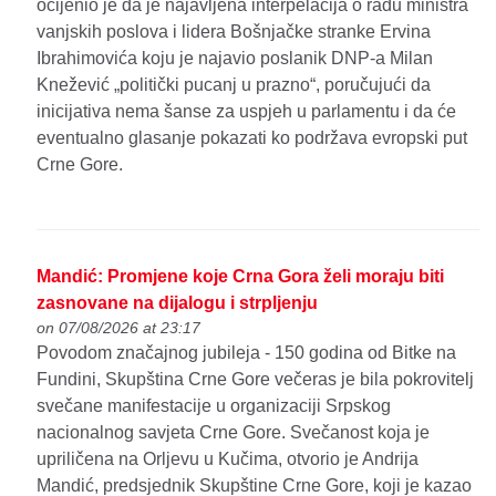
ocijenio je da je najavljena interpelacija o radu ministra
vanjskih poslova i lidera Bošnjačke stranke Ervina
Ibrahimovića koju je najavio poslanik DNP-a Milan
Knežević „politički pucanj u prazno“, poručujući da
inicijativa nema šanse za uspjeh u parlamentu i da će
eventualno glasanje pokazati ko podržava evropski put
Crne Gore.
Mandić: Promjene koje Crna Gora želi moraju biti
zasnovane na dijalogu i strpljenju
on 07/08/2026 at 23:17
Povodom značajnog jubileja - 150 godina od Bitke na
Fundini, Skupština Crne Gore večeras je bila pokrovitelj
svečane manifestacije u organizaciji Srpskog
nacionalnog savjeta Crne Gore. Svečanost koja je
upriličena na Orljevu u Kučima, otvorio je Andrija
Mandić, predsjednik Skupštine Crne Gore, koji je kazao