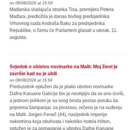
on 08/08/2026 at 15:59
Mađarska vladajuća stranka Tisa, premijera Petera
Mađara, predložila je danas bivšeg predsjednika
Vrhovnog suda Andraša Baku za predsjednika
Republike, o čemu će Parlament glasati u utorak, 11.
avgusta.
Svjedok o ubistvu novinarke na Malti: Moj život je
završio kad su je ubili
on 08/08/2026 at 15:56
Preduzetnik optužen da je platio ubistvo novinarke
Dafne Karuane Galicije bio je nestrpljiv da se ono izvrši,
a jednom prilikom je sa svog broda poslao poruku da
priprema šampanjac za proslavu, rečeno je na suđenju
na Malti. Jorgen Feneč (44), nasljednik imperije
nekretnina koja obuhvata i nekoliko hotela Hilton,
optužen je za pomaganje u ubistvu Dafne Karuane