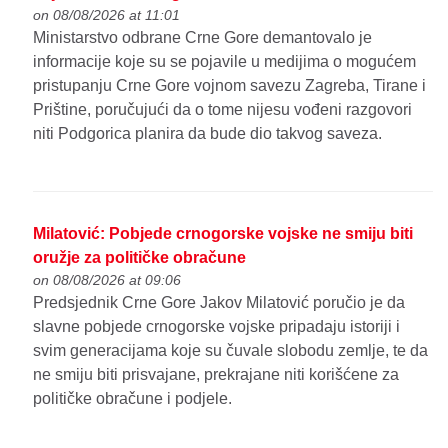
on 08/08/2026 at 11:01
Ministarstvo odbrane Crne Gore demantovalo je
informacije koje su se pojavile u medijima o mogućem
pristupanju Crne Gore vojnom savezu Zagreba, Tirane i
Prištine, poručujući da o tome nijesu vođeni razgovori
niti Podgorica planira da bude dio takvog saveza.
Milatović: Pobjede crnogorske vojske ne smiju biti
oružje za političke obračune
on 08/08/2026 at 09:06
Predsjednik Crne Gore Jakov Milatović poručio je da
slavne pobjede crnogorske vojske pripadaju istoriji i
svim generacijama koje su čuvale slobodu zemlje, te da
ne smiju biti prisvajane, prekrajane niti korišćene za
političke obračune i podjele.