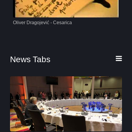
Oliver Dragojević - Cesarica
Mas
News Tabs