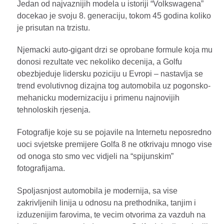
Jedan od najvaznijih modela u istoriji “Volkswagena”
docekao je svoju 8. generaciju, tokom 45 godina koliko
je prisutan na trzistu.
Njemacki auto-gigant drzi se oprobane formule koja mu
donosi rezultate vec nekoliko decenija, a Golfu
obezbjeduje lidersku poziciju u Evropi – nastavlja se
trend evolutivnog dizajna tog automobila uz pogonsko-
mehanicku modernizaciju i primenu najnovijih
tehnoloskih rjesenja.
Fotografije koje su se pojavile na Internetu neposredno
uoci svjetske premijere Golfa 8 ne otkrivaju mnogo vise
od onoga sto smo vec vidjeli na “spijunskim”
fotografijama.
Spoljasnjost automobila je modernija, sa vise
zakrivljenih linija u odnosu na prethodnika, tanjim i
izduzenijim farovima, te vecim otvorima za vazduh na