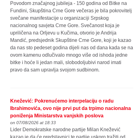
Povodom značajnog jubileja - 150 godina od Bitke na
Fundini, Skupština Crne Gore večeras je bila pokrovitelj
svečane manifestacije u organizaciji Srpskog
nacionalnog savjeta Crne Gore. Svečanost koja je
upriličena na Orljevu u Kučima, otvorio je Andrija
Mandić, predsjednik Skupštine Crne Gore, koji je kazao
da nas sto pedeset godina dijeli nas od dana kada se na
ovom kamenu odlučivalo mnogo više od ishoda jedne
bitke i hoće li jedan mali, slobodoljubivi narod imati
pravo da sam upravlja svojom sudbinom.
Knežević: Pokrenućemo interpelaciju o radu
Ibrahimovića, ovo nije prvi put da trpimo nacionalna
poniženja Ministarstva vanjskih poslova
on 07/08/2026 at 18:33
Lider Demokratske narodne partije Milan Knežević
kazao je da će predstavnici te partije uskoro tražiti od