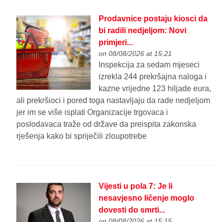
Prodavnice postaju kiosci da
bi radili nedjeljom: Novi
primjeri...
on 08/08/2026 at 15:21
Inspekcija za sedam mjeseci
izrekla 244 prekršajna naloga i
kazne vrijedne 123 hiljade eura,
ali prekršioci i pored toga nastavljaju da rade nedjeljom
jer im se više isplati Organizacije trgovaca i
poslodavaca traže od države da preispita zakonska
rješenja kako bi spriječili zloupotrebe
Vijesti u pola 7: Je li
nesavjesno ličenje moglo
dovesti do smrti...
on 08/08/2026 at 15:15