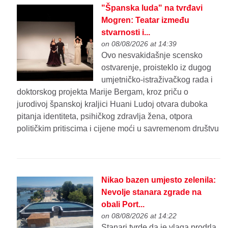
"Španska luda" na tvrđavi
Mogren: Teatar između
stvarnosti i...
on 08/08/2026 at 14:39
Ovo nesvakidašnje scensko
ostvarenje, proisteklo iz dugog
umjetničko-istraživačkog rada i
doktorskog projekta Marije Bergam, kroz priču o
jurodivoj španskoj kraljici Huani Ludoj otvara duboka
pitanja identiteta, psihičkog zdravlja žena, otpora
političkim pritiscima i cijene moći u savremenom društvu
Nikao bazen umjesto zelenila:
Nevolje stanara zgrade na
obali Port...
on 08/08/2026 at 14:22
Stanari tvrde da je vlaga prodrla