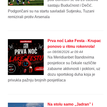
sastaju Budućnost i Dečić.
Podgoričani su na startu savladali Sutjesku, Tuzani
remizirali protiv Arsenala
Prva noć Lake Festa - Krupac
ponovo u ritmu rokenrola!
on 08/08/2026 at 09:44
Na Meridianbet štandovima
posjetioce su čekale različite
zabavne aktivnosti i pokloni, uz
dozu sportskog duha koja je
privukla pažnju brojnih posjetilaca
Na stolu samo „Jadran” i