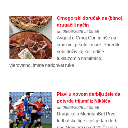
Crnogorski doručak na (bitno)
drugačiji način
on 08/08/2026 at 09:59
Avgust u Crnoj Gori miriše na
smokve, pršutu i more. Priredite
sebi doživljaj koji odiše
luksuzom a namirnice,
vjerovatno, imate nadohvat ruke
Plavi u novom derbiju žele da
potvrde trijumf iz Nikšića
on 08/08/2026 at 09:55
Drugo kolo MeridianBet Prve
fudbalske lige i još jedan derbi -
pod Goricom se od 20 časova