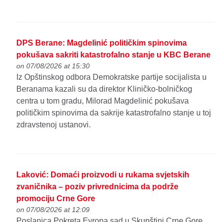
DPS Berane: Magdelinić političkim spinovima
pokušava sakriti katastrofalno stanje u KBC Berane
on 07/08/2026 at 15:30
Iz Opštinskog odbora Demokratske partije socijalista u
Beranama kazali su da direktor Kliničko-bolničkog
centra u tom gradu, Milorad Magdelinić pokušava
političkim spinovima da sakrije katastrofalno stanje u toj
zdravstenoj ustanovi.
Laković: Domaći proizvodi u rukama svjetskih
zvaničnika – poziv privrednicima da podrže
promociju Crne Gore
on 07/08/2026 at 12:09
Poslanica Pokreta Evropa sad u Skupštini Crne Gore,