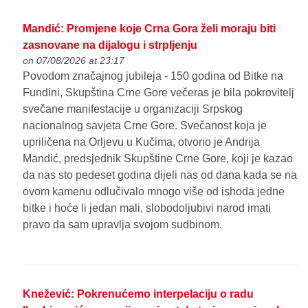
Mandić: Promjene koje Crna Gora želi moraju biti
zasnovane na dijalogu i strpljenju
on 07/08/2026 at 23:17
Povodom značajnog jubileja - 150 godina od Bitke na
Fundini, Skupština Crne Gore večeras je bila pokrovitelj
svečane manifestacije u organizaciji Srpskog
nacionalnog savjeta Crne Gore. Svečanost koja je
upriličena na Orljevu u Kučima, otvorio je Andrija
Mandić, predsjednik Skupštine Crne Gore, koji je kazao
da nas sto pedeset godina dijeli nas od dana kada se na
ovom kamenu odlučivalo mnogo više od ishoda jedne
bitke i hoće li jedan mali, slobodoljubivi narod imati
pravo da sam upravlja svojom sudbinom.
Knežević: Pokrenućemo interpelaciju o radu