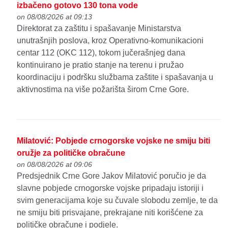
izbačeno gotovo 130 tona vode
on 08/08/2026 at 09:13
Direktorat za zaštitu i spašavanje Ministarstva
unutrašnjih poslova, kroz Operativno-komunikacioni
centar 112 (OKC 112), tokom jučerašnjeg dana
kontinuirano je pratio stanje na terenu i pružao
koordinaciju i podršku službama zaštite i spašavanja u
aktivnostima na više požarišta širom Crne Gore.
Milatović: Pobjede crnogorske vojske ne smiju biti
oružje za političke obračune
on 08/08/2026 at 09:06
Predsjednik Crne Gore Jakov Milatović poručio je da
slavne pobjede crnogorske vojske pripadaju istoriji i
svim generacijama koje su čuvale slobodu zemlje, te da
ne smiju biti prisvajane, prekrajane niti korišćene za
političke obračune i podjele.