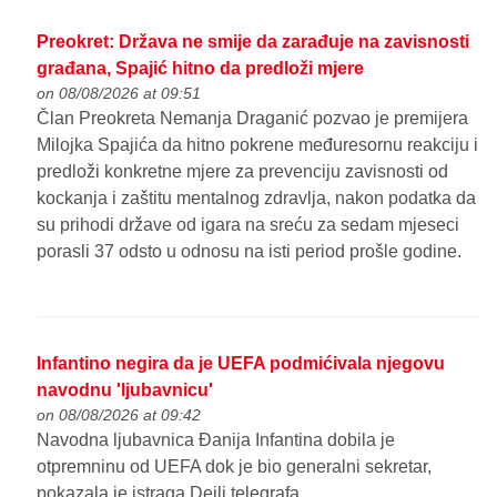
Preokret: Država ne smije da zarađuje na zavisnosti
građana, Spajić hitno da predloži mjere
on 08/08/2026 at 09:51
Član Preokreta Nemanja Draganić pozvao je premijera
Milojka Spajića da hitno pokrene međuresornu reakciju i
predloži konkretne mjere za prevenciju zavisnosti od
kockanja i zaštitu mentalnog zdravlja, nakon podatka da
su prihodi države od igara na sreću za sedam mjeseci
porasli 37 odsto u odnosu na isti period prošle godine.
Infantino negira da je UEFA podmićivala njegovu
navodnu 'ljubavnicu'
on 08/08/2026 at 09:42
Navodna ljubavnica Đanija Infantina dobila je
otpremninu od UEFA dok je bio generalni sekretar,
pokazala je istraga Dejli telegrafa.