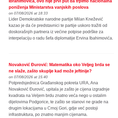
Ibrahimovića, ovo nije prvi put da trpimo nacionalna
poniženja Ministarstva vanjskih poslova
on 07/08/2026 at 18:33
Lider Demokratske narodne partije Milan Knežević
kazao je da će predstavnici te partije uskoro tražiti od
doskorašnjih partnera iz većine potpise podrške za
interpelaciju o radu šefa diplomatije Ervina Ibahimovića.
Novaković Đurović: Matematika oko Veljeg brda se
ne slaže, zašto skuplje kad može jeftinije?
on 07/08/2026 at 15:40
Potpredsjednica Građanskog pokreta URA, Ana
Novaković Đurović, upitala je zašto je cijena izgradnje
kvadrata na Veljem brdu znatno veća nego u ostalim
dijelovima Podgorice, te zašto se stanovi ne grade na
drugim lokacijama u Crnoj Gori, gdje već postoji
infrastruktura, po znatno manjim cijenama.