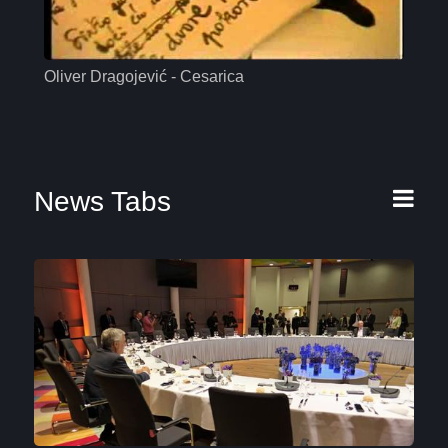
Oliver Dragojević - Cesarica
Mas
News Tabs