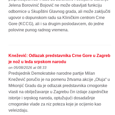
Jelena Borovinić Bojović ne može obavljati funkciju
odbornice u Skupštini Glavnog grada, ali može zaključiti
ugovor o dopunskom radu sa Kliničkim centrom Crne
Gore (KCCG), ali i sa drugim poslodavcem, do jedne
polovine punog radnog vremena.
Knežević: Odlazak predstavnika Crne Gore u Zagreb
je nož u leđa srpskom narodu
on 05/08/2026 at 08:33
Predsjednik Demokratske narodne partije Milan
Knežević poručio je na pomenu žrtvama akcije „Oluja“ u
Mrkonjić Gradu da je odlazak predstavnika crnogorske
vlasti na obilježavanje u Zagrebu čin izdaje zajedničke
istorije i srpskog naroda, optužujući dosadašnje
crnogorske vlade za niz poteza koje je ocijenio kao
veleizdaju.