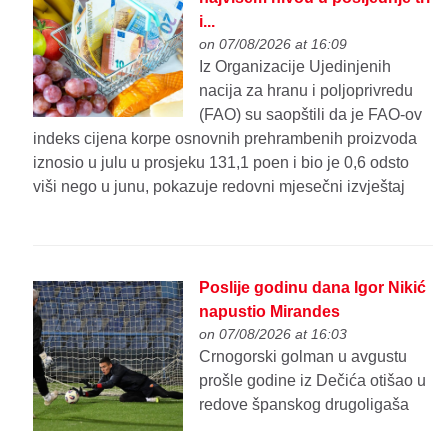
i...
on 07/08/2026 at 16:09
Iz Organizacije Ujedinjenih
nacija za hranu i poljoprivredu
(FAO) su saopštili da je FAO-ov
indeks cijena korpe osnovnih prehrambenih proizvoda
iznosio u julu u prosjeku 131,1 poen i bio je 0,6 odsto
viši nego u junu, pokazuje redovni mjesečni izvještaj
Poslije godinu dana Igor Nikić
napustio Mirandes
on 07/08/2026 at 16:03
Crnogorski golman u avgustu
prošle godine iz Dečića otišao u
redove španskog drugoligaša