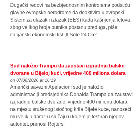
Dugački redovi na bezbjednosnim kontrolama podstiču
glavne evropske aerodrome da deaktiviraju evropski
Sistem za ulazak i izlazak (EES) kada kašnjenja letova
zbog velikog broja putnika postanu preduga, piše
italijanski ekonomski list „Il Sole 24 Ore“.
Sud naložio Trampu da zaustavi izgradnju balske
dvorane u Bijeloj kući, vrijedne 400 miliona dolara
on 07/08/2026 at 16:19
Američki savezni Apelacioni sud je naložio
administraciji predsjednika Donalda Trampa da zaustavi
izgradnju balske dvorane, vrijedne 400 miliona dolara,
na mjestu srušenog Istočnog krila Bijele kuće, nanoseći
mu veliki udarac u slučaju u kojem je testiran njegov
autoritet, prenosi Rojters.