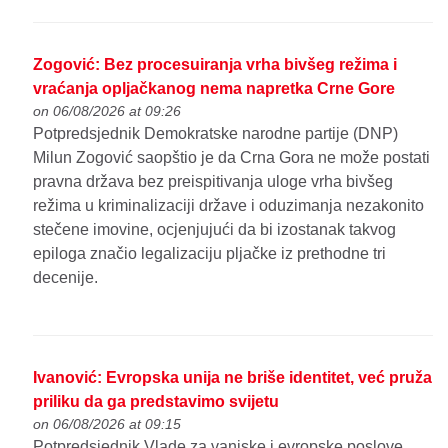
Zogović: Bez procesuiranja vrha bivšeg režima i
vraćanja opljačkanog nema napretka Crne Gore
on 06/08/2026 at 09:26
Potpredsjednik Demokratske narodne partije (DNP)
Milun Zogović saopštio je da Crna Gora ne može postati
pravna država bez preispitivanja uloge vrha bivšeg
režima u kriminalizaciji države i oduzimanja nezakonito
stečene imovine, ocjenjujući da bi izostanak takvog
epiloga značio legalizaciju pljačke iz prethodne tri
decenije.
Ivanović: Evropska unija ne briše identitet, već pruža
priliku da ga predstavimo svijetu
on 06/08/2026 at 09:15
Potpredsjednik Vlade za vanjske i evropske poslove