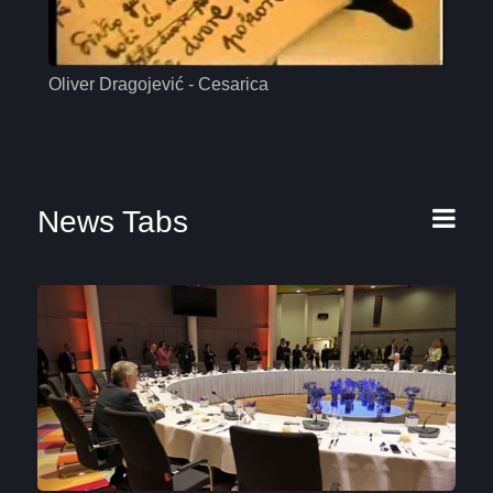
Oliver Dragojević - Cesarica
Mas
News Tabs