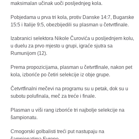
maksimalan učinak uoči posljednjeg kola.
Pobjedama u prva tri kola, protiv Danske 14:7, Bugarske
15:5 i Italije 9:5, obezbijedili su plasman u četvrtfinale.
Izabranici selektora Nikole Čurovića u posljednjem kolu,
u duelu za prvo mjesto u grupi, igraće sjutra sa
Rumunijom (12).
Prema propozicijama, plasman u četvrtfinale, nakon pet
kola, izboriće po četiri selekcije iz obje grupe.
Četvrtfinalni mečevi na programu su u petak, dok su u
subotu polufinala, meč za treće i finale.
Plasman u viši rang izboriće tri najbolje selekcije na
šampionatu.
Crnogorski golbalisti treći put nastupaju na
šampionatima Evrope.