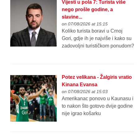
Vijesti u pola 7: Turista više
nego prošle godine, a
slavine...
on 07/08/2026 at 15:15
Koliko turista boravi u Crnoj
Gori, gdje ih je najviše i kako su
zadovoljni turističkom ponudom?
Potez velikana - Žalgiris vratio
Kinana Evansa
on 07/08/2026 at 15:03
Amerikanac ponovo u Kaunasu i
to nakon što gotovo dvije godine
nije igrao košarku