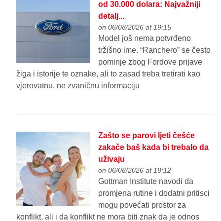
od 30.000 dolara: Najvažniji
detalj...
on 06/08/2026 at 19:15
Model još nema potvrđeno
tržišno ime. “Ranchero” se često
pominje zbog Fordove prijave
žiga i istorije te oznake, ali to zasad treba tretirati kao
vjerovatnu, ne zvaničnu informaciju
Zašto se parovi ljeti češće
zakače baš kada bi trebalo da
uživaju
on 06/08/2026 at 19:12
Gottman Institute navodi da
promjena rutine i dodatni pritisci
mogu povećati prostor za
konflikt, ali i da konflikt ne mora biti znak da je odnos