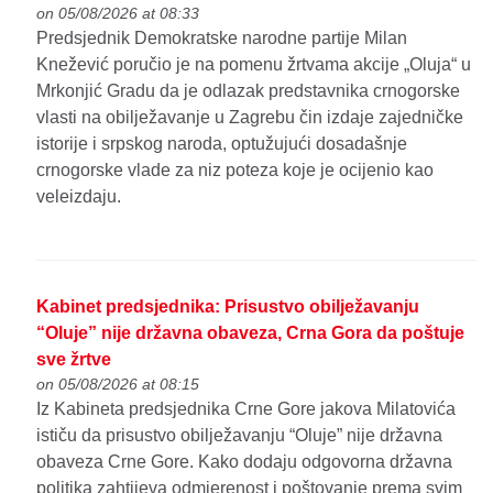
on 05/08/2026 at 08:33
Predsjednik Demokratske narodne partije Milan
Knežević poručio je na pomenu žrtvama akcije „Oluja“ u
Mrkonjić Gradu da je odlazak predstavnika crnogorske
vlasti na obilježavanje u Zagrebu čin izdaje zajedničke
istorije i srpskog naroda, optužujući dosadašnje
crnogorske vlade za niz poteza koje je ocijenio kao
veleizdaju.
Kabinet predsjednika: Prisustvo obilježavanju
“Oluje” nije državna obaveza, Crna Gora da poštuje
sve žrtve
on 05/08/2026 at 08:15
Iz Kabineta predsjednika Crne Gore jakova Milatovića
ističu da prisustvo obilježavanju “Oluje” nije državna
obaveza Crne Gore. Kako dodaju odgovorna državna
politika zahtijeva odmjerenost i poštovanje prema svim