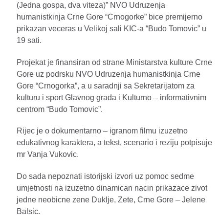
(Jedna gospa, dva viteza)” NVO Udruzenja
humanistkinja Crne Gore “Crnogorke” bice premijerno
prikazan veceras u Velikoj sali KIC-a “Budo Tomovic” u
19 sati.
Projekat je finansiran od strane Ministarstva kulture Crne
Gore uz podrsku NVO Udruzenja humanistkinja Crne
Gore “Crnogorka”, a u saradnji sa Sekretarijatom za
kulturu i sport Glavnog grada i Kulturno – informativnim
centrom “Budo Tomovic”.
Rijec je o dokumentarno – igranom filmu izuzetno
edukativnog karaktera, a tekst, scenario i reziju potpisuje
mr Vanja Vukovic.
Do sada nepoznati istorijski izvori uz pomoc sedme
umjetnosti na izuzetno dinamican nacin prikazace zivot
jedne neobicne zene Duklje, Zete, Crne Gore – Jelene
Balsic.