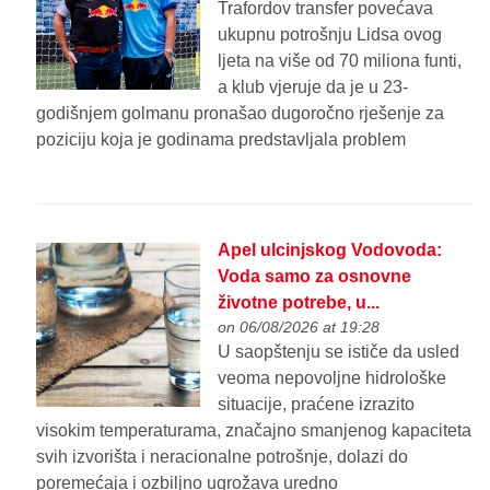
Trafordov transfer povećava
ukupnu potrošnju Lidsa ovog
ljeta na više od 70 miliona funti,
a klub vjeruje da je u 23-
godišnjem golmanu pronašao dugoročno rješenje za
poziciju koja je godinama predstavljala problem
Apel ulcinjskog Vodovoda:
Voda samo za osnovne
životne potrebe, u...
on 06/08/2026 at 19:28
U saopštenju se ističe da usled
veoma nepovoljne hidrološke
situacije, praćene izrazito
visokim temperaturama, značajno smanjenog kapaciteta
svih izvorišta i neracionalne potrošnje, dolazi do
poremećaja i ozbiljno ugrožava uredno