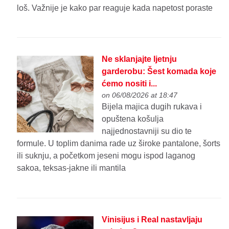
loš. Važnije je kako par reaguje kada napetost poraste
Ne sklanjajte ljetnju
garderobu: Šest komada koje
ćemo nositi i...
on 06/08/2026 at 18:47
Bijela majica dugih rukava i
opuštena košulja
najjednostavniji su dio te
formule. U toplim danima rade uz široke pantalone, šorts
ili suknju, a početkom jeseni mogu ispod laganog
sakoa, teksas-jakne ili mantila
Vinisijus i Real nastavljaju