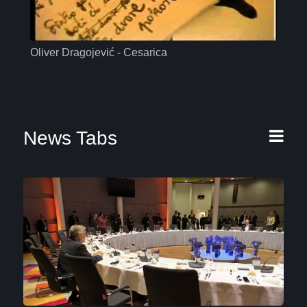
Oliver Dragojević - Cesarica
Mas
News Tabs