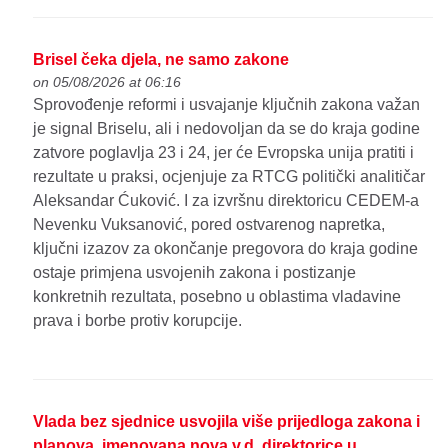
Brisel čeka djela, ne samo zakone
on 05/08/2026 at 06:16
Sprovođenje reformi i usvajanje ključnih zakona važan
je signal Briselu, ali i nedovoljan da se do kraja godine
zatvore poglavlja 23 i 24, jer će Evropska unija pratiti i
rezultate u praksi, ocjenjuje za RTCG politički analitičar
Aleksandar Ćuković. I za izvršnu direktoricu CEDEM-a
Nevenku Vuksanović, pored ostvarenog napretka,
ključni izazov za okončanje pregovora do kraja godine
ostaje primjena usvojenih zakona i postizanje
konkretnih rezultata, posebno u oblastima vladavine
prava i borbe protiv korupcije.
Vlada bez sjednice usvojila više prijedloga zakona i
planova, imenovana nova v.d. direktorice u