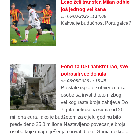
Leao želi transfer, Milan odbio
još jednog velikana
on 06/08/2026 at 14:05
Kakva je budućnost Portugalca?
Fond za OSI bankrotirao, sve
potrošili već do jula
on 06/08/2026 at 13:45
Prestale isplate subvencija za
osobe sa invaliditetom zbog
velikog rasta broja zahtjeva Do
7. jula potrošena suma od 26
miliona eura, iako je budžetom za cijelu godinu bilo
predviđeno 25,8 miliona Nastavljeno povećanje broja
osoba koje imaju rješenja o invaliditetu. Suma do kraja