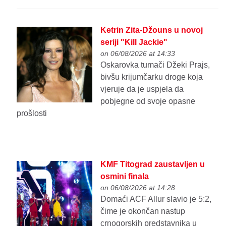
Ketrin Zita-Džouns u novoj
seriji "Kill Jackie"
on 06/08/2026 at 14:33
Oskarovka tumači Džeki Prajs,
bivšu krijumčarku droge koja
vjeruje da je uspjela da
pobjegne od svoje opasne
prošlosti
KMF Titograd zaustavljen u
osmini finala
on 06/08/2026 at 14:28
Domaći ACF Allur slavio je 5:2,
čime je okončan nastup
crnogorskih predstavnika u