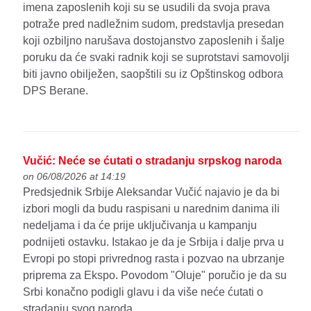
imena zaposlenih koji su se usudili da svoja prava
potraže pred nadležnim sudom, predstavlja presedan
koji ozbiljno narušava dostojanstvo zaposlenih i šalje
poruku da će svaki radnik koji se suprotstavi samovolji
biti javno obilježen, saopštili su iz Opštinskog odbora
DPS Berane.
Vučić: Neće se ćutati o stradanju srpskog naroda
on 06/08/2026 at 14:19
Predsjednik Srbije Aleksandar Vučić najavio je da bi
izbori mogli da budu raspisani u narednim danima ili
nedeljama i da će prije uključivanja u kampanju
podnijeti ostavku. Istakao je da je Srbija i dalje prva u
Evropi po stopi privrednog rasta i pozvao na ubrzanje
priprema za Ekspo. Povodom "Oluje" poručio je da su
Srbi konačno podigli glavu i da više neće ćutati o
stradanju svog naroda.