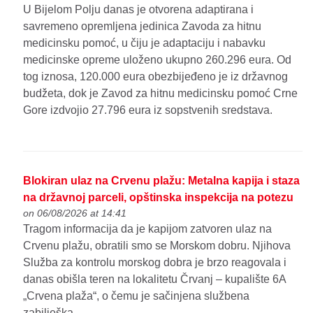
U Bijelom Polju danas je otvorena adaptirana i
savremeno opremljena jedinica Zavoda za hitnu
medicinsku pomoć, u čiju je adaptaciju i nabavku
medicinske opreme uloženo ukupno 260.296 eura. Od
tog iznosa, 120.000 eura obezbijeđeno je iz državnog
budžeta, dok je Zavod za hitnu medicinsku pomoć Crne
Gore izdvojio 27.796 eura iz sopstvenih sredstava.
Blokiran ulaz na Crvenu plažu: Metalna kapija i staza
na državnoj parceli, opštinska inspekcija na potezu
on 06/08/2026 at 14:41
Tragom informacija da je kapijom zatvoren ulaz na
Crvenu plažu, obratili smo se Morskom dobru. Njihova
Služba za kontrolu morskog dobra je brzo reagovala i
danas obišla teren na lokalitetu Črvanj – kupalište 6A
„Crvena plaža“, o čemu je sačinjena službena
zabilješka.