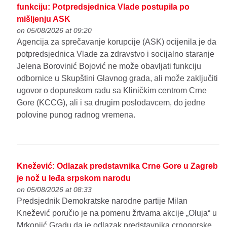
funkciju: Potpredsjednica Vlade postupila po
mišljenju ASK
on 05/08/2026 at 09:20
Agencija za sprečavanje korupcije (ASK) ocijenila je da
potpredsjednica Vlade za zdravstvo i socijalno staranje
Jelena Borovinić Bojović ne može obavljati funkciju
odbornice u Skupštini Glavnog grada, ali može zaključiti
ugovor o dopunskom radu sa Kliničkim centrom Crne
Gore (KCCG), ali i sa drugim poslodavcem, do jedne
polovine punog radnog vremena.
Knežević: Odlazak predstavnika Crne Gore u Zagreb
je nož u leđa srpskom narodu
on 05/08/2026 at 08:33
Predsjednik Demokratske narodne partije Milan
Knežević poručio je na pomenu žrtvama akcije „Oluja“ u
Mrkonjić Gradu da je odlazak predstavnika crnogorske