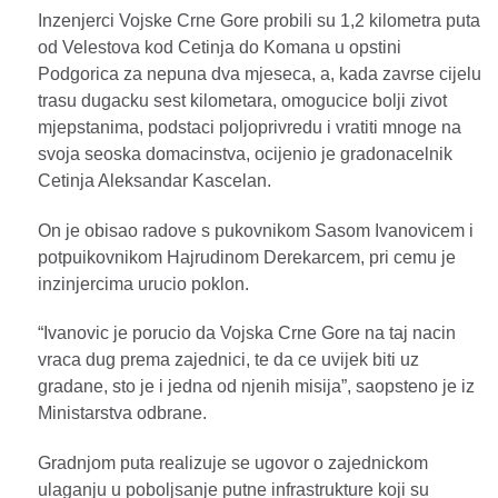
Inzenjerci Vojske Crne Gore probili su 1,2 kilometra puta
od Velestova kod Cetinja do Komana u opstini
Podgorica za nepuna dva mjeseca, a, kada zavrse cijelu
trasu dugacku sest kilometara, omogucice bolji zivot
mjepstanima, podstaci poljoprivredu i vratiti mnoge na
svoja seoska domacinstva, ocijenio je gradonacelnik
Cetinja Aleksandar Kascelan.
On je obisao radove s pukovnikom Sasom Ivanovicem i
potpuikovnikom Hajrudinom Derekarcem, pri cemu je
inzinjercima urucio poklon.
“Ivanovic je porucio da Vojska Crne Gore na taj nacin
vraca dug prema zajednici, te da ce uvijek biti uz
gradane, sto je i jedna od njenih misija”, saopsteno je iz
Ministarstva odbrane.
Gradnjom puta realizuje se ugovor o zajednickom
ulaganju u poboljsanje putne infrastrukture koji su