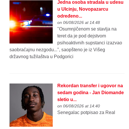
Jedna osoba stradala u udesu
u Ulcinju, Novopazarcu
određeno...
on 06/08/2026 at 14:48
"Osumnjičenom se stavlja na
teret da je pod dejstvom
psihoaktivnih supstanci izazvao
saobraćajnu nezgodu...", saopšteno je iz Višeg
državnog tužilaštva u Podgorici
Rekordan transfer i ugovor na
sedam godina - Jan Diomande
sletio u...
on 06/08/2026 at 14:40
Senegalac potpisao za Real