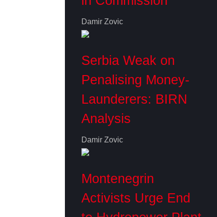
in Commission
Damir Zovic
Serbia Weak on
Penalising Money-
Launderers: BIRN
Analysis
Damir Zovic
Montenegrin
Activists Urge End