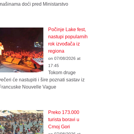
mašinama doći pred Ministarstvo
Počinje Lake fest,
nastupi popularnih
rok izvođača iz
regiona
on 07/08/2026 at
17:45
Tokom druge
večeri će nastupiti i šire poznati sastav iz
Francuske Nouvelle Vague
Preko 173.000
turista boravi u
Crnoj Gori
on 07/08/2026 at