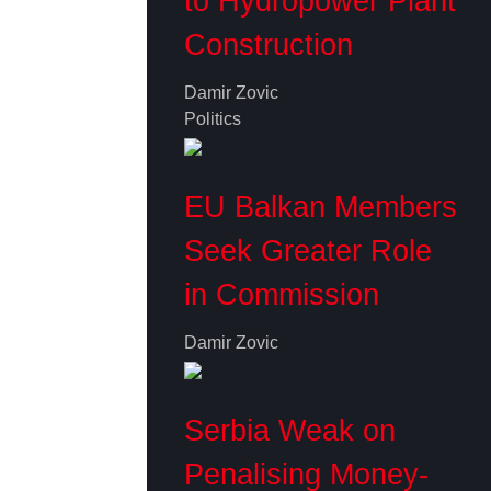
to Hydropower Plant
Construction
Damir Zovic
Politics
EU Balkan Members
Seek Greater Role
in Commission
Damir Zovic
Serbia Weak on
Penalising Money-