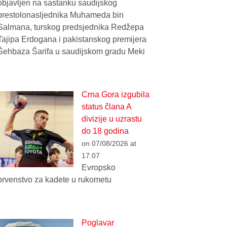
objavljen na sastanku saudijskog
prestolonasljednika Muhameda bin
Salmana, turskog predsjednika Redžepa
Tajipa Erdogana i pakistanskog premijera
Šehbaza Šarifa u saudijskom gradu Meki
Crna Gora izgubila
status člana A
divizije u uzrastu
do 18 godina
on 07/08/2026 at
17:07
Evropsko
prvenstvo za kadete u rukometu
Poglavar