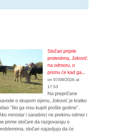
Stočari prijete
protestima, Joković
na odmoru, o
pismu će kad ga...
on 07/08/2026 at
17:53
Na prepričane
navode o skupom sijenu, Joković je kratko
pitao "što ga nisu kupili prošle godine".
Ako ministar i saradnici ne prekinu odmor i
ne prime stočare da razgovaraju o
problemima, stočari najavljuju da će