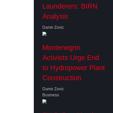
Launderers: BIRN
Analysis
Damir Zovic
Montenegrin
Activists Urge End
to Hydropower Plant
Construction
Damir Zovic
Business