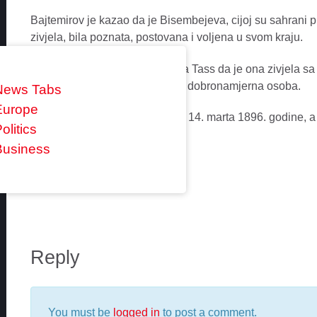
Bajtemirov je kazao da je Bisembejeva, cijoj su sahrani pr
zivjela, bila poznata, postovana i voljena u svom kraju.
Rodaci Bisembejeve rekli su za Tass da je ona zivjela sa 
poznata kao fina, optimisticna i dobronamjerna osoba.
News Tabs
Europe
Tanzila Bisembejeva rodena je 14. marta 1896. godine, a 
olitics
Business
0 comments
Reply
You must be
logged in
to post a comment.