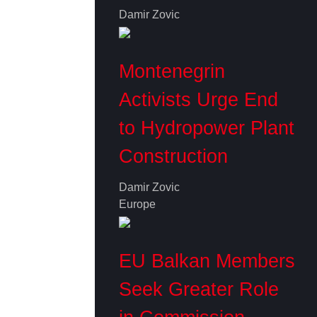
Damir Zovic
Montenegrin
Activists Urge End
to Hydropower Plant
Construction
Damir Zovic
Europe
EU Balkan Members
Seek Greater Role