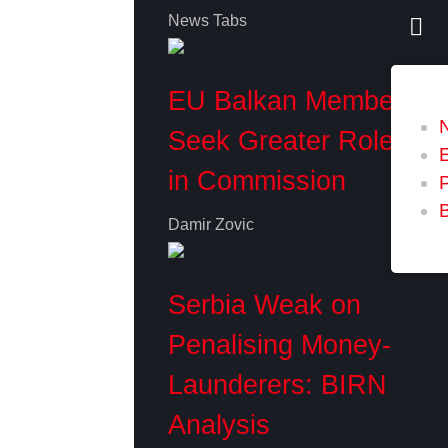
News Tabs
EU Balkan Members
Seek Greater Role
in Commission
P
Damir Zovic
Serbia Weak on
Penalising Money-
Launderers: BIRN
Analysis