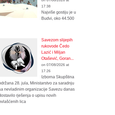
17:38
Najviše gostiju je u
Budvi, oko 44.500
Savezom slijepih
rukovode Čedo
Lazić i Miljan
Otašević, Goran...
on 07/08/2026 at
17:26
Izborna Skupština
održana 28. jula, Ministarstvo za saradnju
sa nevladinim organizacije Savezu danas
dostavilo rješenja o upisu novih
ovlašćenih lica