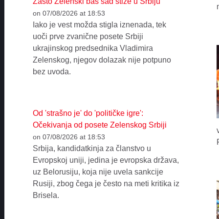
Zašto Zelenski baš sad stiže u Srbiju
on 07/08/2026 at 18:53
Iako je vest možda stigla iznenada, tek
uoči prve zvanične posete Srbiji
ukrajinskog predsednika Vladimira
Zelenskog, njegov dolazak nije potpuno
bez uvoda.
Od 'strašno je' do 'političke igre':
Očekivanja od posete Zelenskog Srbiji
on 07/08/2026 at 18:53
Srbija, kandidatkinja za članstvo u
Evropskoj uniji, jedina je evropska država,
uz Belorusiju, koja nije uvela sankcije
Rusiji, zbog čega je često na meti kritika iz
Brisela.