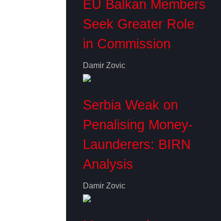
EU Balkan Members
Seek Greater Role
in Commission
Damir Zovic
Serbia Weak on
Penalising Money-
Launderers: BIRN
Analysis
Damir Zovic