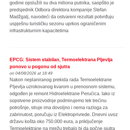
godine opslužili su dva miliona putnika, saopštio je
predsjednik Odbora direktora kompanije Stefan
Madžgalj, navodeći da ostvareni rezultati potvrđuju
uspješnu turističku sezonu uprkos ograničenim
infrastrukturnim kapacitetima
EPCG: Sistem stabilan, Termoelektrana Pljevlja
ponovo u pogonu od sjutra
on 04/08/2026 at 18:49
Nakon neplaniranog prekida rada Termoelektrane
Pljevlja uzrokovanog kvarom u prenosnom sistemu,
odgođen je remont Hidroelektrane Perućica. Iako iz
sopstvene proizvodnje podmirujemo tek trećinu
potrošnje, struje ima dovoljno i nema razloga za
zabrinutost, poručuju iz Elektroprivrede. Dnevni uvoz
državu košta oko 750.000 eura, a priključenje
Termoelektrane na mrežu trebalo bi da počne sjutra