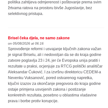
politika zahtijeva odmjerenost i poštovanje prema svim
žrtvama ratova na prostoru bivše Jugoslavije, bez
selektivnog pristupa.
Brisel čeka djela, ne samo zakone
on 05/08/2026 at 06:16
Sprovođenje reformi i usvajanje ključnih zakona važan
je signal Briselu, ali i nedovoljan da se do kraja godine
zatvore poglavlja 23 i 24, jer će Evropska unija pratiti i
rezultate u praksi, ocjenjuje za RTCG politički analitičar
Aleksandar Ćuković. I za izvršnu direktoricu CEDEM-a
Nevenku Vuksanović, pored ostvarenog napretka,
ključni izazov za okončanje pregovora do kraja godine
ostaje primjena usvojenih zakona i postizanje
konkretnih rezultata, posebno u oblastima vladavine
prava i borbe protiv korupcije.