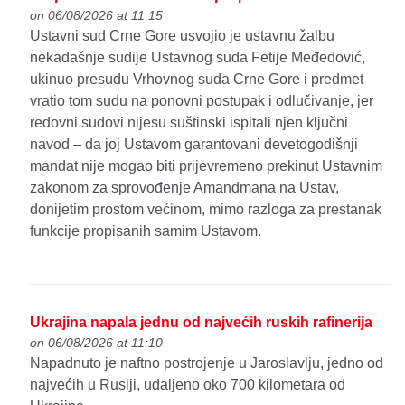
on 06/08/2026 at 11:15
Ustavni sud Crne Gore usvojio je ustavnu žalbu
nekadašnje sudije Ustavnog suda Fetije Međedović,
ukinuo presudu Vrhovnog suda Crne Gore i predmet
vratio tom sudu na ponovni postupak i odlučivanje, jer
redovni sudovi nijesu suštinski ispitali njen ključni
navod – da joj Ustavom garantovani devetogodišnji
mandat nije mogao biti prijevremeno prekinut Ustavnim
zakonom za sprovođenje Amandmana na Ustav,
donijetim prostom većinom, mimo razloga za prestanak
funkcije propisanih samim Ustavom.
Ukrajina napala jednu od najvećih ruskih rafinerija
on 06/08/2026 at 11:10
Napadnuto je naftno postrojenje u Jaroslavlju, jedno od
najvećih u Rusiji, udaljeno oko 700 kilometara od