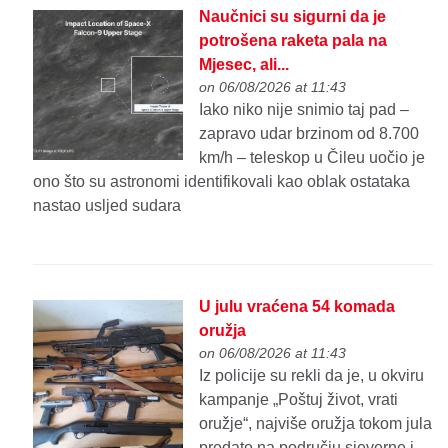
Naučnici su sigurni da je
potrošena raketa pala na
Mjesec, ali...
on 06/08/2026 at 11:43
Iako niko nije snimio taj pad –
zapravo udar brzinom od 8.700
km/h – teleskop u Čileu uočio je
ono što su astronomi identifikovali kao oblak ostataka
nastao usljed sudara
U julu vraćena 54 komada
oružja
on 06/08/2026 at 11:43
Iz policije su rekli da je, u okviru
kampanje „Poštuj život, vrati
oružje“, najviše oružja tokom jula
predato na području sjeverne i