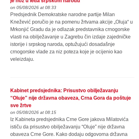
je nož u leđa srpskom narodu
on 05/08/2026 at 08:33
Predsjednik Demokratske narodne partije Milan
Knežević poručio je na pomenu žrtvama akcije „Oluja“ u
Mrkonjić Gradu da je odlazak predstavnika crnogorske
vlasti na obilježavanje u Zagrebu čin izdaje zajedničke
istorije i srpskog naroda, optužujući dosadašnje
crnogorske vlade za niz poteza koje je ocijenio kao
veleizdaju.
Kabinet predsjednika: Prisustvo obilježavanju
“Oluje” nije državna obaveza, Crna Gora da poštuje
sve žrtve
on 05/08/2026 at 08:15
Iz Kabineta predsjednika Crne Gore jakova Milatovića
ističu da prisustvo obilježavanju “Oluje” nije državna
obaveza Crne Gore. Kako dodaju odgovorna državna