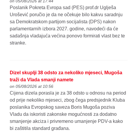
on 05/08/2026 at 17:44
Poslanik Pokreta Evropa sad (PES) prof.dr Uglješa
Urošević poručio je da ne očekuje bilo kakvu saradnju
sa Demokratskom partijom socijalista (DPS) nakon
parlamentarnih izbora 2027. godine, navodeći da će
sadašnja vladajuća većina ponovo formirati vlast bez te
stranke.
Dizel skuplji 38 odsto za nekoliko mjeseci, Mugoša
traži da Vlada smanji namete
on 05/08/2026 at 10:56
Cijena dizela porasla je za 38 odsto u odnosu na period
od prije nekoliko mjeseci, zbog čega predsjednik Kluba
poslanika Evropskog saveza Boris Mugoša poziva
Vladu da iskoristi zakonske mogućnosti za dodatno
smanjenje akciza i privremeno umanjenje PDV-a kako
bi zaštitila standard građana.