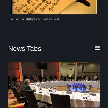
Oliver Dragojević - Cesarica
Mas
News Tabs