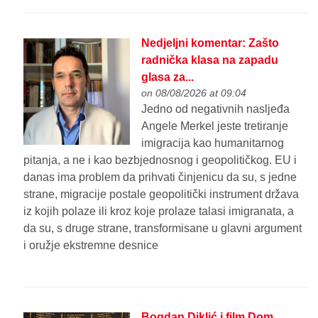
Nedjeljni komentar: Zašto
radnička klasa na zapadu
glasa za...
on 08/08/2026 at 09:04
Jedno od negativnih nasljeđa
Angele Merkel jeste tretiranje
imigracija kao humanitarnog
pitanja, a ne i kao bezbjednosnog i geopolitičkog. EU i
danas ima problem da prihvati činjenicu da su, s jedne
strane, migracije postale geopolitički instrument država
iz kojih polaze ili kroz koje prolaze talasi imigranata, a
da su, s druge strane, transformisane u glavni argument
i oružje ekstremne desnice
Bogdan Diklić i film Dom