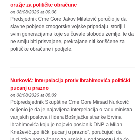
oružje za političke obračune
on 08/08/2026 at 09:06
Predsjednik Crne Gore Jakov Milatović poručio je da
slavne pobjede crnogorske vojske pripadaju istoriji i
svim generacijama koje su čuvale slobodu zemlje, te da
ne smiju biti prisvajane, prekrajane niti korišćene za
političke obračune i podjele.
Nurković: Interpelacija protiv Ibrahimovića politički
pucanj u prazno
on 08/08/2026 at 08:09
Potpredsjednik Skupštine Crne Gore Mirsad Nurković
ocijenio je da je najavljena interpelacija o radu ministra
vanjskih poslova i lidera Bošnjačke stranke Ervina
Ibrahimovića koju je najavio poslanik DNP-a Milan
Knežević „politički pucanj u prazno“, poručujući da
inicijativa nema šanse za uspjeh u parlamentu i da će