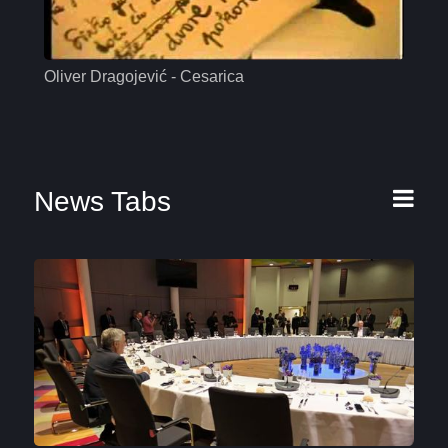
Oliver Dragojević - Cesarica
Mas
News Tabs