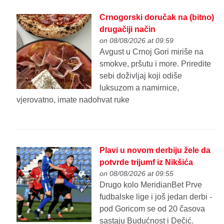
Crnogorski doručak na (bitno)
drugačiji način
on 08/08/2026 at 09:59
Avgust u Crnoj Gori miriše na
smokve, pršutu i more. Priredite
sebi doživljaj koji odiše
luksuzom a namirnice,
vjerovatno, imate nadohvat ruke
Plavi u novom derbiju žele da
potvrde trijumf iz Nikšića
on 08/08/2026 at 09:55
Drugo kolo MeridianBet Prve
fudbalske lige i još jedan derbi -
pod Goricom se od 20 časova
sastaju Budućnost i Dečić.