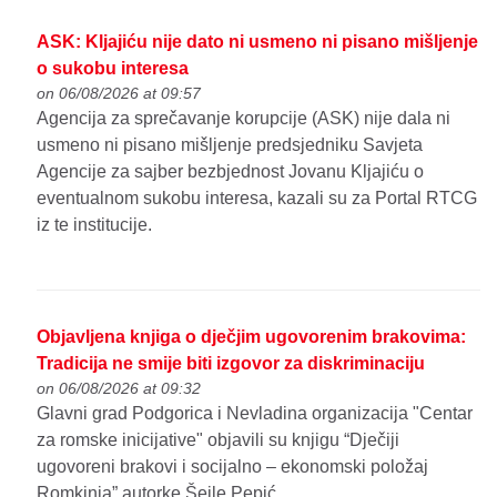
ASK: Kljajiću nije dato ni usmeno ni pisano mišljenje
o sukobu interesa
on 06/08/2026 at 09:57
Agencija za sprečavanje korupcije (ASK) nije dala ni
usmeno ni pisano mišljenje predsjedniku Savjeta
Agencije za sajber bezbjednost Jovanu Kljajiću o
eventualnom sukobu interesa, kazali su za Portal RTCG
iz te institucije.
Objavljena knjiga o dječjim ugovorenim brakovima:
Tradicija ne smije biti izgovor za diskriminaciju
on 06/08/2026 at 09:32
Glavni grad Podgorica i Nevladina organizacija "Centar
za romske inicijative" objavili su knjigu “Dječiji
ugovoreni brakovi i socijalno – ekonomski položaj
Romkinja” autorke Šejle Pepić.