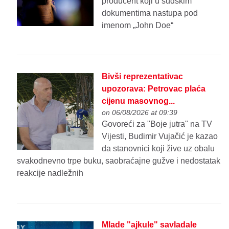
producent koji u sudskim
dokumentima nastupa pod
imenom „John Doe“
Bivši reprezentativac
upozorava: Petrovac plaća
cijenu masovnog...
on 06/08/2026 at 09:39
Govoreći za "Boje jutra" na TV
Vijesti, Budimir Vujačić je kazao
da stanovnici koji žive uz obalu
svakodnevno trpe buku, saobraćajne gužve i nedostatak
reakcije nadležnih
Mlade "ajkule" savladale