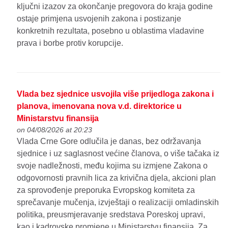
ključni izazov za okončanje pregovora do kraja godine
ostaje primjena usvojenih zakona i postizanje
konkretnih rezultata, posebno u oblastima vladavine
prava i borbe protiv korupcije.
Vlada bez sjednice usvojila više prijedloga zakona i
planova, imenovana nova v.d. direktorice u
Ministarstvu finansija
on 04/08/2026 at 20:23
Vlada Crne Gore odlučila je danas, bez održavanja
sjednice i uz saglasnost većine članova, o više tačaka iz
svoje nadležnosti, među kojima su izmjene Zakona o
odgovornosti pravnih lica za krivična djela, akcioni plan
za sprovođenje preporuka Evropskog komiteta za
sprečavanje mučenja, izvještaji o realizaciji omladinskih
politika, preusmjeravanje sredstava Poreskoj upravi,
kao i kadrovske promjene u Ministarstvu finansija. Za