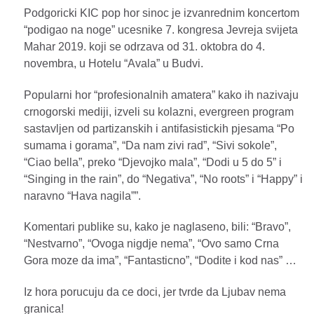
Podgoricki KIC pop hor sinoc je izvanrednim koncertom
“podigao na noge” ucesnike 7. kongresa Jevreja svijeta
Mahar 2019. koji se odrzava od 31. oktobra do 4.
novembra, u Hotelu “Avala” u Budvi.
Popularni hor “profesionalnih amatera” kako ih nazivaju
crnogorski mediji, izveli su kolazni, evergreen program
sastavljen od partizanskih i antifasistickih pjesama “Po
sumama i gorama”, “Da nam zivi rad”, “Sivi sokole”,
“Ciao bella”, preko “Djevojko mala”, “Dodi u 5 do 5” i
“Singing in the rain”, do “Negativa”, “No roots” i “Happy” i
naravno “Hava nagila””.
Komentari publike su, kako je naglaseno, bili: “Bravo”,
“Nestvarno”, “Ovoga nigdje nema”, “Ovo samo Crna
Gora moze da ima”, “Fantasticno”, “Dodite i kod nas” …
Iz hora porucuju da ce doci, jer tvrde da Ljubav nema
granica!