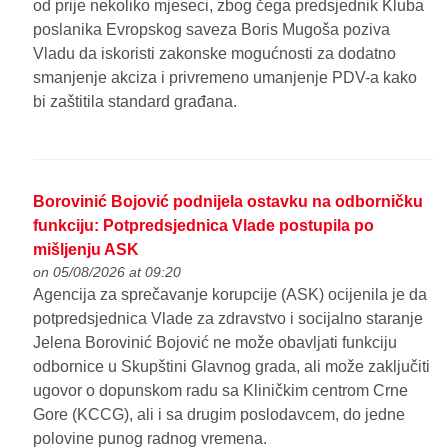
od prije nekoliko mjeseci, zbog čega predsjednik Kluba
poslanika Evropskog saveza Boris Mugoša poziva
Vladu da iskoristi zakonske mogućnosti za dodatno
smanjenje akciza i privremeno umanjenje PDV-a kako
bi zaštitila standard građana.
Borovinić Bojović podnijela ostavku na odborničku
funkciju: Potpredsjednica Vlade postupila po
mišljenju ASK
on 05/08/2026 at 09:20
Agencija za sprečavanje korupcije (ASK) ocijenila je da
potpredsjednica Vlade za zdravstvo i socijalno staranje
Jelena Borovinić Bojović ne može obavljati funkciju
odbornice u Skupštini Glavnog grada, ali može zaključiti
ugovor o dopunskom radu sa Kliničkim centrom Crne
Gore (KCCG), ali i sa drugim poslodavcem, do jedne
polovine punog radnog vremena.