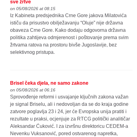
sve žrtve
on 05/08/2026 at 08:15
Iz Kabineta predsjednika Crne Gore jakova Milatovića
ističu da prisustvo obilježavanju “Oluje” nije državna
obaveza Crne Gore. Kako dodaju odgovorna državna
politika zahtijeva odmjerenost i poštovanje prema svim
žrtvama ratova na prostoru bivše Jugoslavije, bez
selektivnog pristupa.
Brisel čeka djela, ne samo zakone
on 05/08/2026 at 06:16
Sprovođenje reformi i usvajanje ključnih zakona važan
je signal Briselu, ali i nedovoljan da se do kraja godine
zatvore poglavlja 23 i 24, jer će Evropska unija pratiti i
rezultate u praksi, ocjenjuje za RTCG politički analitičar
Aleksandar Ćuković. I za izvršnu direktoricu CEDEM-a
Nevenku Vuksanović, pored ostvarenog napretka,