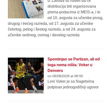
Iz Zavoda su naveli da će
distribucija biti organizovana
prema podacima iz MEIS-a, i to
od 10. avgusta za učenike prvog,
drugog i trećeg razreda, od 17. avgusta za učenike
četvrtog, petog i šestog razreda, a od 24. avgusta za
učenike sedmog, osmog i devetog razreda
Spominjao se Partizan, ali od
toga nema ništa: Voker u
Denveru
on 06/08/2026 at 08:56
Loni Voker je sa Nagetsima
potpisao jednogodišnji ugovor