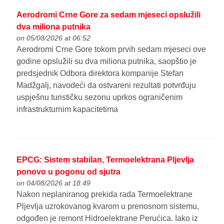
Aerodromi Crne Gore za sedam mjeseci opslužili
dva miliona putnika
on 05/08/2026 at 06:52
Aerodromi Crne Gore tokom prvih sedam mjeseci ove
godine opslužili su dva miliona putnika, saopštio je
predsjednik Odbora direktora kompanije Stefan
Madžgalj, navodeći da ostvareni rezultati potvrđuju
uspješnu turističku sezonu uprkos ograničenim
infrastrukturnim kapacitetima
EPCG: Sistem stabilan, Termoelektrana Pljevlja
ponovo u pogonu od sjutra
on 04/08/2026 at 18:49
Nakon neplaniranog prekida rada Termoelektrane
Pljevlja uzrokovanog kvarom u prenosnom sistemu,
odgođen je remont Hidroelektrane Perućica. Iako iz