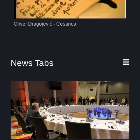
Oliver Dragojević - Cesarica
Mas
News Tabs