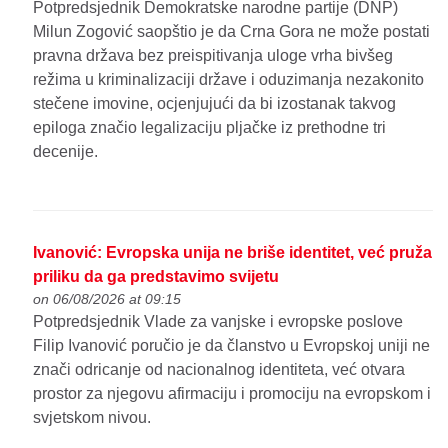
Potpredsjednik Demokratske narodne partije (DNP)
Milun Zogović saopštio je da Crna Gora ne može postati
pravna država bez preispitivanja uloge vrha bivšeg
režima u kriminalizaciji države i oduzimanja nezakonito
stečene imovine, ocjenjujući da bi izostanak takvog
epiloga značio legalizaciju pljačke iz prethodne tri
decenije.
Ivanović: Evropska unija ne briše identitet, već pruža
priliku da ga predstavimo svijetu
on 06/08/2026 at 09:15
Potpredsjednik Vlade za vanjske i evropske poslove
Filip Ivanović poručio je da članstvo u Evropskoj uniji ne
znači odricanje od nacionalnog identiteta, već otvara
prostor za njegovu afirmaciju i promociju na evropskom i
svjetskom nivou.