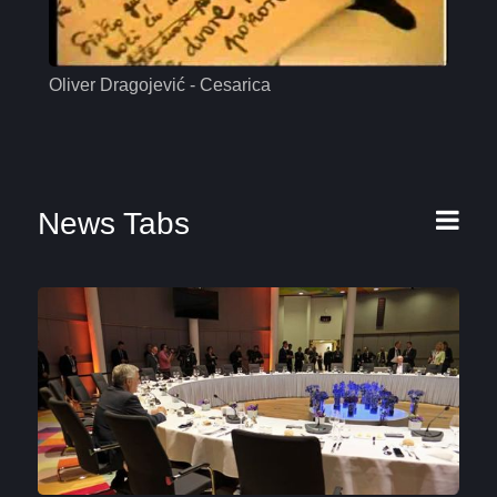
Oliver Dragojević - Cesarica
Mas
News Tabs