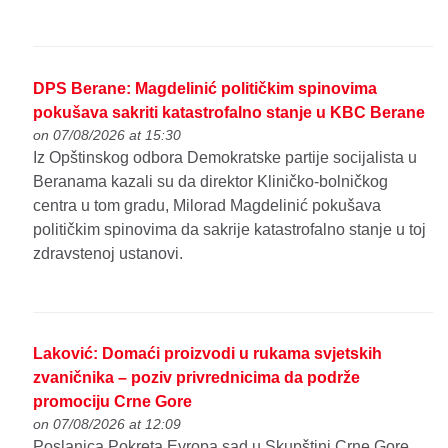
DPS Berane: Magdelinić političkim spinovima
pokušava sakriti katastrofalno stanje u KBC Berane
on 07/08/2026 at 15:30
Iz Opštinskog odbora Demokratske partije socijalista u
Beranama kazali su da direktor Kliničko-bolničkog
centra u tom gradu, Milorad Magdelinić pokušava
političkim spinovima da sakrije katastrofalno stanje u toj
zdravstenoj ustanovi.
Laković: Domaći proizvodi u rukama svjetskih
zvaničnika – poziv privrednicima da podrže
promociju Crne Gore
on 07/08/2026 at 12:09
Poslanica Pokreta Evropa sad u Skupštini Crne Gore,