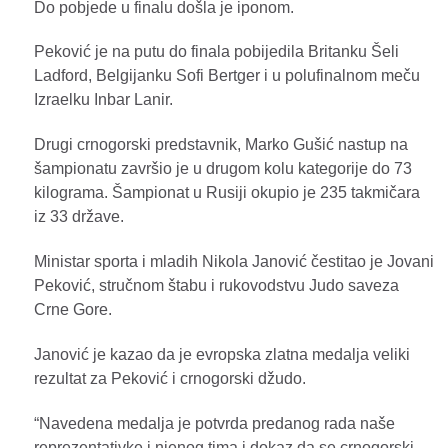
Do pobjede u finalu došla je iponom.
Peković je na putu do finala pobijedila Britanku Šeli
Ladford, Belgijanku Sofi Bertger i u polufinalnom meču
Izraelku Inbar Lanir.
Drugi crnogorski predstavnik, Marko Gušić nastup na
šampionatu završio je u drugom kolu kategorije do 73
kilograma. Šampionat u Rusiji okupio je 235 takmičara
iz 33 države.
Ministar sporta i mladih Nikola Janović čestitao je Jovani
Peković, stručnom štabu i rukovodstvu Judo saveza
Crne Gore.
Janović je kazao da je evropska zlatna medalja veliki
rezultat za Peković i crnogorski džudo.
“Navedena medalja je potvrda predanog rada naše
reprezentativke i njenog tima i dokaz da se crnogorski