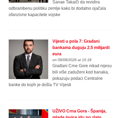
Sanae Takaiči da revidira
odbrambenu politiku zemlje kako bi dodatno ojačala
ofanzivne kapacitete vojske
Vijesti u pola 7: Građani
bankama duguju 2,5 milijardi
eura
on 09/08/2026 at 15:18
Građani Crne Gore nikad nijesu
bili više zaduženi kod banaka,
pokazuju podaci Centralne
banke do kojih je došla TV Vijesti
UŽIVO Crna Gora - Španija,
mlade lavice idu po zlato