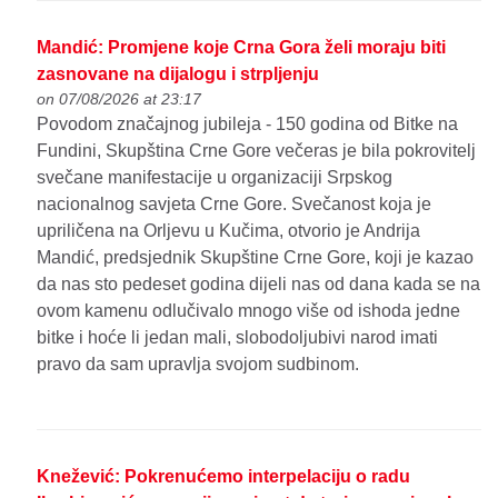
Mandić: Promjene koje Crna Gora želi moraju biti
zasnovane na dijalogu i strpljenju
on 07/08/2026 at 23:17
Povodom značajnog jubileja - 150 godina od Bitke na
Fundini, Skupština Crne Gore večeras je bila pokrovitelj
svečane manifestacije u organizaciji Srpskog
nacionalnog savjeta Crne Gore. Svečanost koja je
upriličena na Orljevu u Kučima, otvorio je Andrija
Mandić, predsjednik Skupštine Crne Gore, koji je kazao
da nas sto pedeset godina dijeli nas od dana kada se na
ovom kamenu odlučivalo mnogo više od ishoda jedne
bitke i hoće li jedan mali, slobodoljubivi narod imati
pravo da sam upravlja svojom sudbinom.
Knežević: Pokrenućemo interpelaciju o radu