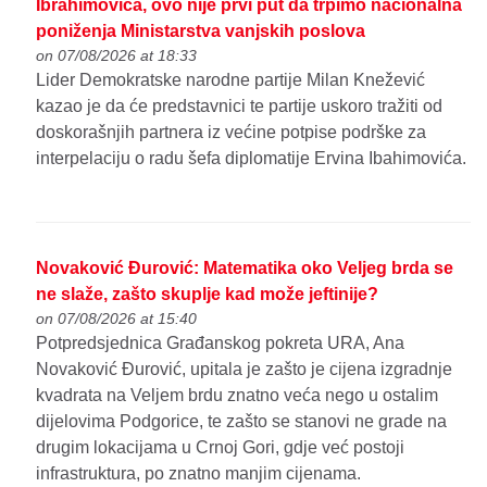
Ibrahimovića, ovo nije prvi put da trpimo nacionalna
poniženja Ministarstva vanjskih poslova
on 07/08/2026 at 18:33
Lider Demokratske narodne partije Milan Knežević
kazao je da će predstavnici te partije uskoro tražiti od
doskorašnjih partnera iz većine potpise podrške za
interpelaciju o radu šefa diplomatije Ervina Ibahimovića.
Novaković Đurović: Matematika oko Veljeg brda se
ne slaže, zašto skuplje kad može jeftinije?
on 07/08/2026 at 15:40
Potpredsjednica Građanskog pokreta URA, Ana
Novaković Đurović, upitala je zašto je cijena izgradnje
kvadrata na Veljem brdu znatno veća nego u ostalim
dijelovima Podgorice, te zašto se stanovi ne grade na
drugim lokacijama u Crnoj Gori, gdje već postoji
infrastruktura, po znatno manjim cijenama.