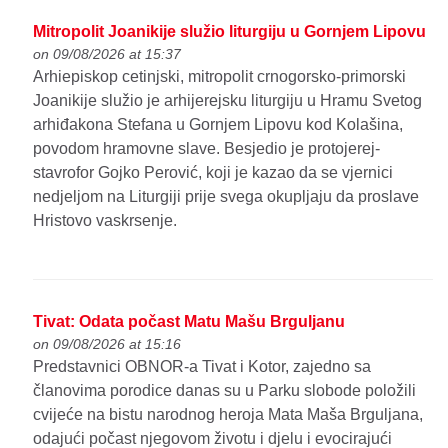
Mitropolit Joanikije služio liturgiju u Gornjem Lipovu
on 09/08/2026 at 15:37
Arhiepiskop cetinjski, mitropolit crnogorsko-primorski
Joanikije služio je arhijerejsku liturgiju u Hramu Svetog
arhiđakona Stefana u Gornjem Lipovu kod Kolašina,
povodom hramovne slave. Besjedio je protojerej-
stavrofor Gojko Perović, koji je kazao da se vjernici
nedjeljom na Liturgiji prije svega okupljaju da proslave
Hristovo vaskrsenje.
Tivat: Odata počast Matu Mašu Brguljanu
on 09/08/2026 at 15:16
Predstavnici OBNOR-a Tivat i Kotor, zajedno sa
članovima porodice danas su u Parku slobode položili
cvijeće na bistu narodnog heroja Mata Maša Brguljana,
odajući počast njegovom životu i djelu i evocirajući