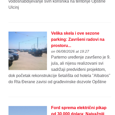
vodosnabdijevanje svih korisnika na teritorije Opštine
Ulcinj
Velika skela i ove sezone
parking: Završeni radovi na
prostoru...
on 06/08/2026 at 19:27
Parterno uređenje završeno je 9.
jula, ali nijesu realizovani svi
sadržaji predviđeni projektom,
dok početak rekonstrukcije šetališta od hotela "Albatros"
do Rta Đerane zavisi od građevinske dozvole Opštine
Ford sprema električni pikap
od 30.000 dolara: Najvažniji