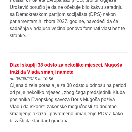
Poslanik Pokreta Evropa sad (PES) prof.dr Uglješa
Urošević poručio je da ne očekuje bilo kakvu saradnju
sa Demokratskom partijom socijalista (DPS) nakon
parlamentarnih izbora 2027. godine, navodeći da će
sadašnja vladajuća većina ponovo formirati vlast bez te
stranke.
Dizel skuplji 38 odsto za nekoliko mjeseci, Mugoša
traži da Vlada smanji namete
on 05/08/2026 at 10:56
Cijena dizela porasla je za 38 odsto u odnosu na period
od prije nekoliko mjeseci, zbog čega predsjednik Kluba
poslanika Evropskog saveza Boris Mugoša poziva
Vladu da iskoristi zakonske mogućnosti za dodatno
smanjenje akciza i privremeno umanjenje PDV-a kako
bi zaštitila standard građana.