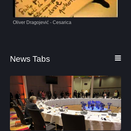
Oliver Dragojević - Cesarica
Mas
News Tabs