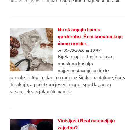
loš. Važnije je kako par reaguje kada napetost poraste
Ne sklanjajte ljetnju
garderobu: Šest komada koje
ćemo nositi i...
on 06/08/2026 at 18:47
Bijela majica dugih rukava i
opuštena košulja
najjednostavniji su dio te
formule. U toplim danima rade uz široke pantalone, šorts
ili suknju, a početkom jeseni mogu ispod laganog
sakoa, teksas-jakne ili mantila
Vinisijus i Real nastavljaju
zajedno?