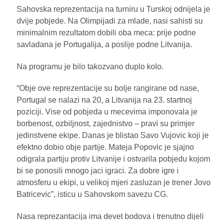
Sahovska reprezentacija na turniru u Turskoj odnijela je
dvije pobjede. Na Olimpijadi za mlade, nasi sahisti su
minimalnim rezultatom dobili oba meca: prije podne
savladana je Portugalija, a poslije podne Litvanija.
Na programu je bilo takozvano duplo kolo.
“Obje ove reprezentacije su bolje rangirane od nase,
Portugal se nalazi na 20, a Litvanija na 23. startnoj
poziciji. Vise od pobjeda u mecevima imponovala je
borbenost, ozbiljnost, zajednistvo – pravi su primjer
jedinstvene ekipe. Danas je blistao Savo Vujovic koji je
efektno dobio obje partije. Mateja Popovic je sjajno
odigrala partiju protiv Litvanije i ostvarila pobjedu kojom
bi se ponosili mnogo jaci igraci. Za dobre igre i
atmosferu u ekipi, u velikoj mjeri zasluzan je trener Jovo
Batricevic”, isticu u Sahovskom savezu CG.
Nasa reprezantacija ima devet bodova i trenutno dijeli