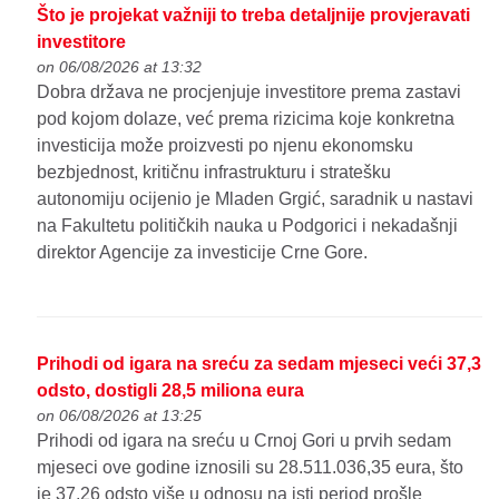
Što je projekat važniji to treba detaljnije provjeravati
investitore
on 06/08/2026 at 13:32
Dobra država ne procjenjuje investitore prema zastavi
pod kojom dolaze, već prema rizicima koje konkretna
investicija može proizvesti po njenu ekonomsku
bezbjednost, kritičnu infrastrukturu i stratešku
autonomiju ocijenio je Mladen Grgić, saradnik u nastavi
na Fakultetu političkih nauka u Podgorici i nekadašnji
direktor Agencije za investicije Crne Gore.
Prihodi od igara na sreću za sedam mjeseci veći 37,3
odsto, dostigli 28,5 miliona eura
on 06/08/2026 at 13:25
Prihodi od igara na sreću u Crnoj Gori u prvih sedam
mjeseci ove godine iznosili su 28.511.036,35 eura, što
je 37,26 odsto više u odnosu na isti period prošle