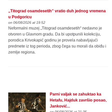
„Titograd osamdesetih“ vratio duh jednog vremena
u Podgoricu
on 06/08/2026 at 19:52
Neformalni muzej „Titograd osamdesetih“ nedavno je
otvoren u Glavnom gradu. Da bi upotpunili kolekciju,
porodica Krivokapić godinu je provela nabavljajući
predmete iz tog perioda, zbog čega su morali da obiđu i
zemlje regiona.
Parni valjak se zahuktao ka
Hetafu, Hajduk završio posao,
Janković...
on 06/08/2026 at 21:35