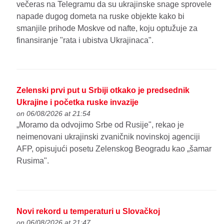
večeras na Telegramu da su ukrajinske snage sprovele
napade dugog dometa na ruske objekte kako bi
smanjile prihode Moskve od nafte, koju optužuje za
finansiranje "rata i ubistva Ukrajinaca".
Zelenski prvi put u Srbiji otkako je predsednik
Ukrajine i početka ruske invazije
on 06/08/2026 at 21:54
„Moramo da odvojimo Srbe od Rusije", rekao je
neimenovani ukrajinski zvaničnik novinskoj agenciji
AFP, opisujući posetu Zelenskog Beogradu kao „šamar
Rusima".
Novi rekord u temperaturi u Slovačkoj
on 06/08/2026 at 21:47