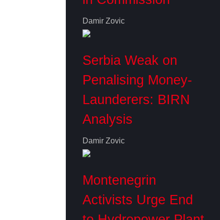
Damir Zovic
Serbia Weak on
Penalising Money-
Launderers: BIRN
Analysis
Damir Zovic
Montenegrin
Activists Urge End
to Hydropower Plant