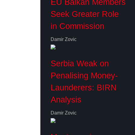
EU Balkan Members
Seek Greater Role
in Commission
Damir Zovic
Serbia Weak on
Penalising Money-
Launderers: BIRN
Analysis
Damir Zovic