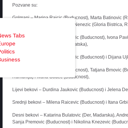
Pozvane su:
Golmani – Marina Rajcic (Buducnost), Marta Batinovic (
Babovic (Buducnost) i Ljubica Nenezic (Gloria Bistrica, 
News Tabs
Lijeva krila – Majda Mehmedovic (Buducnost), Ivona Pavi
Europe
Dijana Mugosa (Podravka, Hrvatska),
olitics
Desna krila – Jovanka Radicevic (Buducnost) i Dijana U
Business
Pivoti – Ema Ramusovic (Buducnost), Tatjana Brnovic (B
Rumunija) i Ivana Godec (Buducnost),
Lijevi bekovi – Durdina Jaukovic (Buducnost) i Jelena D
Srednji bekovi – Milena Raicevic (Buducnost) i Itana Gr
Desni bekovi – Katarina Bulatovic (Der, Madarska), And
Sanja Premovic (Buducnost) i Nikolina Knezevic (Buducn