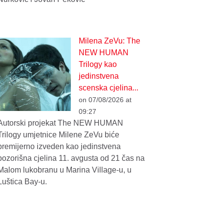
Milena ZeVu: The
NEW HUMAN
Trilogy kao
jedinstvena
scenska cjelina...
on 07/08/2026 at
09:27
Autorski projekat The NEW HUMAN
Trilogy umjetnice Milene ZeVu biće
premijerno izveden kao jedinstvena
pozorišna cjelina 11. avgusta od 21 čas na
Malom lukobranu u Marina Village-u, u
Luštica Bay-u.