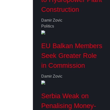
Construction
Damir Zovic
Politics
EU Balkan Members
Seek Greater Role
in Commission
Damir Zovic
Serbia Weak on
Penalising Money-