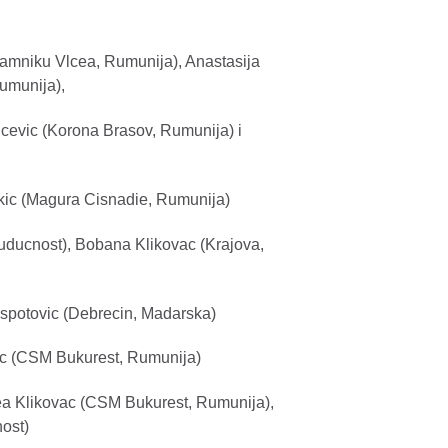
Ramniku Vlcea, Rumunija), Anastasija
Rumunija),
cevic (Korona Brasov, Rumunija) i
jkic (Magura Cisnadie, Rumunija)
uducnost), Bobana Klikovac (Krajova,
espotovic (Debrecin, Madarska)
bic (CSM Bukurest, Rumunija)
rea Klikovac (CSM Bukurest, Rumunija),
ost)