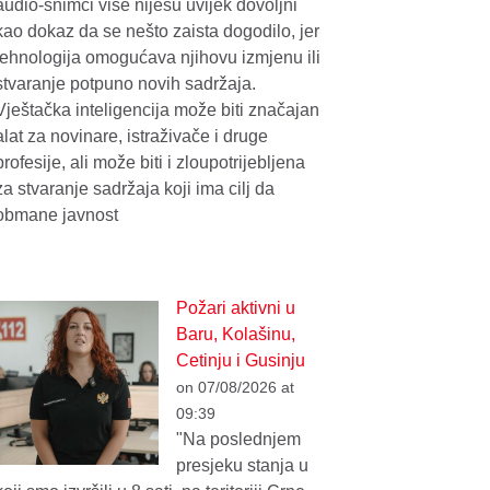
audio-snimci više nijesu uvijek dovoljni
kao dokaz da se nešto zaista dogodilo, jer
tehnologija omogućava njihovu izmjenu ili
stvaranje potpuno novih sadržaja.
Vještačka inteligencija može biti značajan
alat za novinare, istraživače i druge
profesije, ali može biti i zloupotrijebljena
za stvaranje sadržaja koji ima cilj da
obmane javnost
Požari aktivni u
Baru, Kolašinu,
Cetinju i Gusinju
on 07/08/2026 at
09:39
"Na poslednjem
presjeku stanja u