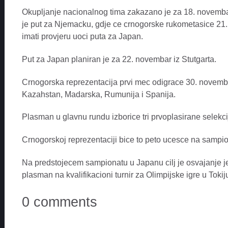
Okupljanje nacionalnog tima zakazano je za 18. novembar
je put za Njemacku, gdje ce crnogorske rukometasice 21.
imati provjeru uoci puta za Japan.
Put za Japan planiran je za 22. novembar iz Stutgarta.
Crnogorska reprezentacija prvi mec odigrace 30. novembra 
Kazahstan, Madarska, Rumunija i Spanija.
Plasman u glavnu rundu izborice tri prvoplasirane selekci
Crnogorskoj reprezentaciji bice to peto ucesce na sampio
Na predstojecem sampionatu u Japanu cilj je osvajanje 
plasman na kvalifikacioni turnir za Olimpijske igre u Toki
0 comments