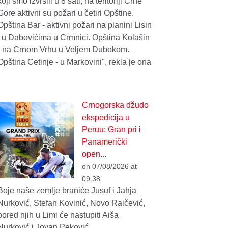
koji smo izvršili u 8 sati, na teritoriji Crne
Gore aktivni su požari u četiri Opštine.
Opština Bar - aktivni požari na planini Lisin
i u Dabovićima u Crmnici. Opština Kolašin
- na Crnom Vrhu u Veljem Dubokom.
Opština Cetinje - u Markovini", rekla je ona
Crnogorska džudo
ekspedicija u
Peruu: Gran pri i
Panamerički
open...
on 07/08/2026 at
09:38
Boje naše zemlje braniće Jusuf i Jahja
Nurković, Stefan Kovinić, Novo Raičević,
pored njih u Limi će nastupiti Aiša
Nurković i Jovan Peković