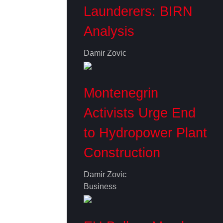
Launderers: BIRN
Analysis
Damir Zovic
Montenegrin
Activists Urge End
to Hydropower Plant
Construction
Damir Zovic
Business