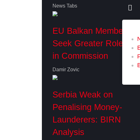
News Tabs
EU Balkan Members
Seek Greater Role
in Commission
P
Damir Zovic
Serbia Weak on
Penalising Money-
Launderers: BIRN
Analysis