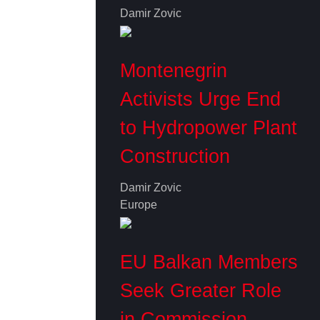
Damir Zovic
Montenegrin
Activists Urge End
to Hydropower Plant
Construction
Damir Zovic
Europe
EU Balkan Members
Seek Greater Role
in Commission