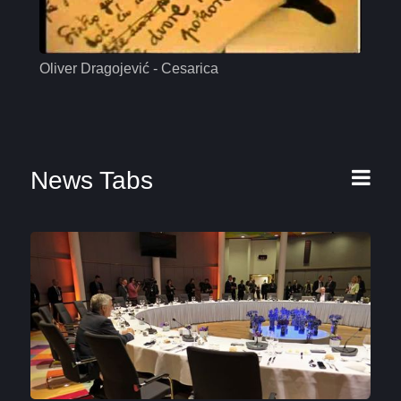
Oliver Dragojević - Cesarica
Mas
News Tabs