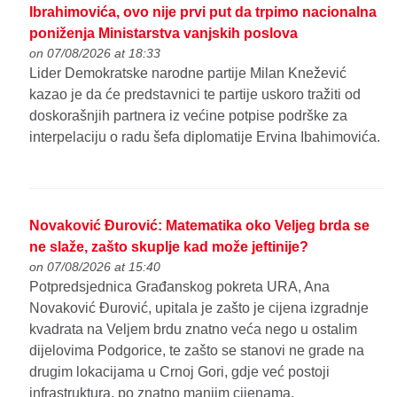
Ibrahimovića, ovo nije prvi put da trpimo nacionalna
poniženja Ministarstva vanjskih poslova
on 07/08/2026 at 18:33
Lider Demokratske narodne partije Milan Knežević
kazao je da će predstavnici te partije uskoro tražiti od
doskorašnjih partnera iz većine potpise podrške za
interpelaciju o radu šefa diplomatije Ervina Ibahimovića.
Novaković Đurović: Matematika oko Veljeg brda se
ne slaže, zašto skuplje kad može jeftinije?
on 07/08/2026 at 15:40
Potpredsjednica Građanskog pokreta URA, Ana
Novaković Đurović, upitala je zašto je cijena izgradnje
kvadrata na Veljem brdu znatno veća nego u ostalim
dijelovima Podgorice, te zašto se stanovi ne grade na
drugim lokacijama u Crnoj Gori, gdje već postoji
infrastruktura, po znatno manjim cijenama.