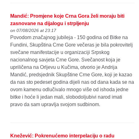
Mandić: Promjene koje Crna Gora želi moraju biti
zasnovane na dijalogu i strpljenju
on 07/08/2026 at 23:17
Povodom značajnog jubileja - 150 godina od Bitke na
Fundini, Skupština Crne Gore večeras je bila pokrovitelj
svečane manifestacije u organizaciji Srpskog
nacionalnog savjeta Crne Gore. Svečanost koja je
upriličena na Orljevu u Kučima, otvorio je Andrija
Mandić, predsjednik Skupštine Crne Gore, koji je kazao
da nas sto pedeset godina dijeli nas od dana kada se na
ovom kamenu odlučivalo mnogo više od ishoda jedne
bitke i hoće li jedan mali, slobodoljubivi narod imati
pravo da sam upravlja svojom sudbinom.
Knežević: Pokrenućemo interpelaciju o radu