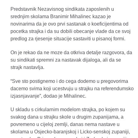
Predstavnik Nezavisnog sindikata zaposlenih u
srednjim skolama Branimir Mihalinec kazao je
novinarima da je ovo prvi sastanak o koeficijentima od
pocetka strajka i da su dobili obecanje vlade da ce svoj
predlog za rjesenje situacije sastaviti u pisanoj formi.
On je rekao da ne moze da otkriva detalje razgovora, da
su sindikati spremni za nastavak dijaloga, ali da se
strajk nastavlja.
“Sve sto postignemo i do cega dodemo u pregovorima
dacemo svima koji ucestvuju u strajku na referendumsko
izjasnjavanje”, dodao je Mihalinec.
U skladu s cirkularnim modelom strajka, po kojem su
svakog dana u strajku skole u drugim zupanijama, a
povremeno u cijeloj zemlji, danas nema nastave u
skolama u Osjecko-baranjskoj i Licko-senskoj zupaniji,