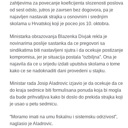
zahtjevima za povecanje koeficijenta slozenosti poslova
od sest odsto, jutros je zavrsen bez dogovora, pa je
najavljen nastavak strajka u osnovnim i srednjim
skolama u Hrvatskoj koji je poceo jos 10. oktobra.
Ministarka obrazovanja Blazenka Divjak rekla je
novinarima poslije sastanka da ce pregovori sa
sindikatima biti nastavljeni sjutra i da ocekuje postizanje
kompromisa, jer je situacija postala “ozbiljna”. Ona je
najavila da ce u srijedu izdati uputstva skolama o tome
kako ce se nadoknaditi dani provedeni u stajku.
Ministar rada Josip Aladrovic izjavio je da ocekuje da ce
do kraja sedmice biti formulisana ponuda koja bi mogla
da bude prihvatljiva kako bi doslo do prekida strajka koji
je usao u petu sedmicu.
“Moramo imati na umu fiskalnu i sistemsku odrzivost”,
naglasio je Aladrovic.