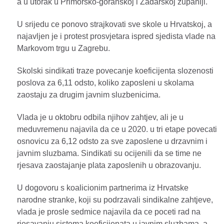
a u utorak u Primorsko-goranskoj i Zadarskoj zupaniji.
U srijedu ce ponovo strajkovati sve skole u Hrvatskoj, a
najavljen je i protest prosvjetara ispred sjedista vlade na
Markovom trgu u Zagrebu.
Skolski sindikati traze povecanje koeficijenta slozenosti
poslova za 6,11 odsto, koliko zaposleni u skolama
zaostaju za drugim javnim sluzbenicima.
Vlada je u oktobru odbila njihov zahtjev, ali je u
meduvremenu najavila da ce u 2020. u tri etape povecati
osnovicu za 6,12 odsto za sve zaposlene u drzavnim i
javnim sluzbama. Sindikati su ocijenili da se time ne
rjesava zaostajanje plata zaposlenih u obrazovanju.
U dogovoru s koalicionim partnerima iz Hrvatske
narodne stranke, koji su podrzavali sindikalne zahtjeve,
vlada je prosle sedmice najavila da ce poceti rad na
rjesavanju sistema koeficijenata u javnim sluzbama, a