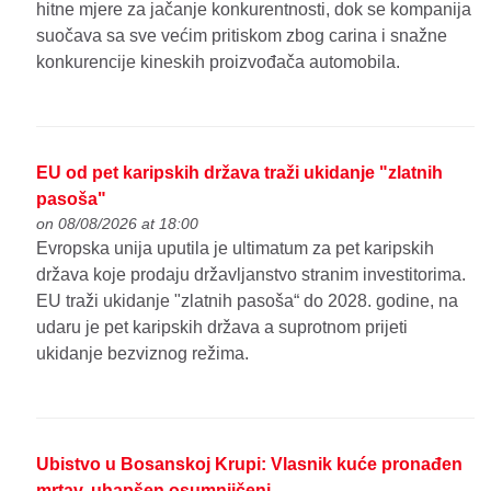
hitne mjere za jačanje konkurentnosti, dok se kompanija
suočava sa sve većim pritiskom zbog carina i snažne
konkurencije kineskih proizvođača automobila.
EU od pet karipskih država traži ukidanje "zlatnih
pasoša"
on 08/08/2026 at 18:00
Evropska unija uputila je ultimatum za pet karipskih
država koje prodaju državljanstvo stranim investitorima.
EU traži ukidanje "zlatnih pasoša“ do 2028. godine, na
udaru je pet karipskih država a suprotnom prijeti
ukidanje bezviznog režima.
Ubistvo u Bosanskoj Krupi: Vlasnik kuće pronađen
mrtav, uhapšen osumnjičeni