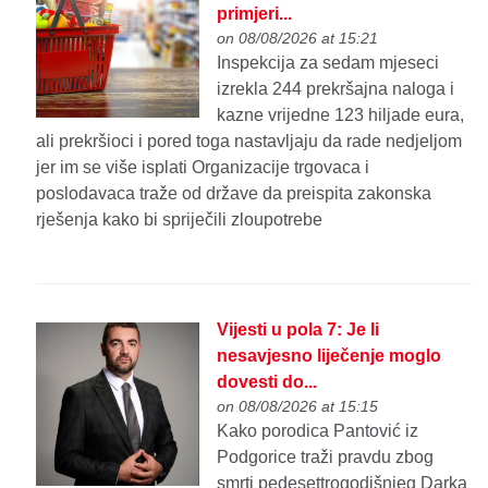
primjeri...
on 08/08/2026 at 15:21
Inspekcija za sedam mjeseci
izrekla 244 prekršajna naloga i
kazne vrijedne 123 hiljade eura,
ali prekršioci i pored toga nastavljaju da rade nedjeljom
jer im se više isplati Organizacije trgovaca i
poslodavaca traže od države da preispita zakonska
rješenja kako bi spriječili zloupotrebe
Vijesti u pola 7: Je li
nesavjesno liječenje moglo
dovesti do...
on 08/08/2026 at 15:15
Kako porodica Pantović iz
Podgorice traži pravdu zbog
smrti pedesettrogodišnjeg Darka