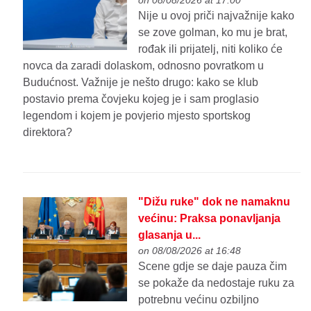
Nije u ovoj priči najvažnije kako
se zove golman, ko mu je brat,
rođak ili prijatelj, niti koliko će
novca da zaradi dolaskom, odnosno povratkom u
Budućnost. Važnije je nešto drugo: kako se klub
postavio prema čovjeku kojeg je i sam proglasio
legendom i kojem je povjerio mjesto sportskog
direktora?
"Dižu ruke" dok ne namaknu
većinu: Praksa ponavljanja
glasanja u...
on 08/08/2026 at 16:48
Scene gdje se daje pauza čim
se pokaže da nedostaje ruku za
potrebnu većinu ozbiljno