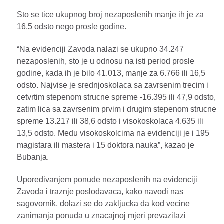
Sto se tice ukupnog broj nezaposlenih manje ih je za
16,5 odsto nego prosle godine.
“Na evidenciji Zavoda nalazi se ukupno 34.247
nezaposlenih, sto je u odnosu na isti period prosle
godine, kada ih je bilo 41.013, manje za 6.766 ili 16,5
odsto. Najvise je srednjoskolaca sa zavrsenim trecim i
cetvrtim stepenom strucne spreme -16.395 ili 47,9 odsto,
zatim lica sa zavrsenim prvim i drugim stepenom strucne
spreme 13.217 ili 38,6 odsto i visokoskolaca 4.635 ili
13,5 odsto. Medu visokoskolcima na evidenciji je i 195
magistara ili mastera i 15 doktora nauka”, kazao je
Bubanja.
Uporedivanjem ponude nezaposlenih na evidenciji
Zavoda i traznje poslodavaca, kako navodi nas
sagovornik, dolazi se do zakljucka da kod vecine
zanimanja ponuda u znacajnoj mjeri prevazilazi