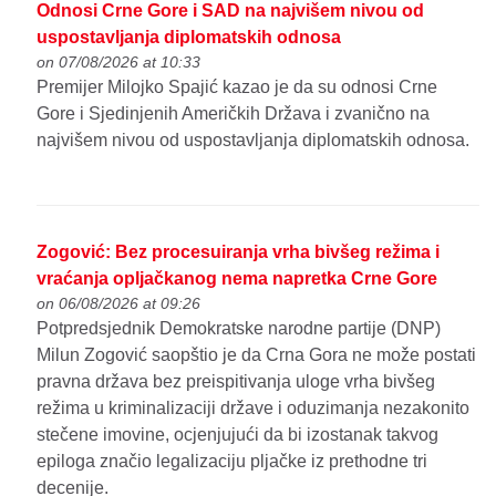
Odnosi Crne Gore i SAD na najvišem nivou od
uspostavljanja diplomatskih odnosa
on 07/08/2026 at 10:33
Premijer Milojko Spajić kazao je da su odnosi Crne
Gore i Sjedinjenih Američkih Država i zvanično na
najvišem nivou od uspostavljanja diplomatskih odnosa.
Zogović: Bez procesuiranja vrha bivšeg režima i
vraćanja opljačkanog nema napretka Crne Gore
on 06/08/2026 at 09:26
Potpredsjednik Demokratske narodne partije (DNP)
Milun Zogović saopštio je da Crna Gora ne može postati
pravna država bez preispitivanja uloge vrha bivšeg
režima u kriminalizaciji države i oduzimanja nezakonito
stečene imovine, ocjenjujući da bi izostanak takvog
epiloga značio legalizaciju pljačke iz prethodne tri
decenije.