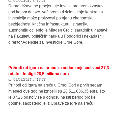
on 06/08/2026 at 13:32
Dobra država ne procjenjuje investitore prema zastavi
pod kojom dolaze, već prema rizicima koje konkretna
investicija može proizvesti po njenu ekonomsku
bezbjednost, kritičnu infrastrukturu i stratešku
autonomiju ocijenio je Mladen Grgić, saradnik u nastavi
na Fakultetu političkih nauka u Podgorici i nekadašnji
direktor Agencije za investicije Crne Gore.
Prihodi od igara na sreću za sedam mjeseci veći 37,3
odsto, dostigli 28,5 miliona eura
on 06/08/2026 at 13:25
Prihodi od igara na sreću u Crnoj Gori u prvih sedam
mjeseci ove godine iznosili su 28.511.036,35 eura, što
je 37,26 odsto više u odnosu na isti period prošle
godine, saopšteno je iz Uprave za igre na sreću.