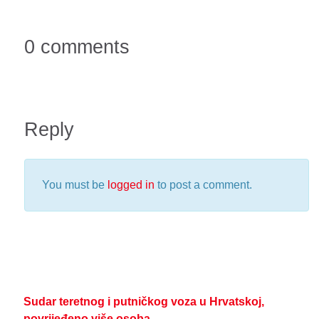
0 comments
Reply
You must be
logged in
to post a comment.
Sudar teretnog i putničkog voza u Hrvatskoj,
povrijeđeno više osoba