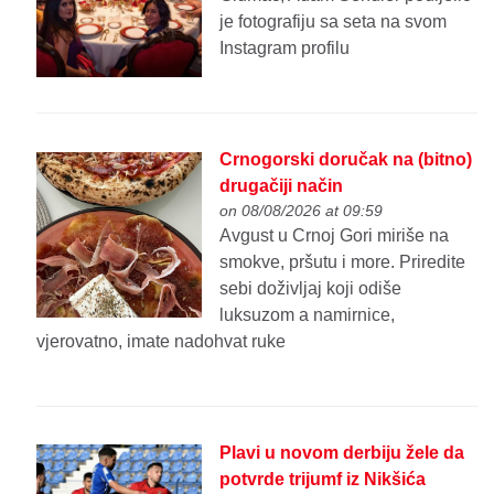
je fotografiju sa seta na svom
Instagram profilu
Crnogorski doručak na (bitno)
drugačiji način
on 08/08/2026 at 09:59
Avgust u Crnoj Gori miriše na
smokve, pršutu i more. Priredite
sebi doživljaj koji odiše
luksuzom a namirnice,
vjerovatno, imate nadohvat ruke
Plavi u novom derbiju žele da
potvrde trijumf iz Nikšića