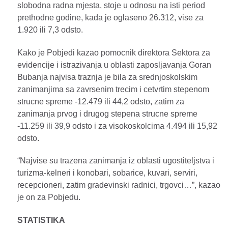
slobodna radna mjesta, stoje u odnosu na isti period
prethodne godine, kada je oglaseno 26.312, vise za
1.920 ili 7,3 odsto.
Kako je Pobjedi kazao pomocnik direktora Sektora za
evidencije i istrazivanja u oblasti zaposljavanja Goran
Bubanja najvisa traznja je bila za srednjoskolskim
zanimanjima sa zavrsenim trecim i cetvrtim stepenom
strucne spreme -12.479 ili 44,2 odsto, zatim za
zanimanja prvog i drugog stepena strucne spreme
-11.259 ili 39,9 odsto i za visokoskolcima 4.494 ili 15,92
odsto.
“Najvise su trazena zanimanja iz oblasti ugostiteljstva i
turizma-kelneri i konobari, sobarice, kuvari, serviri,
recepcioneri, zatim gradevinski radnici, trgovci…”, kazao
je on za Pobjedu.
STATISTIKA