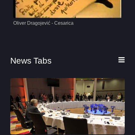
Oliver Dragojević - Cesarica
Mas
News Tabs