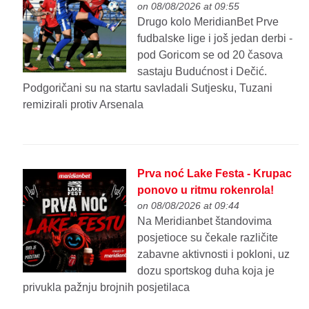
on 08/08/2026 at 09:55
Drugo kolo MeridianBet Prve
fudbalske lige i još jedan derbi -
pod Goricom se od 20 časova
sastaju Budućnost i Dečić.
Podgoričani su na startu savladali Sutjesku, Tuzani
remizirali protiv Arsenala
Prva noć Lake Festa - Krupac
ponovo u ritmu rokenrola!
on 08/08/2026 at 09:44
Na Meridianbet štandovima
posjetioce su čekale različite
zabavne aktivnosti i pokloni, uz
dozu sportskog duha koja je
privukla pažnju brojnih posjetilaca