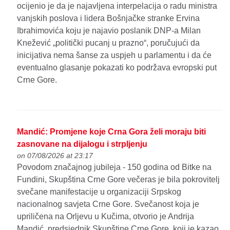
ocijenio je da je najavljena interpelacija o radu ministra
vanjskih poslova i lidera Bošnjačke stranke Ervina
Ibrahimovića koju je najavio poslanik DNP-a Milan
Knežević „politički pucanj u prazno“, poručujući da
inicijativa nema šanse za uspjeh u parlamentu i da će
eventualno glasanje pokazati ko podržava evropski put
Crne Gore.
Mandić: Promjene koje Crna Gora želi moraju biti
zasnovane na dijalogu i strpljenju
on 07/08/2026 at 23:17
Povodom značajnog jubileja - 150 godina od Bitke na
Fundini, Skupština Crne Gore večeras je bila pokrovitelj
svečane manifestacije u organizaciji Srpskog
nacionalnog savjeta Crne Gore. Svečanost koja je
upriličena na Orljevu u Kučima, otvorio je Andrija
Mandić, predsjednik Skupštine Crne Gore, koji je kazao