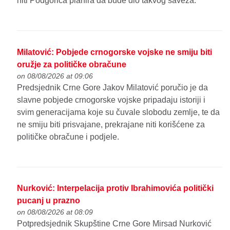
niti Podgorica planira da bude dio takvog saveza.
Milatović: Pobjede crnogorske vojske ne smiju biti
oružje za političke obračune
on 08/08/2026 at 09:06
Predsjednik Crne Gore Jakov Milatović poručio je da
slavne pobjede crnogorske vojske pripadaju istoriji i
svim generacijama koje su čuvale slobodu zemlje, te da
ne smiju biti prisvajane, prekrajane niti korišćene za
političke obračune i podjele.
Nurković: Interpelacija protiv Ibrahimovića politički
pucanj u prazno
on 08/08/2026 at 08:09
Potpredsjednik Skupštine Crne Gore Mirsad Nurković