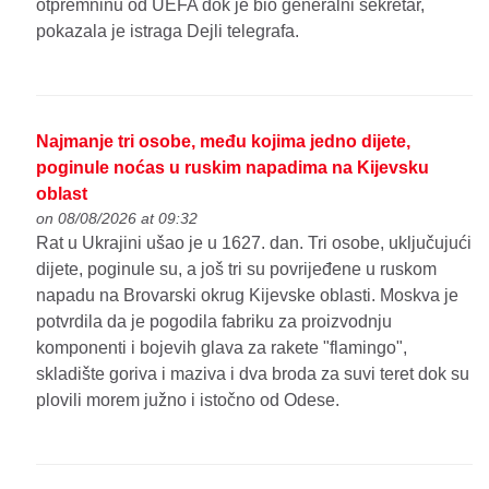
otpremninu od UEFA dok je bio generalni sekretar,
pokazala je istraga Dejli telegrafa.
Najmanje tri osobe, među kojima jedno dijete,
poginule noćas u ruskim napadima na Kijevsku
oblast
on 08/08/2026 at 09:32
Rat u Ukrajini ušao je u 1627. dan. Tri osobe, uključujući
dijete, poginule su, a još tri su povrijeđene u ruskom
napadu na Brovarski okrug Kijevske oblasti. Moskva je
potvrdila da je pogodila fabriku za proizvodnju
komponenti i bojevih glava za rakete "flamingo",
skladište goriva i maziva i dva broda za suvi teret dok su
plovili morem južno i istočno od Odese.