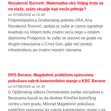
Novaković Đurović: Matematika oko Veljeg brda se
ne slaže, zašto skuplje kad može jeftinije?
on 07/08/2026 at 15:40
Potpredsjednica Građanskog pokreta URA, Ana
Novaković Đurović, upitala je zašto je cijena izgradnje
kvadrata na Veljem brdu znatno veća nego u ostalim
dijelovima Podgorice, te zašto se stanovi ne grade na
drugim lokacijama u Crnoj Gori, gdje već postoji
infrastruktura, po znatno manjim cijenama.
DPS Berane: Magdelinić političkim spinovima
pokušava sakriti katastrofalno stanje u KBC Berane
on 07/08/2026 at 15:30
Iz Opštinskog odbora Demokratske partije socijalista u
Beranama kazali su da direktor Kliničko-bolničkog
centra u tom gradu, Milorad Magdelinić pokušava
političkim spinovima da sakrije katastrofalno stanje u toj