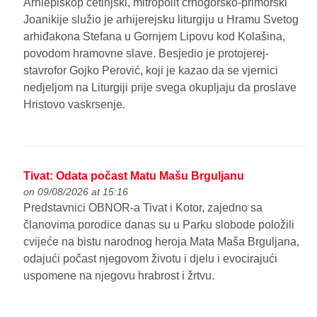
Arhiepiskop cetinjski, mitropolit crnogorsko-primorski
Joanikije služio je arhijerejsku liturgiju u Hramu Svetog
arhiđakona Stefana u Gornjem Lipovu kod Kolašina,
povodom hramovne slave. Besjedio je protojerej-
stavrofor Gojko Perović, koji je kazao da se vjernici
nedjeljom na Liturgiji prije svega okupljaju da proslave
Hristovo vaskrsenje.
Tivat: Odata počast Matu Mašu Brguljanu
on 09/08/2026 at 15:16
Predstavnici OBNOR-a Tivat i Kotor, zajedno sa
članovima porodice danas su u Parku slobode položili
cvijeće na bistu narodnog heroja Mata Maša Brguljana,
odajući počast njegovom životu i djelu i evocirajući
uspomene na njegovu hrabrost i žrtvu.