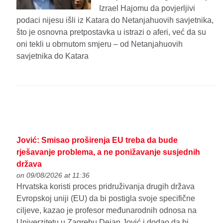
Izrael Hajomu da povjerljivi
podaci nijesu išli iz Katara do Netanjahuovih savjetnika,
što je osnovna pretpostavka u istrazi o aferi, već da su
oni tekli u obrnutom smjeru – od Netanjahuovih
savjetnika do Katara
Jović: Smisao proširenja EU treba da bude
rješavanje problema, a ne ponižavanje susjednih
država
on 09/08/2026 at 11:36
Hrvatska koristi proces pridruživanja drugih država
Evropskoj uniji (EU) da bi postigla svoje specifične
ciljeve, kazao je profesor međunarodnih odnosa na
Univerzitetu u Zagrebu Dejan Jović i dodao da bi