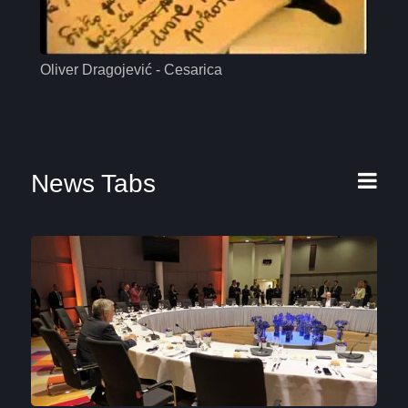
Oliver Dragojević - Cesarica
Mas
News Tabs