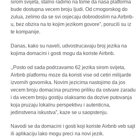
sirom svijeta, stalno radimo na tome da nasa platforma
bude dostupna vecem broju ljudi. Od crnogorskog do
zulua, zelimo da se svi osjecaju dobrodoslim na Airbnb-
u, bez obzira na to kojim jezikom govore”, porucili su iz
te kompanije.
Danas, kako su naveli, udvostrucavaju broj jezika na
kojima domacini i gosti mogu da koriste Airbnb.
,,Posto od sada podrzavamo 62 jezika sirom svijeta,
Airbnb platformu moze da koristi vise od cetiri milijarde
izvornih govornika. Novim jezicima nastojimo da jos
vecem broju domacina pruzimo priliku da ostvare zaradu
i da vecem broju gostiju olaksamo da dozive putovanja
koja pruzaju lokalnu perspektivu i autenticna,
jedinstvena iskustva”, kaze se u saopstenju.
Navodi se da domacini i gosti koji koriste Airbnb veb sajt
ili aplikaciju lako mogu preci na novi jezik.