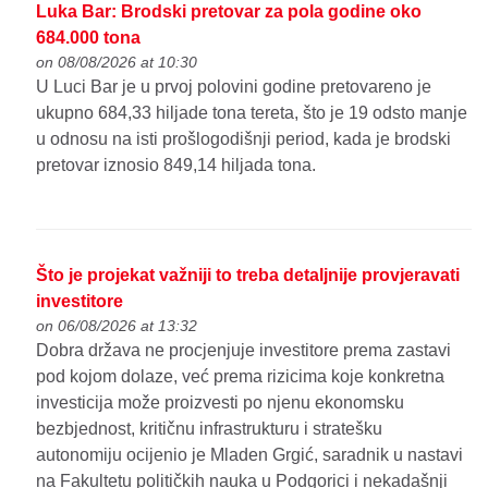
Luka Bar: Brodski pretovar za pola godine oko
684.000 tona
on 08/08/2026 at 10:30
U Luci Bar je u prvoj polovini godine pretovareno je
ukupno 684,33 hiljade tona tereta, što je 19 odsto manje
u odnosu na isti prošlogodišnji period, kada je brodski
pretovar iznosio 849,14 hiljada tona.
Što je projekat važniji to treba detaljnije provjeravati
investitore
on 06/08/2026 at 13:32
Dobra država ne procjenjuje investitore prema zastavi
pod kojom dolaze, već prema rizicima koje konkretna
investicija može proizvesti po njenu ekonomsku
bezbjednost, kritičnu infrastrukturu i stratešku
autonomiju ocijenio je Mladen Grgić, saradnik u nastavi
na Fakultetu političkih nauka u Podgorici i nekadašnji