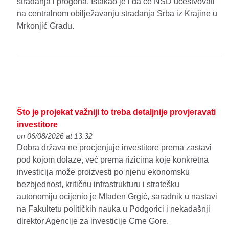
stradanja i progona. Istakao je i da će NSD učestvovati
na centralnom obilježavanju stradanja Srba iz Krajine u
Mrkonjić Gradu.
Što je projekat važniji to treba detaljnije provjeravati
investitore
on 06/08/2026 at 13:32
Dobra država ne procjenjuje investitore prema zastavi
pod kojom dolaze, već prema rizicima koje konkretna
investicija može proizvesti po njenu ekonomsku
bezbjednost, kritičnu infrastrukturu i stratešku
autonomiju ocijenio je Mladen Grgić, saradnik u nastavi
na Fakultetu političkih nauka u Podgorici i nekadašnji
direktor Agencije za investicije Crne Gore.