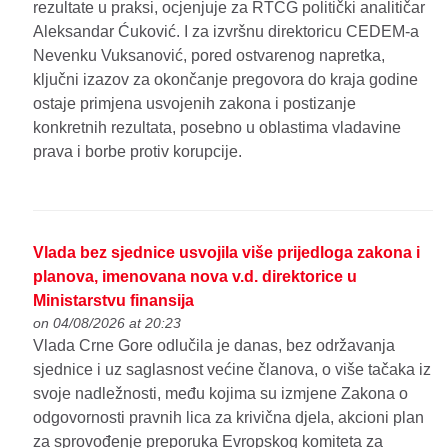
rezultate u praksi, ocjenjuje za RTCG politički analitičar
Aleksandar Ćuković. I za izvršnu direktoricu CEDEM-a
Nevenku Vuksanović, pored ostvarenog napretka,
ključni izazov za okončanje pregovora do kraja godine
ostaje primjena usvojenih zakona i postizanje
konkretnih rezultata, posebno u oblastima vladavine
prava i borbe protiv korupcije.
Vlada bez sjednice usvojila više prijedloga zakona i
planova, imenovana nova v.d. direktorice u
Ministarstvu finansija
on 04/08/2026 at 20:23
Vlada Crne Gore odlučila je danas, bez održavanja
sjednice i uz saglasnost većine članova, o više tačaka iz
svoje nadležnosti, među kojima su izmjene Zakona o
odgovornosti pravnih lica za krivična djela, akcioni plan
za sprovođenje preporuka Evropskog komiteta za