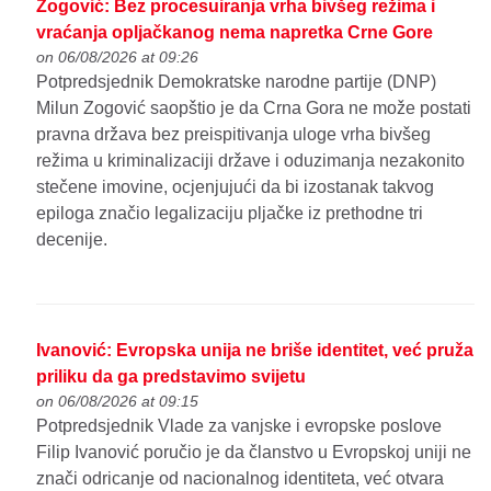
Zogović: Bez procesuiranja vrha bivšeg režima i
vraćanja opljačkanog nema napretka Crne Gore
on 06/08/2026 at 09:26
Potpredsjednik Demokratske narodne partije (DNP)
Milun Zogović saopštio je da Crna Gora ne može postati
pravna država bez preispitivanja uloge vrha bivšeg
režima u kriminalizaciji države i oduzimanja nezakonito
stečene imovine, ocjenjujući da bi izostanak takvog
epiloga značio legalizaciju pljačke iz prethodne tri
decenije.
Ivanović: Evropska unija ne briše identitet, već pruža
priliku da ga predstavimo svijetu
on 06/08/2026 at 09:15
Potpredsjednik Vlade za vanjske i evropske poslove
Filip Ivanović poručio je da članstvo u Evropskoj uniji ne
znači odricanje od nacionalnog identiteta, već otvara