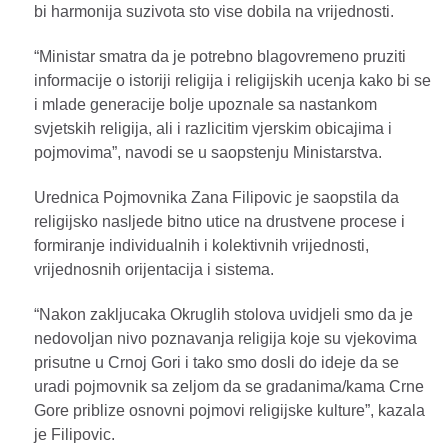
bi harmonija suzivota sto vise dobila na vrijednosti.
“Ministar smatra da je potrebno blagovremeno pruziti
informacije o istoriji religija i religijskih ucenja kako bi se
i mlade generacije bolje upoznale sa nastankom
svjetskih religija, ali i razlicitim vjerskim obicajima i
pojmovima”, navodi se u saopstenju Ministarstva.
Urednica Pojmovnika Zana Filipovic je saopstila da
religijsko nasljede bitno utice na drustvene procese i
formiranje individualnih i kolektivnih vrijednosti,
vrijednosnih orijentacija i sistema.
“Nakon zakljucaka Okruglih stolova uvidjeli smo da je
nedovoljan nivo poznavanja religija koje su vjekovima
prisutne u Crnoj Gori i tako smo dosli do ideje da se
uradi pojmovnik sa zeljom da se gradanima/kama Crne
Gore priblize osnovni pojmovi religijske kulture”, kazala
je Filipovic.