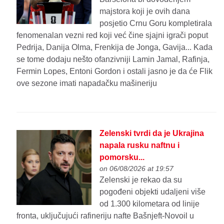
majstora koji je ovih dana
posjetio Crnu Goru kompletirala
fenomenalan vezni red koji već čine sjajni igrači poput
Pedrija, Danija Olma, Frenkija de Jonga, Gavija... Kada
se tome dodaju nešto ofanzivniji Lamin Jamal, Rafinja,
Fermin Lopes, Entoni Gordon i ostali jasno je da će Flik
ove sezone imati napadačku mašineriju
Zelenski tvrdi da je Ukrajina
napala rusku naftnu i
pomorsku...
on 06/08/2026 at 19:57
Zelenski je rekao da su
pogođeni objekti udaljeni više
od 1.300 kilometara od linije
fronta, uključujući rafineriju nafte Bašnjeft-Novoil u