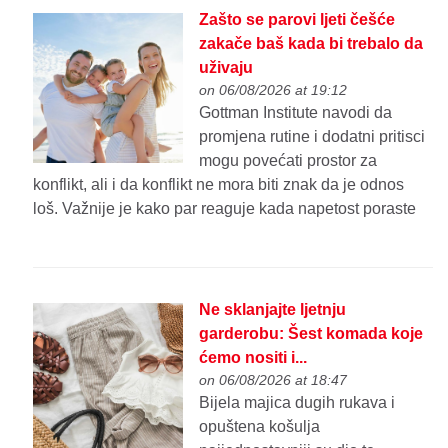
Zašto se parovi ljeti češće
zakače baš kada bi trebalo da
uživaju
on 06/08/2026 at 19:12
Gottman Institute navodi da
promjena rutine i dodatni pritisci
mogu povećati prostor za
konflikt, ali i da konflikt ne mora biti znak da je odnos
loš. Važnije je kako par reaguje kada napetost poraste
Ne sklanjajte ljetnju
garderobu: Šest komada koje
ćemo nositi i...
on 06/08/2026 at 18:47
Bijela majica dugih rukava i
opuštena košulja