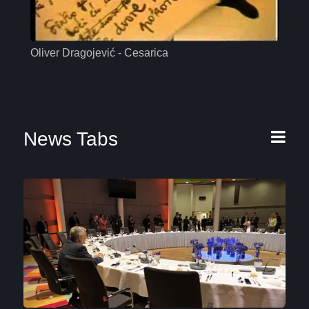
Oliver Dragojević - Cesarica
Mas
News Tabs