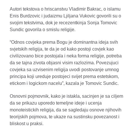
Autori tekstova o hriscanstvu Vladimir Bakrac, o islamu
Enis Burdzovic i judaizmu Ljiljana Vukovic govorili su o
svojim tekstvima, dok je recezentkinja Sonja Tomovic
Sundic govorila o smislu religije.
“Odnos covjeka prema Bogu je dominantna ideja svih
svjetskih religija, te da je od kako postoji covjek kao
civilizovano bice postojala i neka forma religije, potreba
da se tajna zivota objasni visim razlozima. Povezujuci
covjeka sa uzvisenim religija uvodi postovanje umnog
principa koji ureduje postojeci svijet prema estetskom,
etickom i logickom nacelu”, kazala je Tomovic Sundic.
Osnovni pojmovnik, kako je istakla, sacinjen je sa ciljem
da se prikazu uporedo temeljne ideje i ucenja
monoteistickih religija, da se sagledaju osnove njihovih
teorijskih pojmova, te ukaze na sustinsku povezanost i
bliskost u praksi.