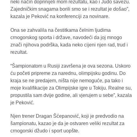
neki način doprinijeli mom rezultatu, kao i Judo savezu.
Zajedničkim snagama borili smo se i rezultat je došao”,
kazala je Peković na konferenciji za novinare.
Ona se zahvalila na čestitkama čelnim ljudima
crnogorskog sporta i države, navodeći da joj mnogo
znači njihova podrška, kada neko cijeni njen rad, trud i
rezultat.
“Šampionatom u Rusiji završena je ova sezona. Uskoro
ću početi pripreme za narednu, olimpijsku godinu. Do
kraja se ne predajem, ništa nije nemoguće, pa tako i
moje kvalifikacije za Olimpijske igre u Tokiju. Realne su,
propustila sam dvije godine, ali vjerujem u sebe”, kazala
je Peković.
Njen trener Dragan Šćepanović, koji je predvodio na
šampionatu, kazao je da je ostvaren veliki rezultat za
crnogorski džudo i sport uopšte.