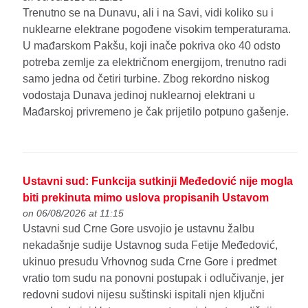
Trenutno se na Dunavu, ali i na Savi, vidi koliko su i
nuklearne elektrane pogođene visokim temperaturama.
U mađarskom Pakšu, koji inače pokriva oko 40 odsto
potreba zemlje za električnom energijom, trenutno radi
samo jedna od četiri turbine. Zbog rekordno niskog
vodostaja Dunava jedinoj nuklearnoj elektrani u
Mađarskoj privremeno je čak prijetilo potpuno gašenje.
Ustavni sud: Funkcija sutkinji Međedović nije mogla
biti prekinuta mimo uslova propisanih Ustavom
on 06/08/2026 at 11:15
Ustavni sud Crne Gore usvojio je ustavnu žalbu
nekadašnje sudije Ustavnog suda Fetije Međedović,
ukinuo presudu Vrhovnog suda Crne Gore i predmet
vratio tom sudu na ponovni postupak i odlučivanje, jer
redovni sudovi nijesu suštinski ispitali njen ključni