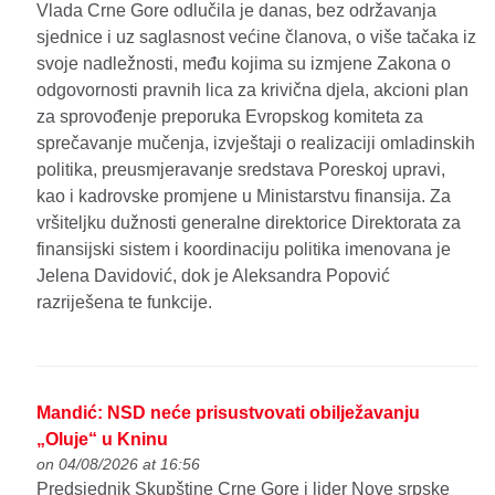
Vlada Crne Gore odlučila je danas, bez održavanja
sjednice i uz saglasnost većine članova, o više tačaka iz
svoje nadležnosti, među kojima su izmjene Zakona o
odgovornosti pravnih lica za krivična djela, akcioni plan
za sprovođenje preporuka Evropskog komiteta za
sprečavanje mučenja, izvještaji o realizaciji omladinskih
politika, preusmjeravanje sredstava Poreskoj upravi,
kao i kadrovske promjene u Ministarstvu finansija. Za
vršiteljku dužnosti generalne direktorice Direktorata za
finansijski sistem i koordinaciju politika imenovana je
Jelena Davidović, dok je Aleksandra Popović
razriješena te funkcije.
Mandić: NSD neće prisustvovati obilježavanju
„Oluje“ u Kninu
on 04/08/2026 at 16:56
Predsjednik Skupštine Crne Gore i lider Nove srpske