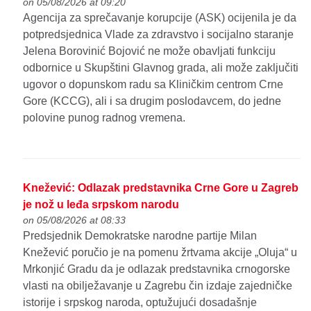
on 05/08/2026 at 09:20
Agencija za sprečavanje korupcije (ASK) ocijenila je da
potpredsjednica Vlade za zdravstvo i socijalno staranje
Jelena Borovinić Bojović ne može obavljati funkciju
odbornice u Skupštini Glavnog grada, ali može zaključiti
ugovor o dopunskom radu sa Kliničkim centrom Crne
Gore (KCCG), ali i sa drugim poslodavcem, do jedne
polovine punog radnog vremena.
Knežević: Odlazak predstavnika Crne Gore u Zagreb
je nož u leđa srpskom narodu
on 05/08/2026 at 08:33
Predsjednik Demokratske narodne partije Milan
Knežević poručio je na pomenu žrtvama akcije „Oluja“ u
Mrkonjić Gradu da je odlazak predstavnika crnogorske
vlasti na obilježavanje u Zagrebu čin izdaje zajedničke
istorije i srpskog naroda, optužujući dosadašnje