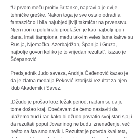
“U prvom meču proitiv Britanke, napravila je dvije
tehničke greške. Nakon toga je sve ostalo odradila
fantaszično i bila najubjedljiviji takmičar na prvenstvu.
Njen ipon u polufinalu proglašen je kao najbolji ipon
dana. Imati šampiona, među takvim velesilama kakve su
Rusija, Njemačka, Azerbajdžan, Španija i Gruza,
najbolje govori koliko je to vrijedan rezultat”, kazao je
Šćepanović.
Predsjednik Judo saveza, Andrija Čađenović kazao je
da je zlatna medalja Peković istorijski rezultat za njen
klub Akademik i Savez.
„Džudo je prošao kroz težak period, nadam se da je
tome došao kraj. Obećavam da ćemo nastaviti da
ulažemo trud i rad kako bi džudo povratio svoj stari sjaj i
da rezultati poput Jovaninog ne budu iznenađenje, već
nešto na šta smo navikli. Rezultat je potvrda kvaliteta,