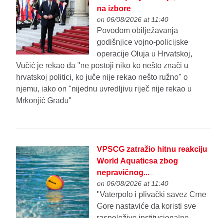
na izbore
on 06/08/2026 at 11:40
Povodom obilježavanja
godišnjice vojno-policijske
operacije Oluja u Hrvatskoj,
Vučić je rekao da "ne postoji niko ko nešto znači u
hrvatskoj politici, ko juče nije rekao nešto ružno" o
njemu, iako on "nijednu uvredljivu riječ nije rekao u
Mrkonjić Gradu"
VPSCG zatražio hitnu reakciju
World Aquaticsa zbog
nepravičnog...
on 06/08/2026 at 11:40
"Vaterpolo i plivački savez Crne
Gore nastaviće da koristi sve
raspoložive institucionalne