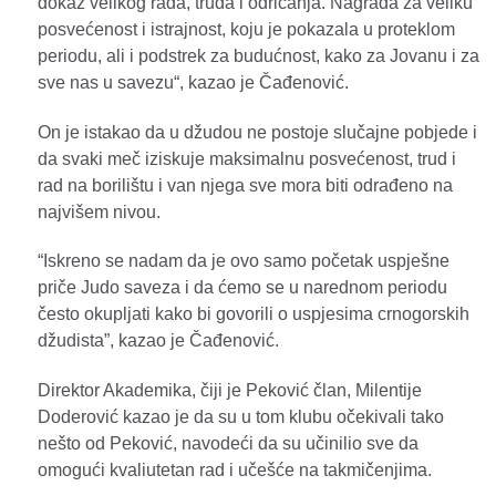
dokaz velikog rada, truda i odricanja. Nagrada za veliku
posvećenost i istrajnost, koju je pokazala u proteklom
periodu, ali i podstrek za budućnost, kako za Jovanu i za
sve nas u savezu“, kazao je Čađenović.
On je istakao da u džudou ne postoje slučajne pobjede i
da svaki meč iziskuje maksimalnu posvećenost, trud i
rad na borilištu i van njega sve mora biti odrađeno na
najvišem nivou.
“Iskreno se nadam da je ovo samo početak uspješne
priče Judo saveza i da ćemo se u narednom periodu
često okupljati kako bi govorili o uspjesima crnogorskih
džudista”, kazao je Čađenović.
Direktor Akademika, čiji je Peković član, Milentije
Doderović kazao je da su u tom klubu očekivali tako
nešto od Peković, navodeći da su učinilio sve da
omogući kvaliutetan rad i učešće na takmičenjima.