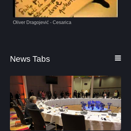
Oliver Dragojević - Cesarica
Mas
News Tabs