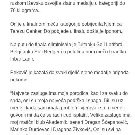
ruskom Iževsku osvojila zlatnu medalju u kategoriji do
78 kilograma.
On je u finalnom meču kategorije pobijedila Njemica
Terezu Cenker. Do pobjede u finalu došla je iponom.
Na putu do finala eliminisala je Britanku Šeli Ladford,
Belgijanku Sofi Bertger i u polufinalnom meču Izraelku
Inbar Lanir.
Peković je kazala da svaki djelić njene medalje pripada
nekome.
“Najveće zasluge ima moja porodica, kao i za svaku do
sada, oni su moja najveća podrška i snaga. Bili su uz
mene i kada sam imala problem, vjerovali su u mene i
govorili mi da će se rad i trud isplatiti. Velike zasluge ima
moj matični klub Akademik, treneri Dragan Šćepanović,
Marinko Đurđevac i Dragana Živković. Oni su svi na