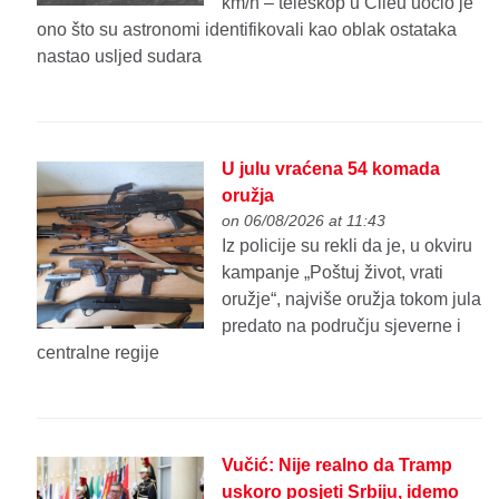
km/h – teleskop u Čileu uočio je
ono što su astronomi identifikovali kao oblak ostataka
nastao usljed sudara
U julu vraćena 54 komada
oružja
on 06/08/2026 at 11:43
Iz policije su rekli da je, u okviru
kampanje „Poštuj život, vrati
oružje“, najviše oružja tokom jula
predato na području sjeverne i
centralne regije
Vučić: Nije realno da Tramp
uskoro posjeti Srbiju, idemo