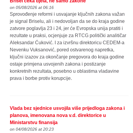
Brisel čeka djela, ne samo zakone
on 05/08/2026 at 06:16
Sprovođenje reformi i usvajanje ključnih zakona važan
je signal Briselu, ali i nedovoljan da se do kraja godine
zatvore poglavlja 23 i 24, jer će Evropska unija pratiti i
rezultate u praksi, ocjenjuje za RTCG politički analitičar
Aleksandar Ćuković. I za izvršnu direktoricu CEDEM-a
Nevenku Vuksanović, pored ostvarenog napretka,
ključni izazov za okončanje pregovora do kraja godine
ostaje primjena usvojenih zakona i postizanje
konkretnih rezultata, posebno u oblastima vladavine
prava i borbe protiv korupcije.
Vlada bez sjednice usvojila više prijedloga zakona i
planova, imenovana nova v.d. direktorice u
Ministarstvu finansija
on 04/08/2026 at 20:23