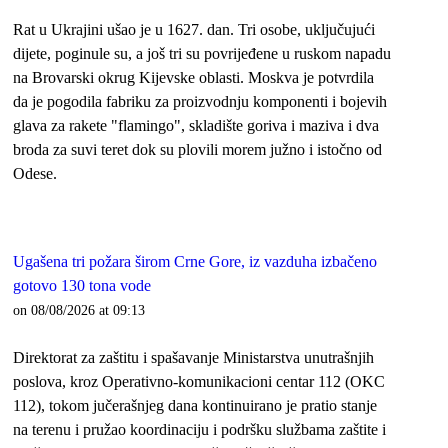
Rat u Ukrajini ušao je u 1627. dan. Tri osobe, uključujući
dijete, poginule su, a još tri su povrijeđene u ruskom napadu
na Brovarski okrug Kijevske oblasti. Moskva je potvrdila
da je pogodila fabriku za proizvodnju komponenti i bojevih
glava za rakete "flamingo", skladište goriva i maziva i dva
broda za suvi teret dok su plovili morem južno i istočno od
Odese.
Ugašena tri požara širom Crne Gore, iz vazduha izbačeno
gotovo 130 tona vode
on 08/08/2026 at 09:13
Direktorat za zaštitu i spašavanje Ministarstva unutrašnjih
poslova, kroz Operativno-komunikacioni centar 112 (OKC
112), tokom jučerašnjeg dana kontinuirano je pratio stanje
na terenu i pružao koordinaciju i podršku službama zaštite i