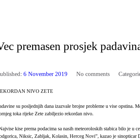
Vec premasen prosjek padavina
ublished:
6 November 2019
No comments
Categori
EKORDAN NIVO ZETE
adavine su posljednjih dana izazvale brojne probleme u vise opstina. M
ornjeg toka rijeke Zete zabiljezio rekordan nivo.
Najvise kise prema podacima sa nasih meteoroloskih stabica bilo je u c
odgorica, Niksic, Zabljak, Kolasin, Herceg Novi”, kazao je sinoptica