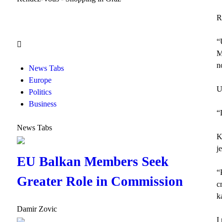
R
“
M
n
News Tabs
Europe
U
Politics
Business
“
News Tabs
K
j
EU Balkan Members Seek
“
Greater Role in Commission
c
k
Damir Zovic
I