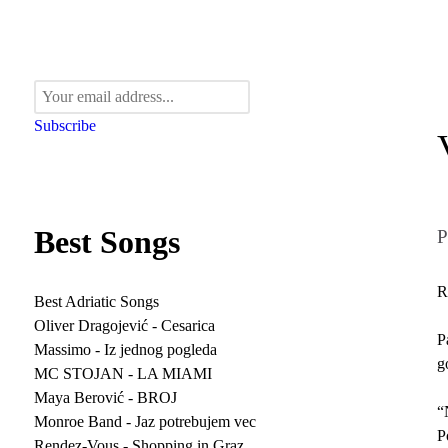
Subscribe
Best Songs
P
R
Best Adriatic Songs
Oliver Dragojević - Cesarica
P
Massimo - Iz jednog pogleda
g
MC STOJAN - LA MIAMI
Maya Berović - BROJ
“
Monroe Band - Jaz potrebujem vec
P
Rendez-Vous - Shopping in Graz