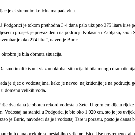
ijec je ekstremnim kolicinama padavina.
U Podgorici je tokom prethodna 3-4 dana palo ukupno 375 litara kise po 
jesecni prosjek je prevaziden i na podrucju Kolasina i Zabljaka, kao i S
ovembar je oko 274 litra”, naveo je Buric.
 oktobru je bila obrnuta situacija.
Da smo imali kisan i vlazan oktobar situacija bi bila mnogo dramaticnija 
ada je rijec o vodostajima, kako je naveo, najkriticnije je na podrucju 
e u domenu velikih voda.
Prije dva dana je oboren rekord vodostaja Zete. U gornjem dijelu rijeke
m. Vodostaj na stanici u Podgorici je bio oko 1.020 cm, sto je jos uvijek
azao je Buric, navodeci da je i vodostaj Tare u porastu, posto je dana
 narednih dana ocekuje se nestabilno vrijeme. Bice kise povremeno, ali n