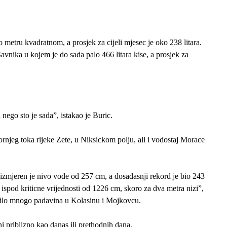
metru kvadratnom, a prosjek za cijeli mjesec je oko 238 litara.
avnika u kojem je do sada palo 466 litara kise, a prosjek za
nego sto je sada”, istakao je Buric.
gornjeg toka rijeke Zete, u Niksickom polju, ali i vodostaj Morace
 izmjeren je nivo vode od 257 cm, a dosadasnji rekord je bio 243
 ispod kriticne vrijednosti od 1226 cm, skoro za dva metra nizi”,
s bilo mnogo padavina u Kolasinu i Mojkovcu.
i priblizno kao danas ili prethodnih dana.