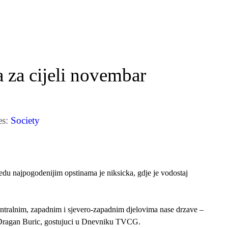
 za cijeli novembar
es:
Society
edu najpogodenijim opstinama je niksicka, gdje je vodostaj
entralnim, zapadnim i sjevero-zapadnim djelovima nase drzave –
r Dragan Buric, gostujuci u Dnevniku TVCG.