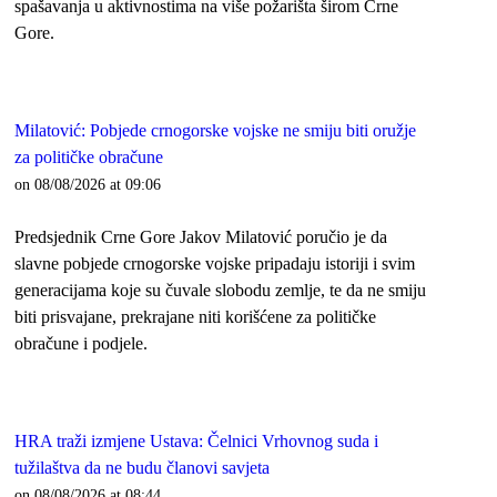
spašavanja u aktivnostima na više požarišta širom Crne
Gore.
Milatović: Pobjede crnogorske vojske ne smiju biti oružje
za političke obračune
on 08/08/2026 at 09:06
Predsjednik Crne Gore Jakov Milatović poručio je da
slavne pobjede crnogorske vojske pripadaju istoriji i svim
generacijama koje su čuvale slobodu zemlje, te da ne smiju
biti prisvajane, prekrajane niti korišćene za političke
obračune i podjele.
HRA traži izmjene Ustava: Čelnici Vrhovnog suda i
tužilaštva da ne budu članovi savjeta
on 08/08/2026 at 08:44