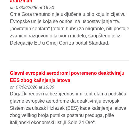
aranžman
on 07/08/2026 at 16:50
Crna Gora trenutno nije uključena u bilo koju inicijativu
Evropske unije koja se odnosi na uspostavljanje tzv.
„povratnih centara“ (return hubs) za migrante, niti postoje
zvanični razgovori o takvom modelu, saopšteno je iz
Delegacije EU u Crnoj Gori za portal Standard.
Glavni evropski aerodromi povremeno deaktiviraju
EES zbog kašnjenja letova
on 07/08/2026 at 16:36
Dugački redovi na bezbjednosnim kontrolama podstiču
glavne evropske aerodrome da deaktiviraju evropski
Sistem za ulazak i izlazak (EES) kada kašnjenja letova
zbog velikog broja putnika postanu preduga, piše
italijanski ekonomski list „Il Sole 24 Ore“.