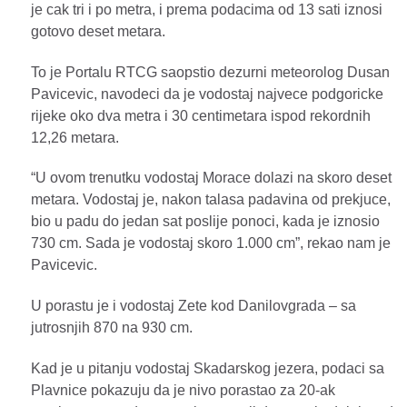
je cak tri i po metra, i prema podacima od 13 sati iznosi
gotovo deset metara.
To je Portalu RTCG saopstio dezurni meteorolog Dusan
Pavicevic, navodeci da je vodostaj najvece podgoricke
rijeke oko dva metra i 30 centimetara ispod rekordnih
12,26 metara.
“U ovom trenutku vodostaj Morace dolazi na skoro deset
metara. Vodostaj je, nakon talasa padavina od prekjuce,
bio u padu do jedan sat poslije ponoci, kada je iznosio
730 cm. Sada je vodostaj skoro 1.000 cm”, rekao nam je
Pavicevic.
U porastu je i vodostaj Zete kod Danilovgrada – sa
jutrosnjih 870 na 930 cm.
Kad je u pitanju vodostaj Skadarskog jezera, podaci sa
Plavnice pokazuju da je nivo porastao za 20-ak