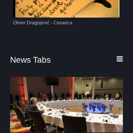
Oliver Dragojević - Cesarica
Mas
News Tabs