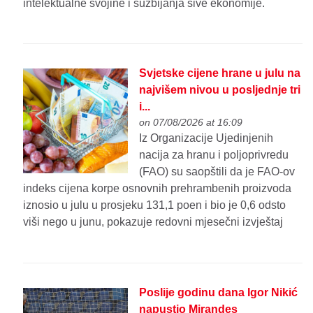
intelektualne svojine i suzbijanja sive ekonomije.
Svjetske cijene hrane u julu na
najvišem nivou u posljednje tri
i...
on 07/08/2026 at 16:09
Iz Organizacije Ujedinjenih
nacija za hranu i poljoprivredu
(FAO) su saopštili da je FAO-ov
indeks cijena korpe osnovnih prehrambenih proizvoda
iznosio u julu u prosjeku 131,1 poen i bio je 0,6 odsto
viši nego u junu, pokazuje redovni mjesečni izvještaj
Poslije godinu dana Igor Nikić
napustio Mirandes