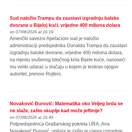
Sud naložio Trampu da zaustavi izgradnju balske
dvorane u Bijeloj kući, vrijedne 400 miliona dolara
on 07/08/2026 at 16:19
Američki savezni Apelacioni sud je naložio
administraciji predsjednika Donalda Trampa da zaustavi
izgradnju balske dvorane, vrijedne 400 miliona dolara,
na mjestu srušenog Istočnog krila Bijele kuće, nanoseći
mu veliki udarac u slučaju u kojem je testiran njegov
autoritet, prenosi Rojters.
Novaković Đurović: Matematika oko Veljeg brda se
ne slaže, zašto skuplje kad može jeftinije?
on 07/08/2026 at 15:40
Potpredsjednica Građanskog pokreta URA, Ana
Novaković Đurović, upitala je zašto je cijena izgradnje