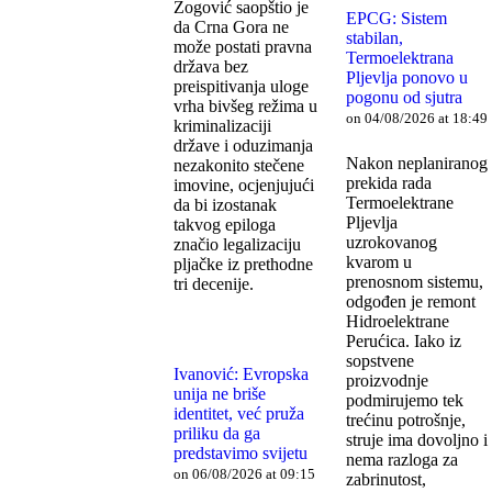
Zogović saopštio je
EPCG: Sistem
da Crna Gora ne
stabilan,
može postati pravna
Termoelektrana
država bez
Pljevlja ponovo u
preispitivanja uloge
pogonu od sjutra
vrha bivšeg režima u
on 04/08/2026 at 18:49
kriminalizaciji
države i oduzimanja
Nakon neplaniranog
nezakonito stečene
prekida rada
imovine, ocjenjujući
Termoelektrane
da bi izostanak
Pljevlja
takvog epiloga
uzrokovanog
značio legalizaciju
kvarom u
pljačke iz prethodne
prenosnom sistemu,
tri decenije.
odgođen je remont
Hidroelektrane
Perućica. Iako iz
sopstvene
Ivanović: Evropska
proizvodnje
unija ne briše
podmirujemo tek
identitet, već pruža
trećinu potrošnje,
priliku da ga
struje ima dovoljno i
predstavimo svijetu
nema razloga za
on 06/08/2026 at 09:15
zabrinutost,