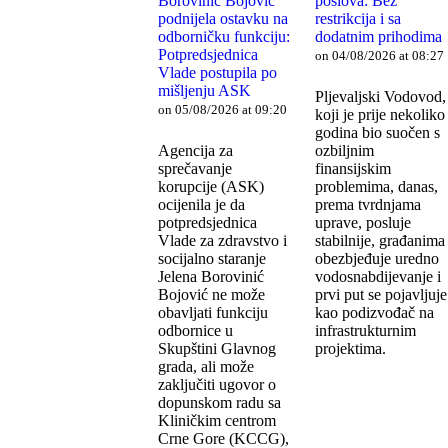
Borovinić Bojović
poslova: Bez
podnijela ostavku na
restrikcija i sa
odborničku funkciju:
dodatnim prihodima
Potpredsjednica
on 04/08/2026 at 08:27
Vlade postupila po
mišljenju ASK
Pljevaljski Vodovod,
on 05/08/2026 at 09:20
koji je prije nekoliko
godina bio suočen s
Agencija za
ozbiljnim
sprečavanje
finansijskim
korupcije (ASK)
problemima, danas,
ocijenila je da
prema tvrdnjama
potpredsjednica
uprave, posluje
Vlade za zdravstvo i
stabilnije, građanima
socijalno staranje
obezbjeđuje uredno
Jelena Borovinić
vodosnabdijevanje i
Bojović ne može
prvi put se pojavljuje
obavljati funkciju
kao podizvođač na
odbornice u
infrastrukturnim
Skupštini Glavnog
projektima.
grada, ali može
zaključiti ugovor o
dopunskom radu sa
Kliničkim centrom
Crne Gore (KCCG),