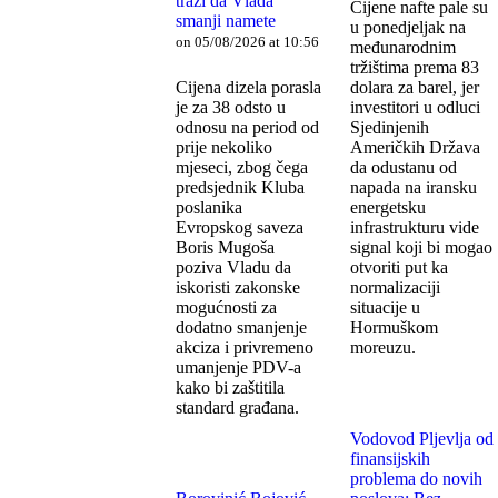
traži da Vlada
Cijene nafte pale su
smanji namete
u ponedjeljak na
on 05/08/2026 at 10:56
međunarodnim
tržištima prema 83
Cijena dizela porasla
dolara za barel, jer
je za 38 odsto u
investitori u odluci
odnosu na period od
Sjedinjenih
prije nekoliko
Američkih Država
mjeseci, zbog čega
da odustanu od
predsjednik Kluba
napada na iransku
poslanika
energetsku
Evropskog saveza
infrastrukturu vide
Boris Mugoša
signal koji bi mogao
poziva Vladu da
otvoriti put ka
iskoristi zakonske
normalizaciji
mogućnosti za
situacije u
dodatno smanjenje
Hormuškom
akciza i privremeno
moreuzu.
umanjenje PDV-a
kako bi zaštitila
standard građana.
Vodovod Pljevlja od
finansijskih
problema do novih