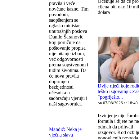
Očekuje se da će pro
pravila i veće
cijena biti oko 10 mi
novčane kazne. Tim
dolara
povodom,
saopštenjem se
oglasio ministar
unutrašnjih poslova
Danilo Šaranović
koji poručuje da
poštovanje propisa
nije pitanje izbora,
već odgovornosti
prema sopstvenom i
tuđim životima. Da
će nova pravila
doprinijeti
Dvije riječi koje rodit
bezbjednosti
teško izgovaraju: Za
učesnika u
"pogriješio...
saobraćaju vjeruju i
on 07/08/2026 at 18:40
naši sagovornici.
Izvinjenje nije čarob
formula i dijete ne m
odmah da prihvati
Mandić: Neka je
razgovor. Kod ozbiljn
vječna slava
ponovljenih povreda