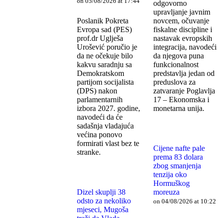
on 05/08/2026 at 17:44
odgovorno
upravljanje javnim
Poslanik Pokreta
novcem, očuvanje
Evropa sad (PES)
fiskalne discipline i
prof.dr Uglješa
nastavak evropskih
Urošević poručio je
integracija, navodeći
da ne očekuje bilo
da njegova puna
kakvu saradnju sa
funkcionalnost
Demokratskom
predstavlja jedan od
partijom socijalista
preduslova za
(DPS) nakon
zatvaranje Poglavlja
parlamentarnih
17 – Ekonomska i
izbora 2027. godine,
monetarna unija.
navodeći da će
sadašnja vladajuća
većina ponovo
formirati vlast bez te
Cijene nafte pale
stranke.
prema 83 dolara
zbog smanjenja
tenzija oko
Hormuškog
Dizel skuplji 38
moreuza
odsto za nekoliko
on 04/08/2026 at 10:22
mjeseci, Mugoša