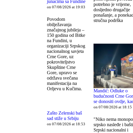
junacima sa Fundine
potrebno je vrijeme,
on 07/08/2026 at 19:03
dosljedno drugačije
ponašanje, a ponekad
Povodom
stručna podrška
obilježavanja
značajnog jubileja –
150 godina od Bitke
na Fundini, u
organizaciji Srpskog
nacionalnog savjeta
Crne Gore, uz
pokroviteljstvo
Skupštine Crne
Gore, upravo se
održava svečana
manifestacija na
Orljevu u Kučima.
Mandić: Odluke o
budućnosti Crne Gor
se donositi ovdje, kao
on 07/08/2026 at 18:15
Zašto Zelenski baš
sad stiže u Srbiju
"Niko nema monopo
on 07/08/2026 at 18:53
srpsko nasleđe i bašt
Srpski nacionalni i