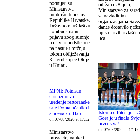
podnijeli su
održana 28. jula,
Ministarstvu
Ministarstvo za sara
unutrašnjih poslova
sa nevladinim
Republike Hrvatske,
organizacijama Save
Državnom tužilaštvu
danas dostavilo rješe
i ombudsmanu
upisu novih ovlašćen
prijavu zbog sumnje
lica
na javno podsticanje
na nasilje i mržnju
tokom obilježavanja
31. godišnjice Oluje
u Kninu.
MPNI: Potpisan
sporazum za
uređenje restoranske
sale Doma učenika i
Istorija u Piteštiju - 
studenata u Baru
Gora je u finalu Svj
on 07/08/2026 at 17:32
prvenstva!
on 07/08/2026 at 17:17
Ministarstvo
prosvjete, nauke i