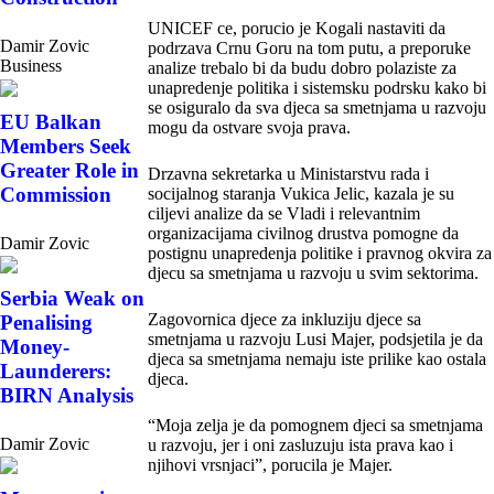
UNICEF ce, porucio je Kogali nastaviti da
Damir Zovic
podrzava Crnu Goru na tom putu, a preporuke
Business
analize trebalo bi da budu dobro polaziste za
unapredenje politika i sistemsku podrsku kako bi
se osiguralo da sva djeca sa smetnjama u razvoju
EU Balkan
mogu da ostvare svoja prava.
Members Seek
Greater Role in
Drzavna sekretarka u Ministarstvu rada i
Commission
socijalnog staranja Vukica Jelic, kazala je su
ciljevi analize da se Vladi i relevantnim
organizacijama civilnog drustva pomogne da
Damir Zovic
postignu unapredenja politike i pravnog okvira za
djecu sa smetnjama u razvoju u svim sektorima.
Serbia Weak on
Zagovornica djece za inkluziju djece sa
Penalising
smetnjama u razvoju Lusi Majer, podsjetila je da
Money-
djeca sa smetnjama nemaju iste prilike kao ostala
Launderers:
djeca.
BIRN Analysis
“Moja zelja je da pomognem djeci sa smetnjama
Damir Zovic
u razvoju, jer i oni zasluzuju ista prava kao i
njihovi vrsnjaci”, porucila je Majer.