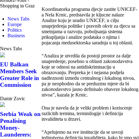
Rendez-Vous -
Shopping in Graz
Koordinatorka programa djecje zastite UNICEF-
a Nela Krnic, predstavila je kljucne nalaze
News Tabs
Analize koju je uradio UNICEF, u cilju
Europe
unaprjedenja politike i pravnih okvir za djecu sa
Politics
smetnjama u razvoju, poboljsanja sistema
Business
prikupljanja i analize podataka o njima i
pojacanja medusektorska saradnja u toj oblasti.
News Tabs
“Analiza je utvrdila da postoji prostor za dalje
unapredenje, posebno u oblasti zakonodavstva
EU Balkan
koje se odnosi na antidiskriminaciju u
Members Seek
obrazovanju. Prepreka je i nejasna podjela
Greater Role in
nadleznosti izmedu centralnog i lokalnog nivoa,
pa je neophodno da se preduzmu mjere da bi
Commission
zakonodavstvo jasno definisalo obaveze lokalnog
nivoa”, kazala je Krnic.
Damir Zovic
Ona je navela da je veliki problem i koriscenje
Serbia Weak on
razlicitih termina, terminilogije i definicija
invaliditeta u drzavi.
Penalising
Money-
“Apelujemo na sve institucije da se usvoji
Launderers:
jedinstvena definicija invaliditeta, kako bi smo svi