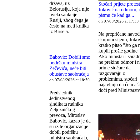
država, uz
Stočari prijete protes
Belorusiju, koja nije
Joković na odmoru, 
uvela sankcije
pismu će kad ga...
Rusiji, zbog čega je
on 07/08/2026 at 17:53
često na meti kritika
iz Brisela.
Na prepričane navod
skupom sijenu, Jokov
kratko pitao "što ga 
kupili prošle godine"
Ako ministar i saradn
Babović: Dobili smo
ne prekinu odmor i n
podršku ministra
prime stočare da
Zečevića, neće biti
razgovaraju o
obustave saobraćaja
problemima, stočari
on 07/08/2026 at 18:50
najavljuju da će maš
doći pred Ministarst
Predsjednik
Jedinstvenog
sindikata radnika
Željezničkog
prevoza, Miroslav
Babović, kazao je da
su iz te organizacije
dobili podršku
ministra saobraćaja,