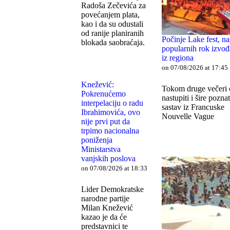
Radoša Zečevića za
povećanjem plata,
kao i da su odustali
od ranije planiranih
Počinje Lake fest, na
blokada saobraćaja.
popularnih rok izvo
iz regiona
on 07/08/2026 at 17:45
Knežević:
Tokom druge večeri 
Pokrenućemo
nastupiti i šire poznat
interpelaciju o radu
sastav iz Francuske
Ibrahimovića, ovo
Nouvelle Vague
nije prvi put da
trpimo nacionalna
poniženja
Ministarstva
vanjskih poslova
on 07/08/2026 at 18:33
Lider Demokratske
narodne partije
Milan Knežević
kazao je da će
predstavnici te