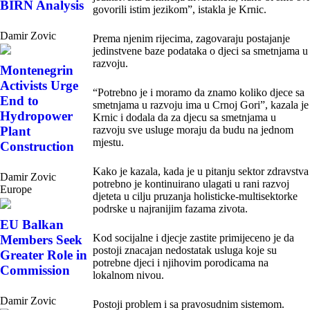
BIRN Analysis
govorili istim jezikom”, istakla je Krnic.
Damir Zovic
Prema njenim rijecima, zagovaraju postajanje
jedinstvene baze podataka o djeci sa smetnjama u
razvoju.
Montenegrin
Activists Urge
“Potrebno je i moramo da znamo koliko djece sa
End to
smetnjama u razvoju ima u Crnoj Gori”, kazala je
Hydropower
Krnic i dodala da za djecu sa smetnjama u
Plant
razvoju sve usluge moraju da budu na jednom
mjestu.
Construction
Kako je kazala, kada je u pitanju sektor zdravstva
Damir Zovic
potrebno je kontinuirano ulagati u rani razvoj
Europe
djeteta u cilju pruzanja holisticke-multisektorke
podrske u najranijim fazama zivota.
EU Balkan
Kod socijalne i djecje zastite primijeceno je da
Members Seek
postoji znacajan nedostatak usluga koje su
Greater Role in
potrebne djeci i njihovim porodicama na
Commission
lokalnom nivou.
Damir Zovic
Postoji problem i sa pravosudnim sistemom.