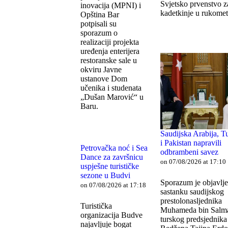
Svjetsko prvenstvo z
inovacija (MPNI) i
kadetkinje u rukome
Opština Bar
potpisali su
sporazum o
realizaciji projekta
uređenja enterijera
restoranske sale u
okviru Javne
ustanove Dom
učenika i studenata
„Dušan Marović“ u
Baru.
Saudijska Arabija, T
i Pakistan napravili
Petrovačka noć i Sea
odbrambeni savez
Dance za završnicu
on 07/08/2026 at 17:10
uspješne turističke
sezone u Budvi
Sporazum je objavlj
on 07/08/2026 at 17:18
sastanku saudijskog
prestolonasljednika
Turistička
Muhameda bin Salm
organizacija Budve
turskog predsjednika
najavljuje bogat