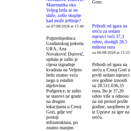
Gore.
Matematika oko
Veljeg brda se ne
slaže, zašto skuplje
kad može jeftinije?
Prihodi od igara na
on 07/08/2026 at 15:40
sreću za sedam
mjeseci veći 37,3
Potpredsjednica
odsto, dostigli 28,5
Građanskog pokreta
miliona eura
URA, Ana
on 06/08/2026 at 13:25
Novaković Đurović,
upitala je zašto je
cijena izgradnje
Prihodi od igara na
kvadrata na Veljem
sreću u Crnoj Gori u
brdu znatno veća
prvih sedam mjeseci
nego u ostalim
ove godine iznosili
dijelovima
su 28.511.036,35
Podgorice, te zašto
eura, što je 37,26
se stanovi ne grade
odsto više u odnosu
na drugim
na isti period prošle
lokacijama u Crnoj
godine, saopšteno je
Gori, gdje već
iz Uprave za igre na
postoji
sreću.
infrastruktura, po
znatno manjim