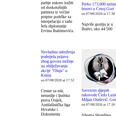
partije uskoro tražiti
Preko 173.000 turist
od doskorašnjih
boravi u Crnoj Gori
partnera iz većine
on 07/08/2026 at 17:38
potpise podrške za
interpelaciju o radu
Najviše gostiju je u
šefa diplomatije
Budvi, oko 44.500
Ervina Ibahimovića.
Nevladina udruženja
podnijela prijavu
zbog govora mržnje
na obilježavanju
akcije "Oluja" u
Kninu
on 07/08/2026 at 17:52
Savezom slijepih
Centar za mir,
rukovode Čedo Lazić
nenasilje i ljudska
Miljan Otašević, Gor
prava Osijek,
on 07/08/2026 at 17:26
Antifašistička liga
Hrvatske i
Dokumenta
Izborna Skupština