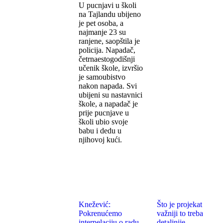
U pucnjavi u školi
na Tajlandu ubijeno
je pet osoba, a
najmanje 23 su
ranjene, saopštila je
policija. Napadač,
četrnaestogodišnji
učenik škole, izvršio
je samoubistvo
nakon napada. Svi
ubijeni su nastavnici
škole, a napadač je
prije pucnjave u
školi ubio svoje
babu i dedu u
njihovoj kući.
Knežević:
Što je projekat
Pokrenućemo
važniji to treba
interpelaciju o radu
detaljnije