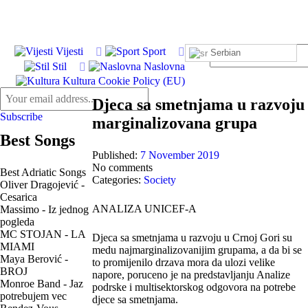
Vijesti
Sport
Serbian
Stil
Naslovna
Kultura
Cookie Policy (EU)
Djeca sa smetnjama u razvoju
Subscribe
marginalizovana grupa
Best Songs
Published:
7 November 2019
No comments
Best Adriatic Songs
Categories:
Society
Oliver Dragojević -
Cesarica
ANALIZA UNICEF-A
Massimo - Iz jednog
pogleda
MC STOJAN - LA
Djeca sa smetnjama u razvoju u Crnoj Gori su
MIAMI
medu najmarginalizovanijim grupama, a da bi se
Maya Berović -
to promijenilo drzava mora da ulozi velike
BROJ
napore, poruceno je na predstavljanju Analize
Monroe Band - Jaz
podrske i multisektorskog odgovora na potrebe
potrebujem vec
djece sa smetnjama.