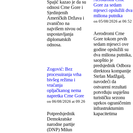
Spajić kazao je da su
Gore za sedam
odnosi Crne Gore i
mjeseci opslužili dva
Sjedinjenih
miliona putnika
Američkih Država i
on 05/08/2026 at 06:52
zvanično na
najvišem nivou od
Aerodromi Crne
uspostavljanja
Gore tokom prvih
diplomatskih
sedam mjeseci ove
odnosa.
godine opslužili su
dva miliona putnika,
saopštio je
predsjednik Odbora
Zogović: Bez
direktora kompanije
procesuiranja vrha
Stefan Madžgalj,
bivšeg režima i
navodeći da
vraćanja
ostvareni rezultati
opljačkanog nema
potvrđuju uspješnu
napretka Crne Gore
turističku sezonu
on 06/08/2026 at 09:26
uprkos ograničenim
infrastrukturnim
Potpredsjednik
kapacitetima
Demokratske
narodne partije
(DNP) Milun