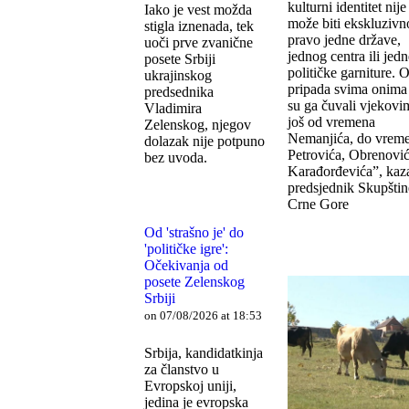
kulturni identitet nije
Iako je vest možda
može biti ekskluzivn
stigla iznenada, tek
pravo jedne države,
uoči prve zvanične
jednog centra ili jed
posete Srbiji
političke garniture. 
ukrajinskog
pripada svima onima 
predsednika
su ga čuvali vjekovi
Vladimira
još od vremena
Zelenskog, njegov
Nemanjića, do vrem
dolazak nije potpuno
Petrovića, Obrenović
bez uvoda.
Karađorđevića”, kaz
predsjednik Skupštin
Crne Gore
Od 'strašno je' do
'političke igre':
Očekivanja od
posete Zelenskog
Srbiji
on 07/08/2026 at 18:53
Srbija, kandidatkinja
za članstvo u
Evropskoj uniji,
jedina je evropska