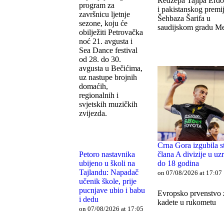
Redžepa Tajipa Erd
program za
i pakistanskog premi
završnicu ljetnje
Šehbaza Šarifa u
sezone, koju će
saudijskom gradu M
obilježiti Petrovačka
noć 21. avgusta i
Sea Dance festival
od 28. do 30.
avgusta u Bečićima,
uz nastupe brojnih
domaćih,
regionalnih i
svjetskih muzičkih
zvijezda.
Crna Gora izgubila s
člana A divizije u uz
Petoro nastavnika
do 18 godina
ubijeno u školi na
Tajlandu: Napadač
on 07/08/2026 at 17:07
učenik škole, prije
pucnjave ubio i babu
Evropsko prvenstvo 
i dedu
kadete u rukometu
on 07/08/2026 at 17:05