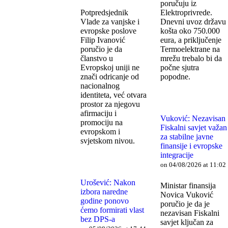
poručuju iz
Potpredsjednik
Elektroprivrede.
Vlade za vanjske i
Dnevni uvoz državu
evropske poslove
košta oko 750.000
Filip Ivanović
eura, a priključenje
poručio je da
Termoelektrane na
članstvo u
mrežu trebalo bi da
Evropskoj uniji ne
počne sjutra
znači odricanje od
popodne.
nacionalnog
identiteta, već otvara
prostor za njegovu
afirmaciju i
Vuković: Nezavisan
promociju na
Fiskalni savjet važan
evropskom i
za stabilne javne
svjetskom nivou.
finansije i evropske
integracije
on 04/08/2026 at 11:02
Urošević: Nakon
Ministar finansija
izbora naredne
Novica Vuković
godine ponovo
poručio je da je
ćemo formirati vlast
nezavisan Fiskalni
bez DPS-a
savjet ključan za