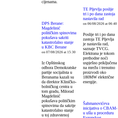
cijenama.
TE Pljevlja poslije
tri i po dana zastoja
nastavila rad
DPS Berane:
on 06/08/2026 at 06:40
Magdelinić
političkim spinovima
Poslije tri i po dana
pokušava sakriti
zastoja TE Pljevlja
katastrofalno stanje
je nastavila rad,
u KBC Berane
saznaje TVCG.
on 07/08/2026 at 15:30
Elektrana je tokom
prethodne noći
Iz Opštinskog
uspješno priključena
odbora Demokratske
na mrežu i trenutno
partije socijalista u
proizvodi oko
Beranama kazali su
180MW električne
da direktor Kliničko-
energije.
bolničkog centra u
tom gradu, Milorad
Magdelinić
pokušava političkim
Šahmanovićeva
spinovima da sakrije
inicijativa o CBAM-
katastrofalno stanje
u ušla u proceduru
u toj zdravstenoj
Evropskog