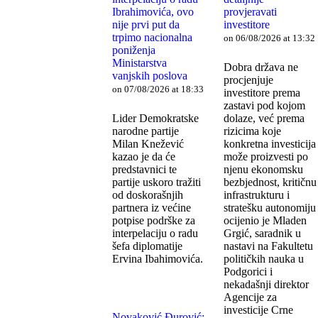
Ibrahimovića, ovo
provjeravati
nije prvi put da
investitore
trpimo nacionalna
on 06/08/2026 at 13:32
poniženja
Ministarstva
Dobra država ne
vanjskih poslova
procjenjuje
on 07/08/2026 at 18:33
investitore prema
zastavi pod kojom
Lider Demokratske
dolaze, već prema
narodne partije
rizicima koje
Milan Knežević
konkretna investicija
kazao je da će
može proizvesti po
predstavnici te
njenu ekonomsku
partije uskoro tražiti
bezbjednost, kritičnu
od doskorašnjih
infrastrukturu i
partnera iz većine
stratešku autonomiju
potpise podrške za
ocijenio je Mladen
interpelaciju o radu
Grgić, saradnik u
šefa diplomatije
nastavi na Fakultetu
Ervina Ibahimovića.
političkih nauka u
Podgorici i
nekadašnji direktor
Agencije za
investicije Crne
Novaković Đurović: