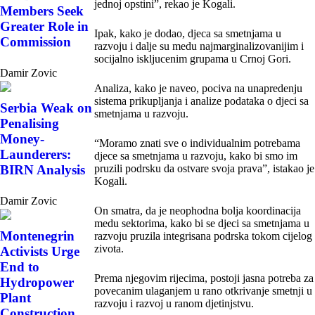
jednoj opstini”, rekao je Kogali.
Members Seek
Greater Role in
Ipak, kako je dodao, djeca sa smetnjama u
Commission
razvoju i dalje su medu najmarginalizovanijim i
socijalno iskljucenim grupama u Crnoj Gori.
Damir Zovic
Analiza, kako je naveo, pociva na unapredenju
sistema prikupljanja i analize podataka o djeci sa
Serbia Weak on
smetnjama u razvoju.
Penalising
Money-
“Moramo znati sve o individualnim potrebama
Launderers:
djece sa smetnjama u razvoju, kako bi smo im
BIRN Analysis
pruzili podrsku da ostvare svoja prava”, istakao je
Kogali.
Damir Zovic
On smatra, da je neophodna bolja koordinacija
medu sektorima, kako bi se djeci sa smetnjama u
Montenegrin
razvoju pruzila integrisana podrska tokom cijelog
zivota.
Activists Urge
End to
Prema njegovim rijecima, postoji jasna potreba za
Hydropower
povecanim ulaganjem u rano otkrivanje smetnji u
Plant
razvoju i razvoj u ranom djetinjstvu.
Construction