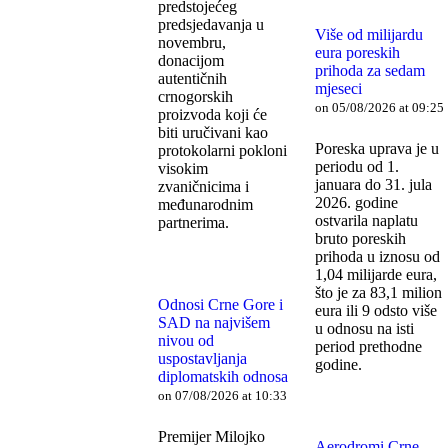
predstojećeg
predsjedavanja u
Više od milijardu
novembru,
eura poreskih
donacijom
prihoda za sedam
autentičnih
mjeseci
crnogorskih
on 05/08/2026 at 09:25
proizvoda koji će
biti uručivani kao
Poreska uprava je u
protokolarni pokloni
periodu od 1.
visokim
januara do 31. jula
zvaničnicima i
2026. godine
međunarodnim
ostvarila naplatu
partnerima.
bruto poreskih
prihoda u iznosu od
1,04 milijarde eura,
što je za 83,1 milion
Odnosi Crne Gore i
eura ili 9 odsto više
SAD na najvišem
u odnosu na isti
nivou od
period prethodne
uspostavljanja
godine.
diplomatskih odnosa
on 07/08/2026 at 10:33
Premijer Milojko
Aerodromi Crne