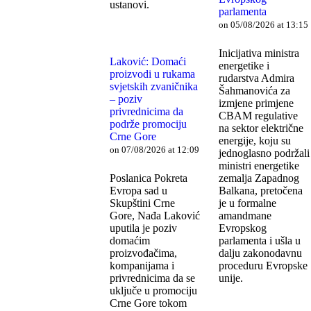
ustanovi.
parlamenta
on 05/08/2026 at 13:15
Inicijativa ministra
Laković: Domaći
energetike i
proizvodi u rukama
rudarstva Admira
svjetskih zvaničnika
Šahmanovića za
– poziv
izmjene primjene
privrednicima da
CBAM regulative
podrže promociju
na sektor električne
Crne Gore
energije, koju su
on 07/08/2026 at 12:09
jednoglasno podržali
ministri energetike
Poslanica Pokreta
zemalja Zapadnog
Evropa sad u
Balkana, pretočena
Skupštini Crne
je u formalne
Gore, Nađa Laković
amandmane
uputila je poziv
Evropskog
domaćim
parlamenta i ušla u
proizvođačima,
dalju zakonodavnu
kompanijama i
proceduru Evropske
privrednicima da se
unije.
uključe u promociju
Crne Gore tokom