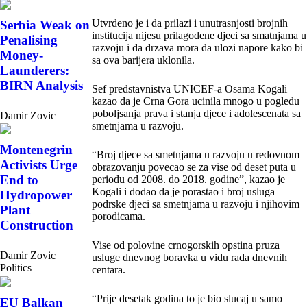
Utvrdeno je i da prilazi i unutrasnjosti brojnih
Serbia Weak on
institucija nijesu prilagodene djeci sa smatnjama u
Penalising
razvoju i da drzava mora da ulozi napore kako bi
Money-
sa ova barijera uklonila.
Launderers:
BIRN Analysis
Sef predstavnistva UNICEF-a Osama Kogali
kazao da je Crna Gora ucinila mnogo u pogledu
poboljsanja prava i stanja djece i adolescenata sa
Damir Zovic
smetnjama u razvoju.
Montenegrin
“Broj djece sa smetnjama u razvoju u redovnom
Activists Urge
obrazovanju povecao se za vise od deset puta u
End to
periodu od 2008. do 2018. godine”, kazao je
Kogali i dodao da je porastao i broj usluga
Hydropower
podrske djeci sa smetnjama u razvoju i njihovim
Plant
porodicama.
Construction
Vise od polovine crnogorskih opstina pruza
Damir Zovic
usluge dnevnog boravka u vidu rada dnevnih
Politics
centara.
“Prije desetak godina to je bio slucaj u samo
EU Balkan