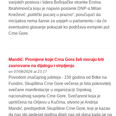
vanjskih poslova i lidera Bošnjačke stranke Ervina
Ibrahimovića koju je najavio poslanik DNP-a Milan
Knežević „politički pucanj u prazno“, poručujući da
inicijativa nema šanse za uspjeh u parlamentu i da će
eventualno glasanje pokazati ko podržava evropski put
Crne Gore.
Mandić: Promjene koje Crna Gora želi moraju biti
zasnovane na dijalogu i strpljenju
on 07/08/2026 at 23:17
Povodom značajnog jubileja - 150 godina od Bitke na
Fundini, Skupština Crne Gore večeras je bila pokrovitelj
svečane manifestacije u organizaciji Srpskog
nacionalnog savjeta Crne Gore. Svečanost koja je
upriličena na Orljevu u Kučima, otvorio je Andrija
Mandić, predsjednik Skupštine Crne Gore, koji je kazao
da nas sto pedeset godina dijeli nas od dana kada se na