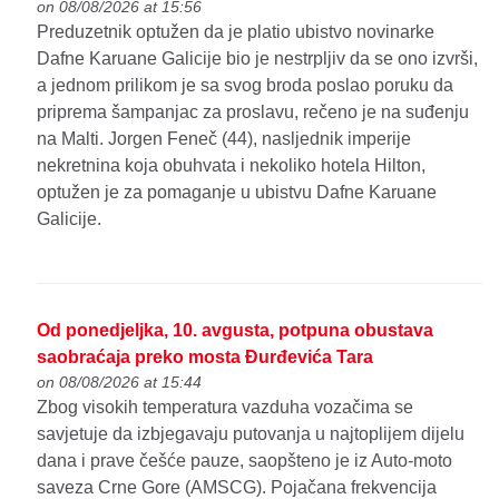
on 08/08/2026 at 15:56
Preduzetnik optužen da je platio ubistvo novinarke
Dafne Karuane Galicije bio je nestrpljiv da se ono izvrši,
a jednom prilikom je sa svog broda poslao poruku da
priprema šampanjac za proslavu, rečeno je na suđenju
na Malti. Jorgen Feneč (44), nasljednik imperije
nekretnina koja obuhvata i nekoliko hotela Hilton,
optužen je za pomaganje u ubistvu Dafne Karuane
Galicije.
Od ponedjeljka, 10. avgusta, potpuna obustava
saobraćaja preko mosta Đurđevića Tara
on 08/08/2026 at 15:44
Zbog visokih temperatura vazduha vozačima se
savjetuje da izbjegavaju putovanja u najtoplijem dijelu
dana i prave češće pauze, saopšteno je iz Auto-moto
saveza Crne Gore (AMSCG). Pojačana frekvencija