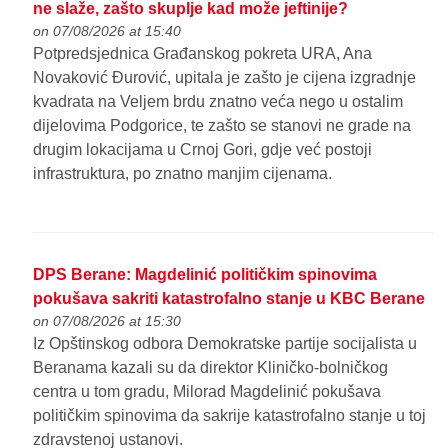
ne slaže, zašto skuplje kad može jeftinije?
on 07/08/2026 at 15:40
Potpredsjednica Građanskog pokreta URA, Ana
Novaković Đurović, upitala je zašto je cijena izgradnje
kvadrata na Veljem brdu znatno veća nego u ostalim
dijelovima Podgorice, te zašto se stanovi ne grade na
drugim lokacijama u Crnoj Gori, gdje već postoji
infrastruktura, po znatno manjim cijenama.
DPS Berane: Magdelinić političkim spinovima
pokušava sakriti katastrofalno stanje u KBC Berane
on 07/08/2026 at 15:30
Iz Opštinskog odbora Demokratske partije socijalista u
Beranama kazali su da direktor Kliničko-bolničkog
centra u tom gradu, Milorad Magdelinić pokušava
političkim spinovima da sakrije katastrofalno stanje u toj
zdravstenoj ustanovi.