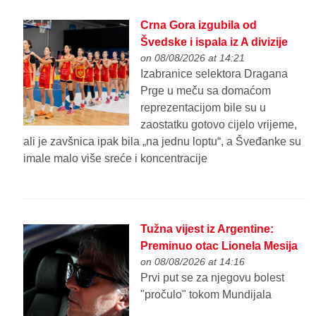
Crna Gora izgubila od
Švedske i ispala iz A divizije
on 08/08/2026 at 14:21
Izabranice selektora Dragana
Prge u meču sa domaćom
reprezentacijom bile su u
zaostatku gotovo cijelo vrijeme,
ali je zavšnica ipak bila „na jednu loptu“, a Šveđanke su
imale malo više sreće i koncentracije
Tužna vijest iz Argentine:
Preminuo otac Lionela Mesija
on 08/08/2026 at 14:16
Prvi put se za njegovu bolest
"pročulo" tokom Mundijala