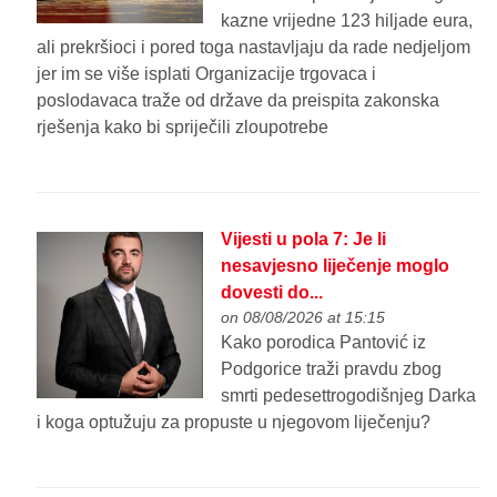
kazne vrijedne 123 hiljade eura,
ali prekršioci i pored toga nastavljaju da rade nedjeljom
jer im se više isplati Organizacije trgovaca i
poslodavaca traže od države da preispita zakonska
rješenja kako bi spriječili zloupotrebe
Vijesti u pola 7: Je li
nesavjesno liječenje moglo
dovesti do...
on 08/08/2026 at 15:15
Kako porodica Pantović iz
Podgorice traži pravdu zbog
smrti pedesettrogodišnjeg Darka
i koga optužuju za propuste u njegovom liječenju?