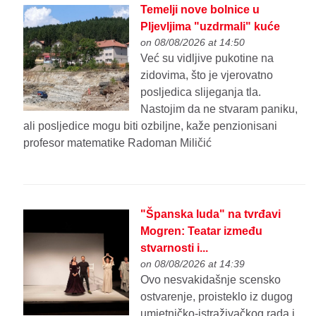
Temelji nove bolnice u
Pljevljima "uzdrmali" kuće
on 08/08/2026 at 14:50
Već su vidljive pukotine na
zidovima, što je vjerovatno
posljedica slijeganja tla.
Nastojim da ne stvaram paniku,
ali posljedice mogu biti ozbiljne, kaže penzionisani
profesor matematike Radoman Miličić
"Španska luda" na tvrđavi
Mogren: Teatar između
stvarnosti i...
on 08/08/2026 at 14:39
Ovo nesvakidašnje scensko
ostvarenje, proisteklo iz dugog
umjetničko-istraživačkog rada i