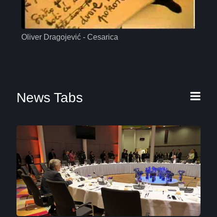
Oliver Dragojević - Cesarica
Mas
News Tabs