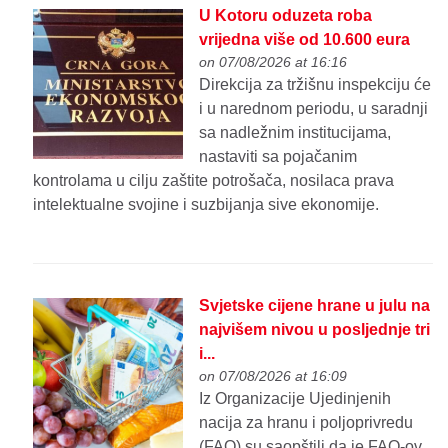
U Kotoru oduzeta roba
vrijedna više od 10.600 eura
on 07/08/2026 at 16:16
Direkcija za tržišnu inspekciju će
i u narednom periodu, u saradnji
sa nadležnim institucijama,
nastaviti sa pojačanim
kontrolama u cilju zaštite potrošača, nosilaca prava
intelektualne svojine i suzbijanja sive ekonomije.
Svjetske cijene hrane u julu na
najvišem nivou u posljednje tri
i...
on 07/08/2026 at 16:09
Iz Organizacije Ujedinjenih
nacija za hranu i poljoprivredu
(FAO) su saopštili da je FAO-ov