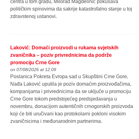
centra u tom gradu, Milorad Magdelinić pokušava
političkim spinovima da sakrije katastrofalno stanje u toj
zdravstenoj ustanovi.
Laković: Domaći proizvodi u rukama svjetskih
zvaničnika – poziv privrednicima da podrže
promociju Crne Gore
on 07/08/2026 at 12:09
Poslanica Pokreta Evropa sad u Skupštini Crne Gore,
Nađa Laković uputila je poziv domaćim proizvođačima,
kompanijama i privrednicima da se uključe u promociju
Crne Gore tokom predstojećeg predsjedavanja u
novembru, donacijom autentičnih crnogorskih proizvoda
koji će biti uručivani kao protokolarni pokloni visokim
zvaničnicima i međunarodnim partnerima.