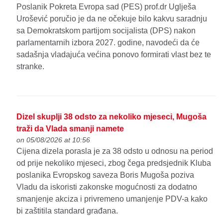
Poslanik Pokreta Evropa sad (PES) prof.dr Uglješa
Urošević poručio je da ne očekuje bilo kakvu saradnju
sa Demokratskom partijom socijalista (DPS) nakon
parlamentarnih izbora 2027. godine, navodeći da će
sadašnja vladajuća većina ponovo formirati vlast bez te
stranke.
Dizel skuplji 38 odsto za nekoliko mjeseci, Mugoša
traži da Vlada smanji namete
on 05/08/2026 at 10:56
Cijena dizela porasla je za 38 odsto u odnosu na period
od prije nekoliko mjeseci, zbog čega predsjednik Kluba
poslanika Evropskog saveza Boris Mugoša poziva
Vladu da iskoristi zakonske mogućnosti za dodatno
smanjenje akciza i privremeno umanjenje PDV-a kako
bi zaštitila standard građana.