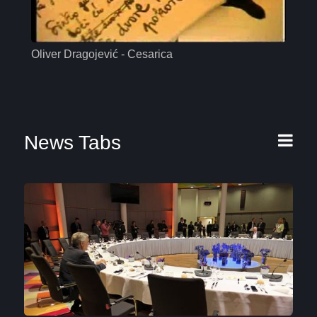
Oliver Dragojević - Cesarica
Mas
News Tabs