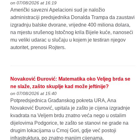
on 07/08/2026 at 16:19
Američki savezni Apelacioni sud je naložio
administraciji predsjednika Donalda Trampa da zaustavi
izgradnju balske dvorane, vrijedne 400 miliona dolara,
na mjestu srušenog Istočnog krila Bijele kuće, nanoseći
mu veliki udarac u slučaju u kojem je testiran njegov
autoritet, prenosi Rojters.
Novaković Đurović: Matematika oko Veljeg brda se
ne slaže, zašto skuplje kad može jeftinije?
on 07/08/2026 at 15:40
Potpredsjednica Građanskog pokreta URA, Ana
Novaković Đurović, upitala je zašto je cijena izgradnje
kvadrata na Veljem brdu znatno veća nego u ostalim
dijelovima Podgorice, te zašto se stanovi ne grade na
drugim lokacijama u Crnoj Gori, gdje već postoji
infrastruktura, po znatno manjim cijenama.