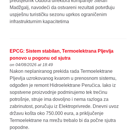
predsjednik Odbora direktora kompanije Stefan
Madžgalj, navodeći da ostvareni rezultati potvrđuju
uspješnu turističku sezonu uprkos ograničenim
infrastrukturnim kapacitetima
EPCG: Sistem stabilan, Termoelektrana Pljevlja
ponovo u pogonu od sjutra
on 04/08/2026 at 18:49
Nakon neplaniranog prekida rada Termoelektrane
Pljevlja uzrokovanog kvarom u prenosnom sistemu,
odgođen je remont Hidroelektrane Perućica. Iako iz
sopstvene proizvodnje podmirujemo tek trećinu
potrošnje, struje ima dovoljno i nema razloga za
zabrinutost, poručuju iz Elektroprivrede. Dnevni uvoz
državu košta oko 750.000 eura, a priključenje
Termoelektrane na mrežu trebalo bi da počne sjutra
popodne.