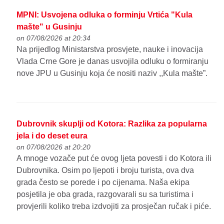
MPNI: Usvojena odluka o forminju Vrtića "Kula
mašte" u Gusinju
on 07/08/2026 at 20:34
Na prijedlog Ministarstva prosvjete, nauke i inovacija
Vlada Crne Gore je danas usvojila odluku o formiranju
nove JPU u Gusinju koja će nositi naziv ,,Kula mašte”.
Dubrovnik skuplji od Kotora: Razlika za popularna
jela i do deset eura
on 07/08/2026 at 20:20
A mnoge vozače put će ovog ljeta povesti i do Kotora ili
Dubrovnika. Osim po ljepoti i broju turista, ova dva
grada često se porede i po cijenama. Naša ekipa
posjetila je oba grada, razgovarali su sa turistima i
provjerili koliko treba izdvojiti za prosječan ručak i piće.