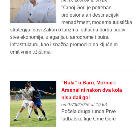
on 07/08/2026 at 20:03
"Crnoj Gori je potreban
profesionalan destinacijski
menadžment, moderna turistička
strategija, novi Zakon o turizmu, odlučna borba protiv
sive ekonomije, ulaganja u aerodrome i putnu
infrastrukturu, kao i snažna promocija na ključnim
emitivnim tržištima
"Nula" u Baru, Mornar i
Arsenal ni nakon dva kola
nisu dali gol
on 07/08/2026 at 19:53
Počela druga runda Prve
fudbalske lige Crne Gore