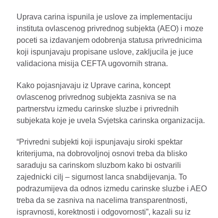
Uprava carina ispunila je uslove za implementaciju
instituta ovlascenog privrednog subjekta (AEO) i moze
poceti sa izdavanjem odobrenja statusa privrednicima
koji ispunjavaju propisane uslove, zakljucila je juce
validaciona misija CEFTA ugovornih strana.
Kako pojasnjavaju iz Uprave carina, koncept
ovlascenog privrednog subjekta zasniva se na
partnerstvu izmedu carinske sluzbe i privrednih
subjekata koje je uvela Svjetska carinska organizacija.
“Privredni subjekti koji ispunjavaju siroki spektar
kriterijuma, na dobrovoljnoj osnovi treba da blisko
saraduju sa carinskom sluzbom kako bi ostvarili
zajednicki cilj – sigurnost lanca snabdijevanja. To
podrazumijeva da odnos izmedu carinske sluzbe i AEO
treba da se zasniva na nacelima transparentnosti,
ispravnosti, korektnosti i odgovornosti”, kazali su iz