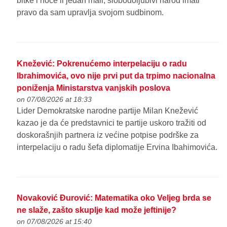
bitke i hoće li jedan mali, slobodoljubivi narod imati
pravo da sam upravlja svojom sudbinom.
Knežević: Pokrenućemo interpelaciju o radu
Ibrahimovića, ovo nije prvi put da trpimo nacionalna
poniženja Ministarstva vanjskih poslova
on 07/08/2026 at 18:33
Lider Demokratske narodne partije Milan Knežević
kazao je da će predstavnici te partije uskoro tražiti od
doskorašnjih partnera iz većine potpise podrške za
interpelaciju o radu šefa diplomatije Ervina Ibahimovića.
Novaković Đurović: Matematika oko Veljeg brda se
ne slaže, zašto skuplje kad može jeftinije?
on 07/08/2026 at 15:40