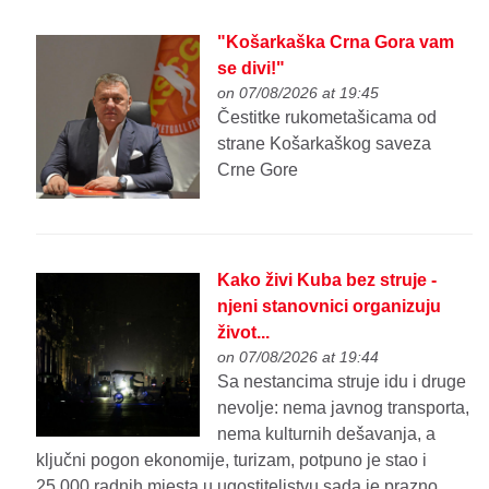
"Košarkaška Crna Gora vam
se divi!"
on 07/08/2026 at 19:45
Čestitke rukometašicama od
strane Košarkaškog saveza
Crne Gore
Kako živi Kuba bez struje -
njeni stanovnici organizuju
život...
on 07/08/2026 at 19:44
Sa nestancima struje idu i druge
nevolje: nema javnog transporta,
nema kulturnih dešavanja, a
ključni pogon ekonomije, turizam, potpuno je stao i
25.000 radnih mjesta u ugostiteljstvu sada je prazno