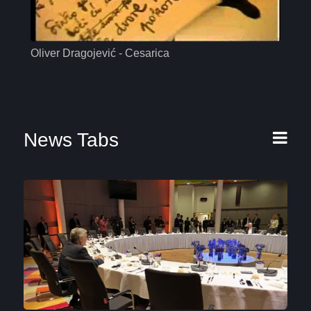
Oliver Dragojević - Cesarica
Mas
News Tabs