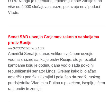
U DR Kongu je u trenutnoj epidemiji ebole zabilježeno
više od 4.000 slučajeva zaraze, pokazuju novi podaci
Vlade.
Senat SAD usvojio Grejemov zakon o sankcijama
protiv Rusije
on 07/08/2026 at 21:23
Američki Senat je danas velikom većinom usvojio
veoma snažne sankcije protiv Rusije, što je rezultat
kampanje koju je godinu dana vodio sada pokojni
republikanski senator Lindzi Grejem kako bi ojačao
američku podršku Ukrajini i pokušao da zadrži ruskog
predsjednika Vladimira Putina u puzećem, iscrpljujućem
ratu protiv te zemlje.