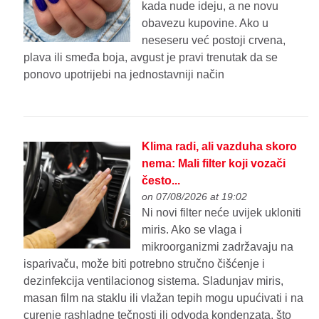
kada nude ideju, a ne novu
obavezu kupovine. Ako u
neseseru već postoji crvena,
plava ili smeđa boja, avgust je pravi trenutak da se
ponovo upotrijebi na jednostavniji način
Klima radi, ali vazduha skoro
nema: Mali filter koji vozači
često...
on 07/08/2026 at 19:02
Ni novi filter neće uvijek ukloniti
miris. Ako se vlaga i
mikroorganizmi zadržavaju na
isparivaču, može biti potrebno stručno čišćenje i
dezinfekcija ventilacionog sistema. Sladunjav miris,
masan film na staklu ili vlažan tepih mogu upućivati i na
curenje rashladne tečnosti ili odvoda kondenzata, što