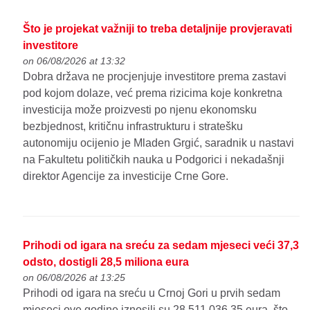
Što je projekat važniji to treba detaljnije provjeravati
investitore
on 06/08/2026 at 13:32
Dobra država ne procjenjuje investitore prema zastavi
pod kojom dolaze, već prema rizicima koje konkretna
investicija može proizvesti po njenu ekonomsku
bezbjednost, kritičnu infrastrukturu i stratešku
autonomiju ocijenio je Mladen Grgić, saradnik u nastavi
na Fakultetu političkih nauka u Podgorici i nekadašnji
direktor Agencije za investicije Crne Gore.
Prihodi od igara na sreću za sedam mjeseci veći 37,3
odsto, dostigli 28,5 miliona eura
on 06/08/2026 at 13:25
Prihodi od igara na sreću u Crnoj Gori u prvih sedam
mjeseci ove godine iznosili su 28.511.036,35 eura, što