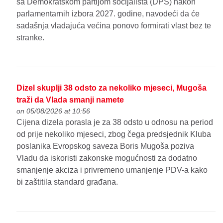
sa Demokratskom partijom socijalista (DPS) nakon
parlamentarnih izbora 2027. godine, navodeći da će
sadašnja vladajuća većina ponovo formirati vlast bez te
stranke.
Dizel skuplji 38 odsto za nekoliko mjeseci, Mugoša
traži da Vlada smanji namete
on 05/08/2026 at 10:56
Cijena dizela porasla je za 38 odsto u odnosu na period
od prije nekoliko mjeseci, zbog čega predsjednik Kluba
poslanika Evropskog saveza Boris Mugoša poziva
Vladu da iskoristi zakonske mogućnosti za dodatno
smanjenje akciza i privremeno umanjenje PDV-a kako
bi zaštitila standard građana.