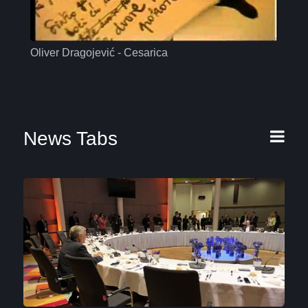
Oliver Dragojević - Cesarica
Mas
News Tabs