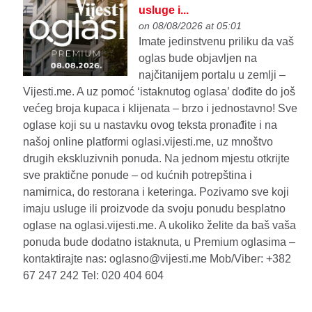
usluge i...
on 08/08/2026 at 05:01
Imate jedinstvenu priliku da vaš
oglas bude objavljen na
najčitanijem portalu u zemlji –
Vijesti.me. A uz pomoć ‘istaknutog oglasa’ dođite do još
većeg broja kupaca i klijenata – brzo i jednostavno! Sve
oglase koji su u nastavku ovog teksta pronađite i na
našoj online platformi oglasi.vijesti.me, uz mnoštvo
drugih ekskluzivnih ponuda. Na jednom mjestu otkrijte
sve praktične ponude – od kućnih potrepština i
namirnica, do restorana i keteringa. Pozivamo sve koji
imaju usluge ili proizvode da svoju ponudu besplatno
oglase na oglasi.vijesti.me. A ukoliko želite da baš vaša
ponuda bude dodatno istaknuta, u Premium oglasima –
kontaktirajte nas: oglasno@vijesti.me Mob/Viber: +382
67 247 242 Tel: 020 404 604