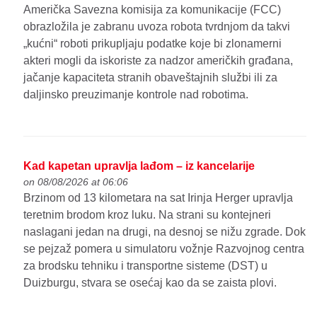
Američka Savezna komisija za komunikacije (FCC)
obrazložila je zabranu uvoza robota tvrdnjom da takvi
„kućni“ roboti prikupljaju podatke koje bi zlonamerni
akteri mogli da iskoriste za nadzor američkih građana,
jačanje kapaciteta stranih obaveštajnih službi ili za
daljinsko preuzimanje kontrole nad robotima.
Kad kapetan upravlja lađom – iz kancelarije
on 08/08/2026 at 06:06
Brzinom od 13 kilometara na sat Irinja Herger upravlja
teretnim brodom kroz luku. Na strani su kontejneri
naslagani jedan na drugi, na desnoj se nižu zgrade. Dok
se pejzaž pomera u simulatoru vožnje Razvojnog centra
za brodsku tehniku i transportne sisteme (DST) u
Duizburgu, stvara se osećaj kao da se zaista plovi.