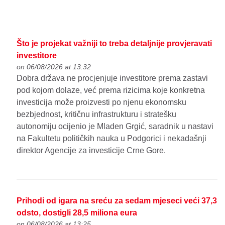
Što je projekat važniji to treba detaljnije provjeravati
investitore
on 06/08/2026 at 13:32
Dobra država ne procjenjuje investitore prema zastavi
pod kojom dolaze, već prema rizicima koje konkretna
investicija može proizvesti po njenu ekonomsku
bezbjednost, kritičnu infrastrukturu i stratešku
autonomiju ocijenio je Mladen Grgić, saradnik u nastavi
na Fakultetu političkih nauka u Podgorici i nekadašnji
direktor Agencije za investicije Crne Gore.
Prihodi od igara na sreću za sedam mjeseci veći 37,3
odsto, dostigli 28,5 miliona eura
on 06/08/2026 at 13:25