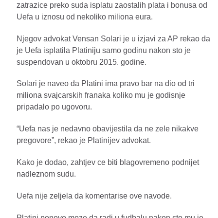
zatrazice preko suda isplatu zaostalih plata i bonusa od
Uefa u iznosu od nekoliko miliona eura.
Njegov advokat Vensan Solari je u izjavi za AP rekao da
je Uefa isplatila Platiniju samo godinu nakon sto je
suspendovan u oktobru 2015. godine.
Solari je naveo da Platini ima pravo bar na dio od tri
miliona svajcarskih franaka koliko mu je godisnje
pripadalo po ugovoru.
“Uefa nas je nedavno obavijestila da ne zele nikakve
pregovore”, rekao je Platinijev advokat.
Kako je dodao, zahtjev ce biti blagovremeno podnijet
nadleznom sudu.
Uefa nije zeljela da komentarise ove navode.
Platini ponovo moze da radi u fudbalu nakon sto mu je