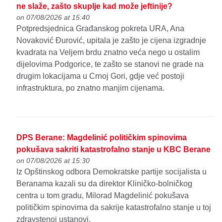
ne slaže, zašto skuplje kad može jeftinije?
on 07/08/2026 at 15:40
Potpredsjednica Građanskog pokreta URA, Ana
Novaković Đurović, upitala je zašto je cijena izgradnje
kvadrata na Veljem brdu znatno veća nego u ostalim
dijelovima Podgorice, te zašto se stanovi ne grade na
drugim lokacijama u Crnoj Gori, gdje već postoji
infrastruktura, po znatno manjim cijenama.
DPS Berane: Magdelinić političkim spinovima
pokušava sakriti katastrofalno stanje u KBC Berane
on 07/08/2026 at 15:30
Iz Opštinskog odbora Demokratske partije socijalista u
Beranama kazali su da direktor Kliničko-bolničkog
centra u tom gradu, Milorad Magdelinić pokušava
političkim spinovima da sakrije katastrofalno stanje u toj
zdravstenoj ustanovi.