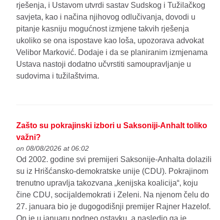
rješenja, i Ustavom utvrdi sastav Sudskog i Tužilačkog
savjeta, kao i načina njihovog odlučivanja, dovodi u
pitanje kasniju mogućnost izmjene takvih rješenja
ukoliko se ona ispostave kao loša, upozorava advokat
Velibor Marković. Dodaje i da se planiranim izmjenama
Ustava nastoji dodatno učvrstiti samoupravljanje u
sudovima i tužilaštvima.
Zašto su pokrajinski izbori u Saksoniji-Anhalt toliko
važni?
on 08/08/2026 at 06:02
Od 2002. godine svi premijeri Saksonije-Anhalta dolazili
su iz Hrišćansko-demokratske unije (CDU). Pokrajinom
trenutno upravlja takozvana „kenijska koalicija“, koju
čine CDU, socijaldemokrati i Zeleni. Na njenom čelu do
27. januara bio je dugogodišnji premijer Rajner Hazelof.
On je u januaru podneo ostavku, a nasledio ga je