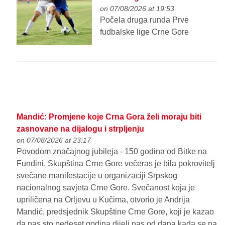
on 07/08/2026 at 19:53
Počela druga runda Prve
fudbalske lige Crne Gore
Mandić: Promjene koje Crna Gora želi moraju biti
zasnovane na dijalogu i strpljenju
on 07/08/2026 at 23:17
Povodom značajnog jubileja - 150 godina od Bitke na
Fundini, Skupština Crne Gore večeras je bila pokrovitelj
svečane manifestacije u organizaciji Srpskog
nacionalnog savjeta Crne Gore. Svečanost koja je
upriličena na Orljevu u Kučima, otvorio je Andrija
Mandić, predsjednik Skupštine Crne Gore, koji je kazao
da nas sto pedeset godina dijeli nas od dana kada se na