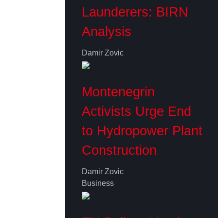
Launderers: BIRN
Analysis
Damir Zovic
Montenegrin
Activists Urge End
to Hydropower Plant
Construction
Damir Zovic
Business