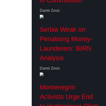
in Commission
Damir Zovic
Serbia Weak on
Penalising Money-
Launderers: BIRN
Analysis
Damir Zovic
Montenegrin
Activists Urge End