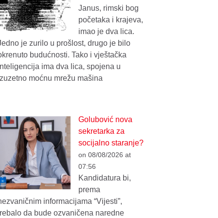
Janus, rimski bog
početaka i krajeva,
imao je dva lica.
Jedno je zurilo u prošlost, drugo je bilo
okrenuto budućnosti. Tako i vještačka
inteligencija ima dva lica, spojena u
izuzetno moćnu mrežu mašina
Golubović nova
sekretarka za
socijalno staranje?
on 08/08/2026 at
07:56
Kandidatura bi,
prema
nezvaničnim informacijama “Vijesti”,
trebalo da bude ozvaničena naredne