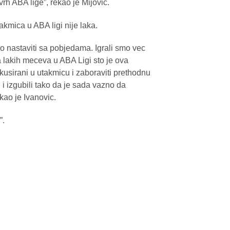
h ABA lige”, rekao je Mijovic.
akmica u ABA ligi nije laka.
 nastaviti sa pobjedama. Igrali smo vec
lakih meceva u ABA Ligi sto je ova
usirani u utakmicu i zaboraviti prethodnu
 i izgubili tako da je sada vazno da
kao je Ivanovic.
”.