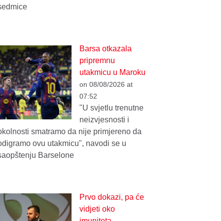
sedmice
Barsa otkazala
pripremnu
utakmicu u Maroku
on 08/08/2026 at
07:52
"U svjetlu trenutne
neizvjesnosti i
okolnosti smatramo da nije primjereno da
odigramo ovu utakmicu", navodi se u
saopštenju Barselone
Prvo dokazi, pa će
vidjeti oko
imuniteta