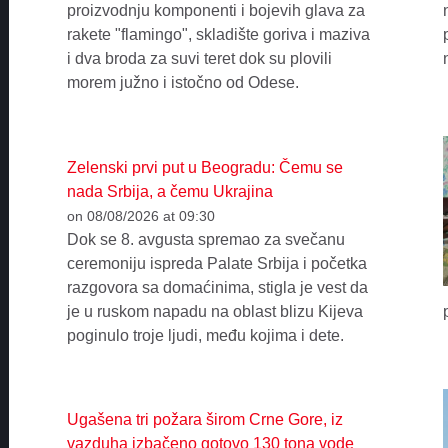
proizvodnju komponenti i bojevih glava za
rakete "flamingo", skladište goriva i maziva
i dva broda za suvi teret dok su plovili
morem južno i istočno od Odese.
Zelenski prvi put u Beogradu: Čemu se
nada Srbija, a čemu Ukrajina
on 08/08/2026 at 09:30
Dok se 8. avgusta spremao za svečanu
ceremoniju ispreda Palate Srbija i početka
razgovora sa domaćinima, stigla je vest da
je u ruskom napadu na oblast blizu Kijeva
poginulo troje ljudi, među kojima i dete.
Ugašena tri požara širom Crne Gore, iz
vazduha izbačeno gotovo 130 tona vode