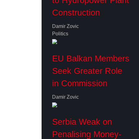
to Hydropower Plant
Construction
Damir Zovic
Politics
EU Balkan Members
Seek Greater Role
in Commission
Damir Zovic
Serbia Weak on
Penalising Money-