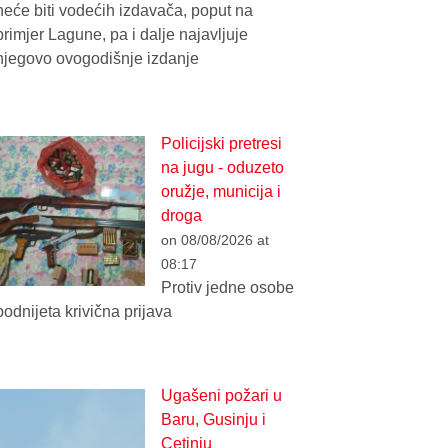
neće biti vodećih izdavača, poput na
primjer Lagune, pa i dalje najavljuje
njegovo ovogodišnje izdanje
Policijski pretresi
na jugu - oduzeto
oružje, municija i
droga
on 08/08/2026 at
08:17
Protiv jedne osobe
podnijeta krivična prijava
Ugašeni požari u
Baru, Gusinju i
Cetinju