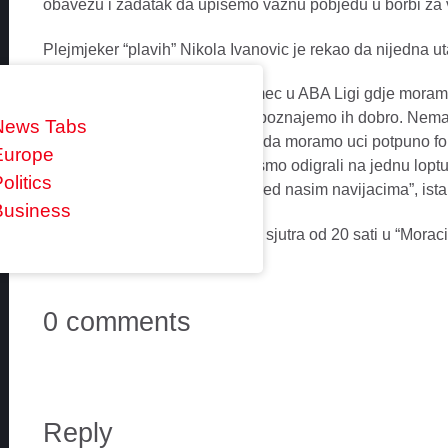
obavezu i zadatak da upisemo vaznu pobjedu u borbi za vr
Plejmjeker “plavih” Nikola Ivanovic je rekao da nijedna ut
“Ocekuje nas izuzetno vazan mec u ABA Ligi gdje moramo
protiv Cibone na Super kupu i poznajemo ih dobro. Nema 
News Tabs
sezona najbolje pokazala tako da moramo uci potpuno fok
Europe
utakmicu. Veliki broj utakmica smo odigrali na jednu loptu
olitics
pokazemo karakter i slavimo pred nasim navijacima”, ista
Business
Buducnost Voli i Cibona igrace sjutra od 20 sati u “Moraci
0 comments
Reply