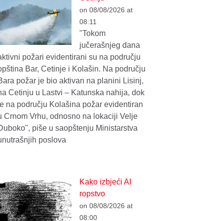
on 08/08/2026 at
08:11
"Tokom
jučerašnjeg dana
aktivni požari evidentirani su na području
opština Bar, Cetinje i Kolašin. Na području
Bara požar je bio aktivan na planini Lisinj,
na Cetinju u Lastvi – Katunska nahija, dok
je na području Kolašina požar evidentiran
u Crnom Vrhu, odnosno na lokaciji Velje
Duboko", piše u saopštenju Ministarstva
unutrašnjih poslova
Kako izbjeći AI
ropstvo
on 08/08/2026 at
08:00