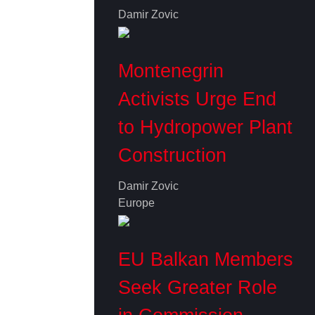
Damir Zovic
Montenegrin
Activists Urge End
to Hydropower Plant
Construction
Damir Zovic
Europe
EU Balkan Members
Seek Greater Role