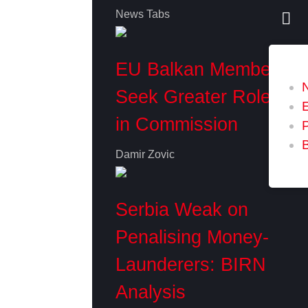
News Tabs
EU Balkan Members
Seek Greater Role
in Commission
P
Damir Zovic
Serbia Weak on
Penalising Money-
Launderers: BIRN
Analysis