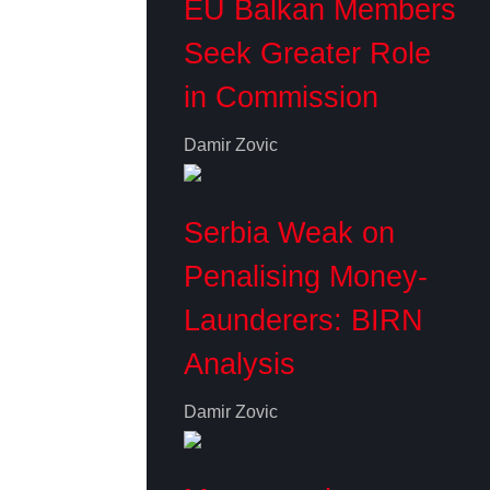
EU Balkan Members
Seek Greater Role
in Commission
Damir Zovic
Serbia Weak on
Penalising Money-
Launderers: BIRN
Analysis
Damir Zovic