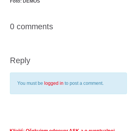
Foto: DEMOS
0 comments
Reply
You must be
logged in
to post a comment.
Kljajić: Očekujem odgovor ASK-a o eventualnoj