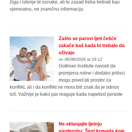
žiga i istorije te oznake, ali to zasad treba tretirati kao
vjerovatnu, ne zvaničnu informaciju
Zašto se parovi ljeti češće
zakače baš kada bi trebalo da
uživaju
on 06/08/2026 at 19:12
Gottman Institute navodi da
promjena rutine i dodatni pritisci
mogu povećati prostor za
konflikt, ali i da konflikt ne mora biti znak da je odnos
loš. Važnije je kako par reaguje kada napetost poraste
Ne sklanjajte ljetnju
garderobu: Šest komada koje