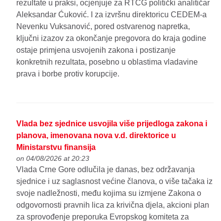
rezultate u praksi, ocjenjuje za RTCG politički analitičar
Aleksandar Ćuković. I za izvršnu direktoricu CEDEM-a
Nevenku Vuksanović, pored ostvarenog napretka,
ključni izazov za okončanje pregovora do kraja godine
ostaje primjena usvojenih zakona i postizanje
konkretnih rezultata, posebno u oblastima vladavine
prava i borbe protiv korupcije.
Vlada bez sjednice usvojila više prijedloga zakona i
planova, imenovana nova v.d. direktorice u
Ministarstvu finansija
on 04/08/2026 at 20:23
Vlada Crne Gore odlučila je danas, bez održavanja
sjednice i uz saglasnost većine članova, o više tačaka iz
svoje nadležnosti, među kojima su izmjene Zakona o
odgovornosti pravnih lica za krivična djela, akcioni plan
za sprovođenje preporuka Evropskog komiteta za