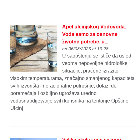
Apel ulcinjskog Vodovoda:
Voda samo za osnovne
životne potrebe, u...
on 06/08/2026 at 19:28
U saopštenju se ističe da usled
veoma nepovoljne hidrološke
situacije, praćene izrazito
visokim temperaturama, značajno smanjenog kapaciteta
svih izvorišta i neracionalne potrošnje, dolazi do
poremećaja i ozbiljno ugrožava uredno
vodosnabdijevanje svih korisnika na teritorije Opštine
Ulcinj
Velika skela i ove sezone