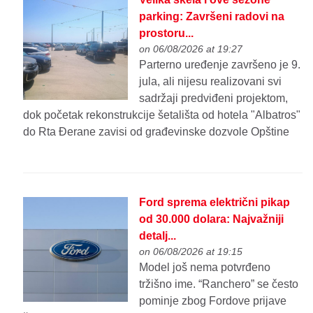
parking: Završeni radovi na
prostoru...
on 06/08/2026 at 19:27
Parterno uređenje završeno je 9.
jula, ali nijesu realizovani svi
sadržaji predviđeni projektom,
dok početak rekonstrukcije šetališta od hotela "Albatros"
do Rta Đerane zavisi od građevinske dozvole Opštine
Ford sprema električni pikap
od 30.000 dolara: Najvažniji
detalj...
on 06/08/2026 at 19:15
Model još nema potvrđeno
tržišno ime. “Ranchero” se često
pominje zbog Fordove prijave