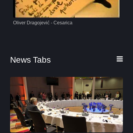
Oliver Dragojević - Cesarica
Mas
News Tabs