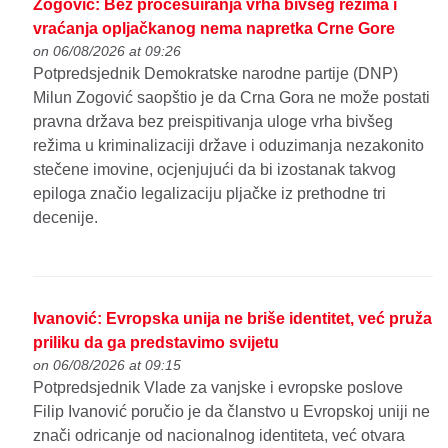
Zogović: Bez procesuiranja vrha bivšeg režima i
vraćanja opljačkanog nema napretka Crne Gore
on 06/08/2026 at 09:26
Potpredsjednik Demokratske narodne partije (DNP)
Milun Zogović saopštio je da Crna Gora ne može postati
pravna država bez preispitivanja uloge vrha bivšeg
režima u kriminalizaciji države i oduzimanja nezakonito
stečene imovine, ocjenjujući da bi izostanak takvog
epiloga značio legalizaciju pljačke iz prethodne tri
decenije.
Ivanović: Evropska unija ne briše identitet, već pruža
priliku da ga predstavimo svijetu
on 06/08/2026 at 09:15
Potpredsjednik Vlade za vanjske i evropske poslove
Filip Ivanović poručio je da članstvo u Evropskoj uniji ne
znači odricanje od nacionalnog identiteta, već otvara