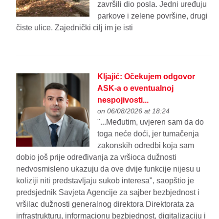
završili dio posla. Jedni uređuju
parkove i zelene površine, drugi
čiste ulice. Zajednički cilj im je isti
Kljajić: Očekujem odgovor
ASK-a o eventualnoj
nespojivosti...
on 06/08/2026 at 18:24
"...Međutim, uvjeren sam da do
toga neće doći, jer tumačenja
zakonskih odredbi koja sam
dobio još prije određivanja za vršioca dužnosti
nedvosmisleno ukazuju da ove dvije funkcije nijesu u
koliziji niti predstavljaju sukob interesa", saopštio je
predsjednik Savjeta Agencije za sajber bezbjednost i
vršilac dužnosti generalnog direktora Direktorata za
infrastrukturu, informacionu bezbjednost, digitalizaciju i