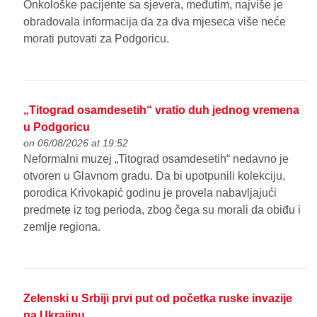
Onkološke pacijente sa sjevera, međutim, najviše je
obradovala informacija da za dva mjeseca više neće
morati putovati za Podgoricu.
„Titograd osamdesetih“ vratio duh jednog vremena
u Podgoricu
on 06/08/2026 at 19:52
Neformalni muzej „Titograd osamdesetih“ nedavno je
otvoren u Glavnom gradu. Da bi upotpunili kolekciju,
porodica Krivokapić godinu je provela nabavljajući
predmete iz tog perioda, zbog čega su morali da obiđu i
zemlje regiona.
Zelenski u Srbiji prvi put od početka ruske invazije
na Ukrajinu