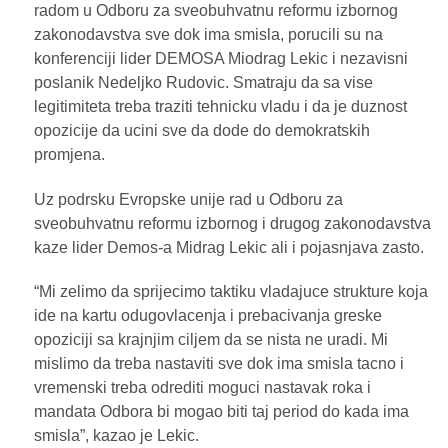
radom u Odboru za sveobuhvatnu reformu izbornog
zakonodavstva sve dok ima smisla, porucili su na
konferenciji lider DEMOSA Miodrag Lekic i nezavisni
poslanik Nedeljko Rudovic. Smatraju da sa vise
legitimiteta treba traziti tehnicku vladu i da je duznost
opozicije da ucini sve da dode do demokratskih
promjena.
Uz podrsku Evropske unije rad u Odboru za
sveobuhvatnu reformu izbornog i drugog zakonodavstva
kaze lider Demos-a Midrag Lekic ali i pojasnjava zasto.
“Mi zelimo da sprijecimo taktiku vladajuce strukture koja
ide na kartu odugovlacenja i prebacivanja greske
opoziciji sa krajnjim ciljem da se nista ne uradi. Mi
mislimo da treba nastaviti sve dok ima smisla tacno i
vremenski treba odrediti moguci nastavak roka i
mandata Odbora bi mogao biti taj period do kada ima
smisla”, kazao je Lekic.