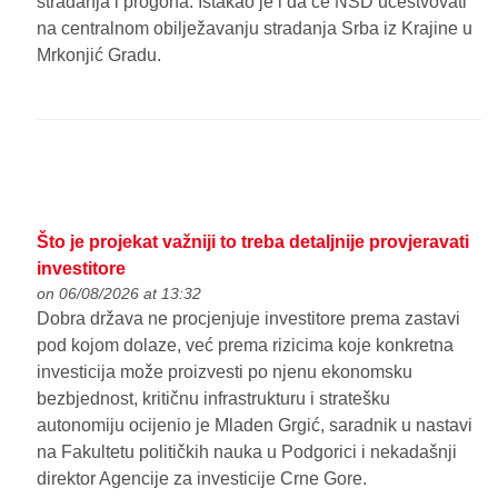
stradanja i progona. Istakao je i da će NSD učestvovati
na centralnom obilježavanju stradanja Srba iz Krajine u
Mrkonjić Gradu.
Što je projekat važniji to treba detaljnije provjeravati
investitore
on 06/08/2026 at 13:32
Dobra država ne procjenjuje investitore prema zastavi
pod kojom dolaze, već prema rizicima koje konkretna
investicija može proizvesti po njenu ekonomsku
bezbjednost, kritičnu infrastrukturu i stratešku
autonomiju ocijenio je Mladen Grgić, saradnik u nastavi
na Fakultetu političkih nauka u Podgorici i nekadašnji
direktor Agencije za investicije Crne Gore.