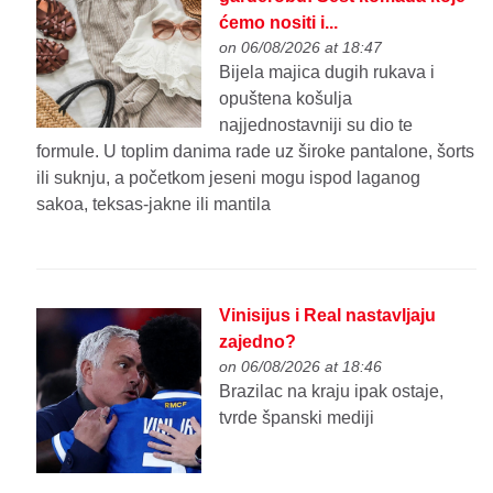
ćemo nositi i...
on 06/08/2026 at 18:47
Bijela majica dugih rukava i
opuštena košulja
najjednostavniji su dio te
formule. U toplim danima rade uz široke pantalone, šorts
ili suknju, a početkom jeseni mogu ispod laganog
sakoa, teksas-jakne ili mantila
Vinisijus i Real nastavljaju
zajedno?
on 06/08/2026 at 18:46
Brazilac na kraju ipak ostaje,
tvrde španski mediji