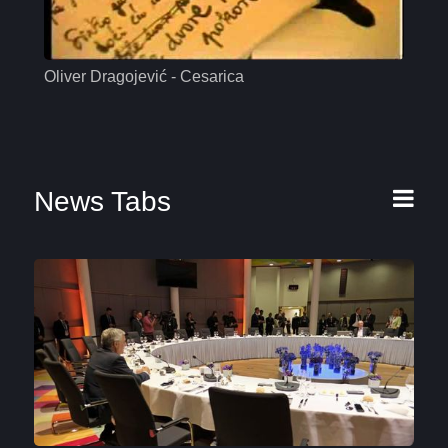
Oliver Dragojević - Cesarica
Mas
News Tabs