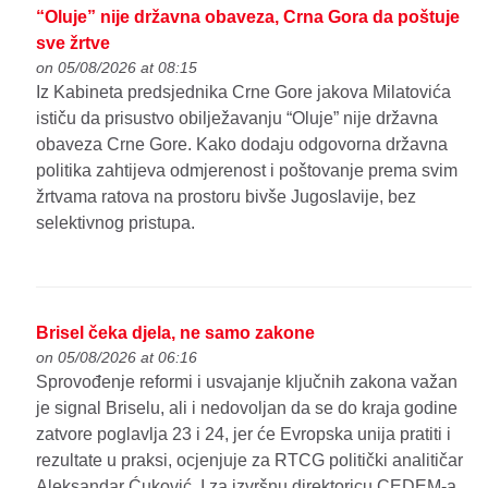
“Oluje” nije državna obaveza, Crna Gora da poštuje
sve žrtve
on 05/08/2026 at 08:15
Iz Kabineta predsjednika Crne Gore jakova Milatovića
ističu da prisustvo obilježavanju “Oluje” nije državna
obaveza Crne Gore. Kako dodaju odgovorna državna
politika zahtijeva odmjerenost i poštovanje prema svim
žrtvama ratova na prostoru bivše Jugoslavije, bez
selektivnog pristupa.
Brisel čeka djela, ne samo zakone
on 05/08/2026 at 06:16
Sprovođenje reformi i usvajanje ključnih zakona važan
je signal Briselu, ali i nedovoljan da se do kraja godine
zatvore poglavlja 23 i 24, jer će Evropska unija pratiti i
rezultate u praksi, ocjenjuje za RTCG politički analitičar
Aleksandar Ćuković. I za izvršnu direktoricu CEDEM-a