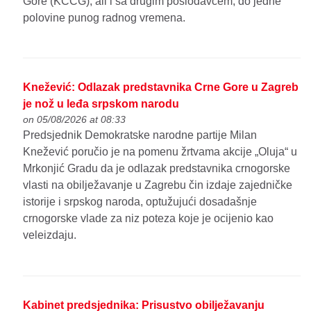
Gore (KCCG), ali i sa drugim poslodavcem, do jedne
polovine punog radnog vremena.
Knežević: Odlazak predstavnika Crne Gore u Zagreb
je nož u leđa srpskom narodu
on 05/08/2026 at 08:33
Predsjednik Demokratske narodne partije Milan
Knežević poručio je na pomenu žrtvama akcije „Oluja“ u
Mrkonjić Gradu da je odlazak predstavnika crnogorske
vlasti na obilježavanje u Zagrebu čin izdaje zajedničke
istorije i srpskog naroda, optužujući dosadašnje
crnogorske vlade za niz poteza koje je ocijenio kao
veleizdaju.
Kabinet predsjednika: Prisustvo obilježavanju