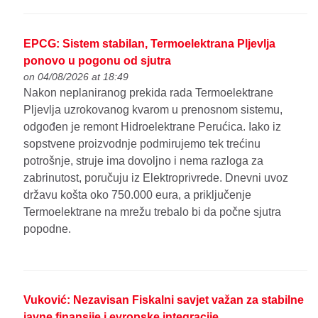
EPCG: Sistem stabilan, Termoelektrana Pljevlja
ponovo u pogonu od sjutra
on 04/08/2026 at 18:49
Nakon neplaniranog prekida rada Termoelektrane
Pljevlja uzrokovanog kvarom u prenosnom sistemu,
odgođen je remont Hidroelektrane Perućica. Iako iz
sopstvene proizvodnje podmirujemo tek trećinu
potrošnje, struje ima dovoljno i nema razloga za
zabrinutost, poručuju iz Elektroprivrede. Dnevni uvoz
državu košta oko 750.000 eura, a priključenje
Termoelektrane na mrežu trebalo bi da počne sjutra
popodne.
Vuković: Nezavisan Fiskalni savjet važan za stabilne
javne finansije i evropske integracije