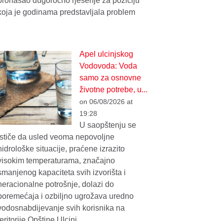
pronašao dugoročno rješenje za poziciju
koja je godinama predstavljala problem
Apel ulcinjskog
Vodovoda: Voda
samo za osnovne
životne potrebe, u...
on 06/08/2026 at
19:28
U saopštenju se
ističe da usled veoma nepovoljne
hidrološke situacije, praćene izrazito
visokim temperaturama, značajno
smanjenog kapaciteta svih izvorišta i
neracionalne potrošnje, dolazi do
poremećaja i ozbiljno ugrožava uredno
vodosnabdijevanje svih korisnika na
teritorije Opštine Ulcinj