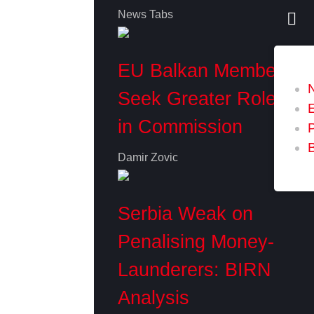
News Tabs
EU Balkan Members
Seek Greater Role
in Commission
P
Damir Zovic
Serbia Weak on
Penalising Money-
Launderers: BIRN
Analysis