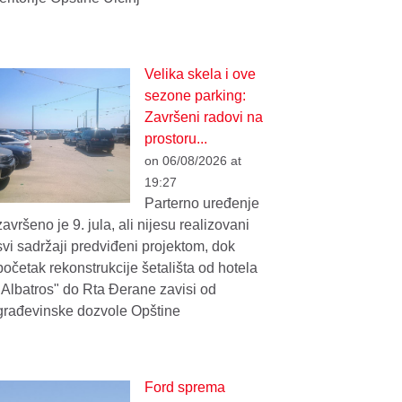
Velika skela i ove
sezone parking:
Završeni radovi na
prostoru...
on 06/08/2026 at
19:27
Parterno uređenje
završeno je 9. jula, ali nijesu realizovani
svi sadržaji predviđeni projektom, dok
početak rekonstrukcije šetališta od hotela
"Albatros" do Rta Đerane zavisi od
građevinske dozvole Opštine
Ford sprema