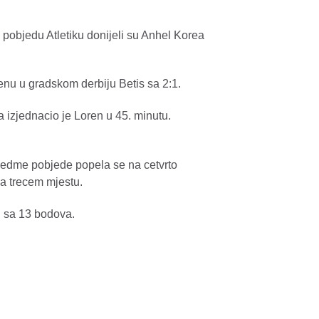
 pobjedu Atletiku donijeli su Anhel Korea
enu u gradskom derbiju Betis sa 2:1.
 izjednacio je Loren u 45. minutu.
e sedme pobjede popela se na cetvrto
na trecem mjestu.
li sa 13 bodova.