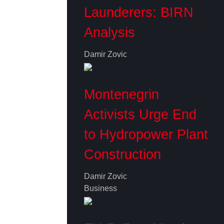
Launderers: BIRN
Analysis
Damir Zovic
Montenegrin
Activists Urge End
to Hydropower Plant
Construction
Damir Zovic
Business