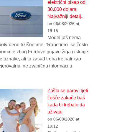
električni pikap od
30.000 dolara:
Najvažniji detalj...
on 06/08/2026 at
19:15
Model još nema
potvrđeno tržišno ime. “Ranchero” se često
pominje zbog Fordove prijave žiga i istorije
te oznake, ali to zasad treba tretirati kao
vjerovatnu, ne zvaničnu informaciju
Zašto se parovi ljeti
češće zakače baš
kada bi trebalo da
uživaju
on 06/08/2026 at
19:12