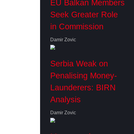
EU Balkan Members
Seek Greater Role
in Commission
Damir Zovic
Serbia Weak on
Penalising Money-
Launderers: BIRN
Analysis
Damir Zovic