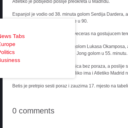
Atletiko je pobijedio poslije preokreta u Madridu.
Espanjol je vodio od 38. minuta golom Serdija Dardera, a
u 45, Alvaro Morata u 58. i Koke u 90.
Fudbaleri Sevilje pobijedili su veceras na gostujucem ter
News Tabs
Europe
Sevilja je povela u 13. minutu golom Lukasa Okamposa, a
olitics
Pobjedu Sevilji donio je Luk de Jong golom u 55. minutu.
Business
Sevilja je posljednjih pet utakmica bez poraza, a poslij
mjesto na tabeli sa 24 boda, koliko ima i Atletiko Madrid 
Betis je pretrpio sesti poraz i zauzima 17. mjesto na tabe
0 comments