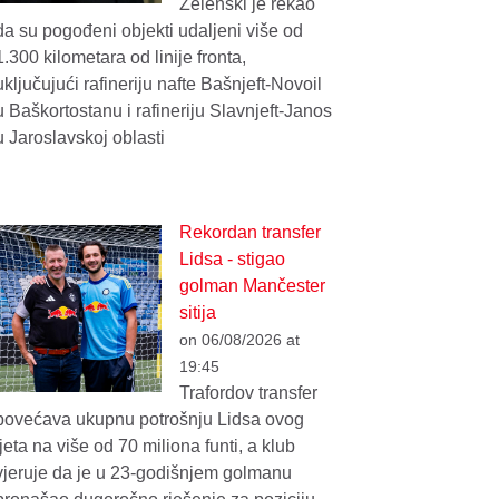
Zelenski je rekao
da su pogođeni objekti udaljeni više od
1.300 kilometara od linije fronta,
uključujući rafineriju nafte Bašnjeft-Novoil
u Baškortostanu i rafineriju Slavnjeft-Janos
u Jaroslavskoj oblasti
Rekordan transfer
Lidsa - stigao
golman Mančester
sitija
on 06/08/2026 at
19:45
Trafordov transfer
povećava ukupnu potrošnju Lidsa ovog
ljeta na više od 70 miliona funti, a klub
vjeruje da je u 23-godišnjem golmanu