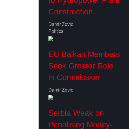
to Hydropower Plant
Construction
Damir Zovic
Politics
EU Balkan Members
Seek Greater Role
in Commission
Damir Zovic
Serbia Weak on
Penalising Money-