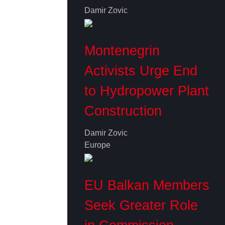
Damir Zovic
Montenegrin
Activists Urge End
to Hydropower Plant
Construction
Damir Zovic
Europe
EU Balkan Members
Seek Greater Role