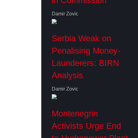
in Commission
Damir Zovic
Serbia Weak on
Penalising Money-
Launderers: BIRN
Analysis
Damir Zovic
Montenegrin
Activists Urge End