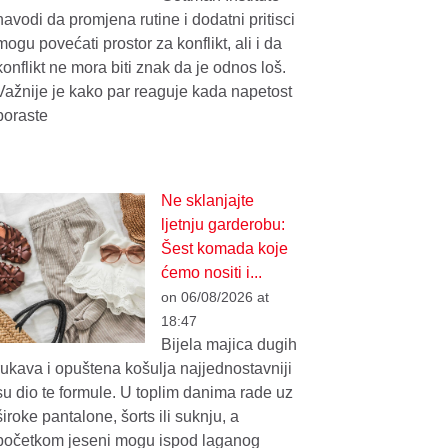
navodi da promjena rutine i dodatni pritisci
mogu povećati prostor za konflikt, ali i da
konflikt ne mora biti znak da je odnos loš.
Važnije je kako par reaguje kada napetost
poraste
Ne sklanjajte
ljetnju garderobu:
Šest komada koje
ćemo nositi i...
on 06/08/2026 at
18:47
Bijela majica dugih
rukava i opuštena košulja najjednostavniji
su dio te formule. U toplim danima rade uz
široke pantalone, šorts ili suknju, a
početkom jeseni mogu ispod laganog