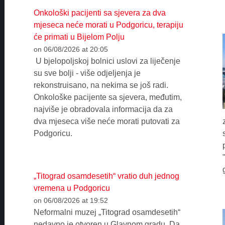
Onkološki pacijenti sa sjevera za dva
mjeseca neće morati u Podgoricu, terapiju
će primati u Bijelom Polju
on 06/08/2026 at 20:05
U bjelopoljskoj bolnici uslovi za liječenje
su sve bolji - više odjeljenja je
rekonstruisano, na nekima se još radi.
Onkološke pacijente sa sjevera, međutim,
najviše je obradovala informacija da za
dva mjeseca više neće morati putovati za
Podgoricu.
„Titograd osamdesetih“ vratio duh jednog
vremena u Podgoricu
on 06/08/2026 at 19:52
Neformalni muzej „Titograd osamdesetih“
nedavno je otvoren u Glavnom gradu. Da