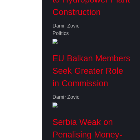
Construction
Damir Zovic
Politics
EU Balkan Members
Seek Greater Role
in Commission
Damir Zovic
Serbia Weak on
Penalising Money-