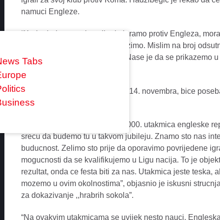
namuci Engleze.
“Kada dodemo u situaciju da igramo protiv Engleza, mora
pod uslovima u kojima se nalazimo. Mislim na broj odsutni
duze sputava. Ali, sto je, tu je. Nase je da se prikazemo u 
News Tabs
Hadzibegic.
Europe
olitics
Mec na ,,Vembliju”, koji se igra 14. novembra, bice poseb
Business
zvanicna utakmica.
“Jedna stvar je njihova festa, 1000. utakmica engleske re
srecu da budemo tu u takvom jubileju. Znamo sto nas inter
buducnost. Zelimo sto prije da oporavimo povrijedene igr
mogucnosti da se kvalifikujemo u Ligu nacija. To je obje
rezultat, onda ce festa biti za nas. Utakmica jeste teska, al
mozemo u ovim okolnostima”, objasnio je iskusni strucnjak
za dokazivanje ,,hrabrih sokola”.
“Na ovakvim utakmicama se uvijek nesto nauci. Engleska j