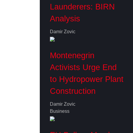
Launderers: BIRN
Analysis
Damir Zovic
Montenegrin
Activists Urge End
to Hydropower Plant
Construction
Damir Zovic
Business