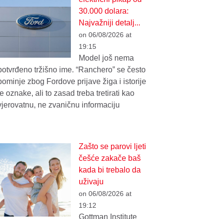
30.000 dolara:
Najvažniji detalj...
on 06/08/2026 at
19:15
Model još nema
potvrđeno tržišno ime. “Ranchero” se često
pominje zbog Fordove prijave žiga i istorije
te oznake, ali to zasad treba tretirati kao
vjerovatnu, ne zvaničnu informaciju
Zašto se parovi ljeti
češće zakače baš
kada bi trebalo da
uživaju
on 06/08/2026 at
19:12
Gottman Institute