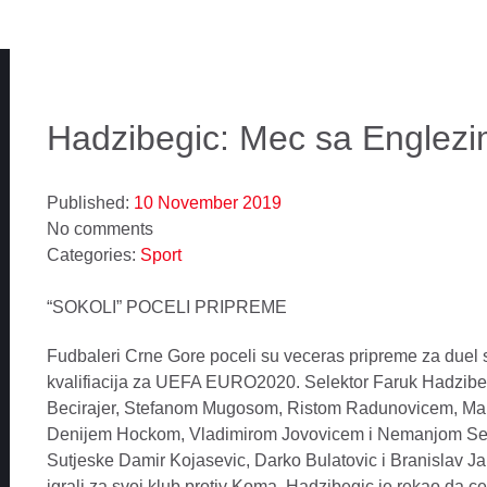
Hadzibegic: Mec sa Englezi
Published:
10 November 2019
No comments
Categories:
Sport
“SOKOLI” POCELI PRIPREME
Fudbaleri Crne Gore poceli su veceras pripreme za duel
kvalifiacija za UEFA EURO2020. Selektor Faruk Hadzibeg
Becirajer, Stefanom Mugosom, Ristom Radunovicem, M
Denijem Hockom, Vladimirom Jovovicem i Nemanjom Sekuli
Sutjeske Damir Kojasevic, Darko Bulatovic i Branislav Jank
igrali za svoj klub protiv Koma. Hadzibegic je rekao da c