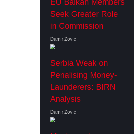
EU Balkan Members
Seek Greater Role
in Commission
Damir Zovic
Serbia Weak on
Penalising Money-
Launderers: BIRN
Analysis
Damir Zovic