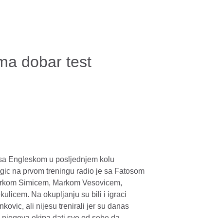
ma dobar test
 sa Engleskom u posljednjem kolu
ic na prvom treningu radio je sa Fatosom
arkom Simicem, Markom Vesovicem,
cem. Na okupljanju su bili i igraci
ovic, ali nijesu trenirali jer su danas
e njegova ekipa dati sve od sebe da