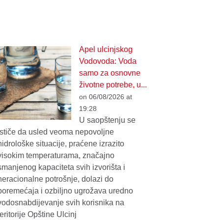
Apel ulcinjskog
Vodovoda: Voda
samo za osnovne
životne potrebe, u...
on 06/08/2026 at
19:28
U saopštenju se
ističe da usled veoma nepovoljne
hidrološke situacije, praćene izrazito
visokim temperaturama, značajno
smanjenog kapaciteta svih izvorišta i
neracionalne potrošnje, dolazi do
poremećaja i ozbiljno ugrožava uredno
vodosnabdijevanje svih korisnika na
teritorije Opštine Ulcinj