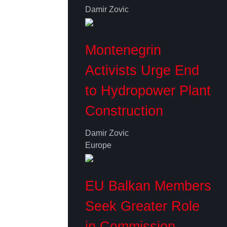
Damir Zovic
Montenegrin
Activists Urge End
to Hydropower Plant
Construction
Damir Zovic
Europe
EU Balkan Members
Seek Greater Role
in Commission