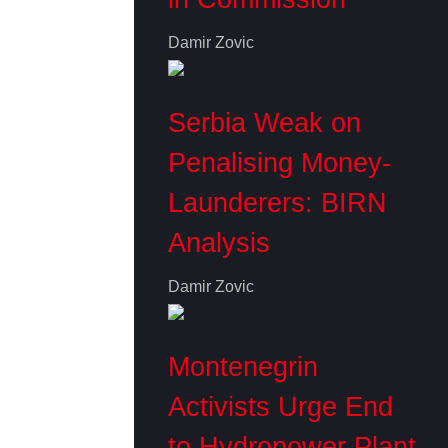
Damir Zovic
Serbia Weak on
Penalising Money-
Launderers: BIRN
Analysis
Damir Zovic
Montenegrin
Activists Urge End
to Hydropower Plant