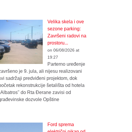
Velika skela i ove
sezone parking:
Završeni radovi na
prostoru...
on 06/08/2026 at
19:27
Parterno uređenje
završeno je 9. jula, ali nijesu realizovani
svi sadržaji predviđeni projektom, dok
početak rekonstrukcije šetališta od hotela
"Albatros" do Rta Đerane zavisi od
građevinske dozvole Opštine
Ford sprema
električni pikap od