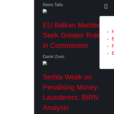
News Tabs
EU Balkan Members
Seek Greater Role
in Commission
P
Damir Zovic
Serbia Weak on
Penalising Money-
Launderers: BIRN
Analysis