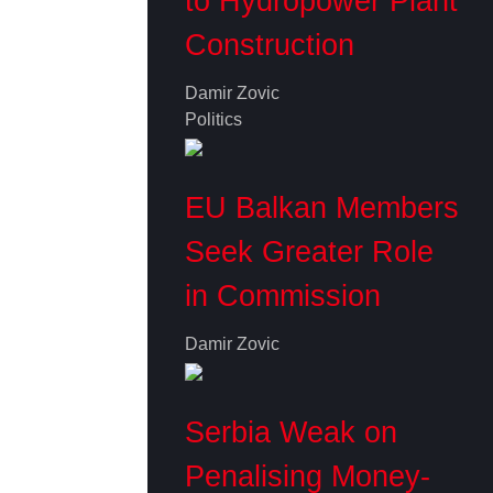
to Hydropower Plant
Construction
Damir Zovic
Politics
EU Balkan Members
Seek Greater Role
in Commission
Damir Zovic
Serbia Weak on
Penalising Money-