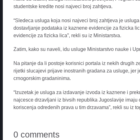
studentske kredite nosi najveci broj zahtjeva.
“Sledeca usluga koja nosi najveci broj zahtjeva je usluga 
dostavljanje podataka iz kaznene evidencije za fizicka lic
evidencije za fizicka lica”, rekli su iz Ministarstva.
Zatim, kako su naveli, idu usluge Ministarstvo nauke i U
Na pitanje da li postoje korisnici portala iz nekih drugih z
rijetki slucajevi prijave inostranih gradana za usluge, je
crnogorskim gradaninima.
“Izuzetak je usluga za izdavanje izvoda iz kaznene i prek
najcesce drzavljani iz bivsih republika Jugoslavije imaju
koriscenja odredenih prava u tim drzavama”, rekli su iz t
0 comments