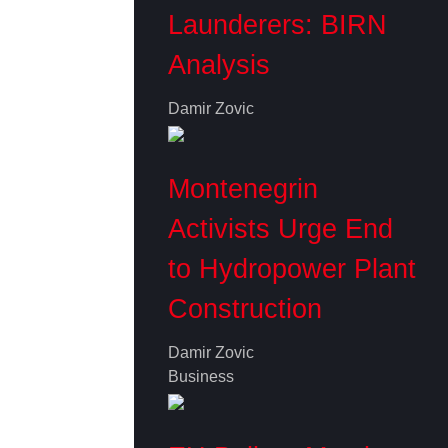
Launderers: BIRN
Analysis
Damir Zovic
Montenegrin
Activists Urge End
to Hydropower Plant
Construction
Damir Zovic
Business