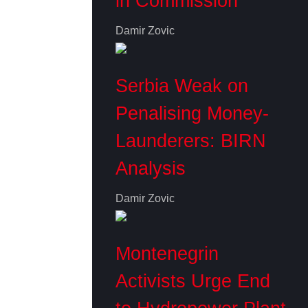
in Commission
Damir Zovic
Serbia Weak on
Penalising Money-
Launderers: BIRN
Analysis
Damir Zovic
Montenegrin
Activists Urge End