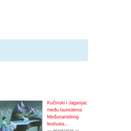
Kučinski i Jaganjac
među laureatima
Međunarodnog
festivala...
on 09/08/2026 at