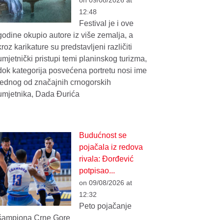
12:48
Festival je i ove
godine okupio autore iz više zemalja, a
kroz karikature su predstavljeni različiti
umjetnički pristupi temi planinskog turizma,
dok kategorija posvećena portretu nosi ime
jednog od značajnih crnogorskih
umjetnika, Dada Đurića
Budućnost se
pojačala iz redova
rivala: Đorđević
potpisao...
on 09/08/2026 at
12:32
Peto pojačanje
šampiona Crne Gore