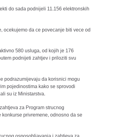
bjekti do sada podnijeli 11.156 elektronskih
ine, ocekujemo da ce povecanje biti vece od
aktivno 580 usluga, od kojih je 176
tem podnijeti zahtjev i priloziti svu
oje podrazumijevaju da korisnici mogu
svim pojedinostima kako se sprovodi
i su iz Ministarstva.
zahtjeva za Program strucnog
ne konkurse privremene, odnosno da se
trucnog osposobljavanja i zahtjeva za