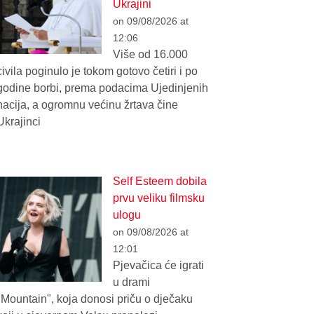
Ukrajini
on 09/08/2026 at
12:06
Više od 16.000
civila poginulo je tokom gotovo četiri i po
godine borbi, prema podacima Ujedinjenih
nacija, a ogromnu većinu žrtava čine
Ukrajinci
Self Esteem dobila
prvu veliku filmsku
ulogu
on 09/08/2026 at
12:01
Pjevačica će igrati
u drami
"Mountain", koja donosi priču o dječaku