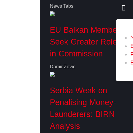
News Tabs
EU Balkan Members
Seek Greater Role
in Commission
P
Damir Zovic
Serbia Weak on
Penalising Money-
Launderers: BIRN
Analysis