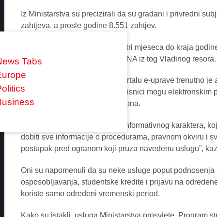
Iz Ministarstva su precizirali da su gradani i privredni su
zahtjeva, a prosle godine 8.551 zahtjev.
“Imajuci u vidu da je ostalo jos tri mjeseca do kraja god
30 odsto”, kazali su agenciji MINA iz tog Vladinog resora.
News Tabs
Europe
Prema njihovim rijecima, na portalu e-uprave trenutno je 
olitics
elektronskih usluga za koje korisnici mogu elektronskim pu
Business
dokumentaciju ukoliko je potrebna.
“Ostale 404 usluge su usluge informativnog karaktera, k
dobiti sve informacije o procedurama, pravnom okviru i 
postupak pred ogranom koji pruza navedenu uslugu”, kazal
Oni su napomenuli da su neke usluge poput podnosenja 
osposobljavanja, studentske kredite i prijavu na odrede
koriste samo odredeni vremenski period.
Kako su istakli, usluga Ministarstva prosvjete, Program s