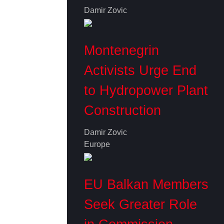
Damir Zovic
Montenegrin
Activists Urge End
to Hydropower Plant
Construction
Damir Zovic
Europe
EU Balkan Members
Seek Greater Role