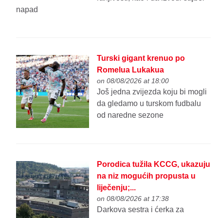
napad
Turski gigant krenuo po
Romelua Lukakua
on 08/08/2026 at 18:00
Još jedna zvijezda koju bi mogli
da gledamo u turskom fudbalu
od naredne sezone
Porodica tužila KCCG, ukazuju
na niz mogućih propusta u
liječenju;...
on 08/08/2026 at 17:38
Darkova sestra i ćerka za