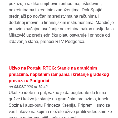
pokazuju razlike u njihovim prihodima, ušteđevini,
nekretninama i kreditnim zaduženjima. Dok Spajić
prednjači po novčanim sredstvima na računima i
dodatnoj imovini u finansijskim instrumentima, Mandić je
prijavio značajno uvećanje nekretnina nakon nasljeđa, a
Milatović uz predsjedničku platu ostvaruje i prihode od
izdavanja stana, prenosi RTV Podgorica.
Uživo na Portalu RTCG: Stanje na graničnim
prelazima, naplatnim rampama i kretanje gradskog
prevoza u Podgorici
on 08/08/2026 at 19:42
Ukoliko idete na put, važno je da pogledate da li ima
gužve i kakvo je stanje na graničnim prelazima, tunelu
Sozina i auto-putu Princeza Ksenija. Pripremili smo za
vas linkove na kojima možete uživo pratiti video snimke
sa svih najprometnijih tačaka u zemlji.