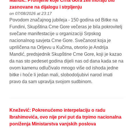
Mandić: Promjene koje Crna Gora želi moraju biti
zasnovane na dijalogu i strpljenju
on 07/08/2026 at 23:17
Povodom značajnog jubileja - 150 godina od Bitke na
Fundini, Skupština Crne Gore večeras je bila pokrovitelj
svečane manifestacije u organizaciji Srpskog
nacionalnog savjeta Crne Gore. Svečanost koja je
upriličena na Orljevu u Kučima, otvorio je Andrija
Mandić, predsjednik Skupštine Crne Gore, koji je kazao
da nas sto pedeset godina dijeli nas od dana kada se na
ovom kamenu odlučivalo mnogo više od ishoda jedne
bitke i hoće li jedan mali, slobodoljubivi narod imati
pravo da sam upravlja svojom sudbinom.
Knežević: Pokrenućemo interpelaciju o radu
Ibrahimovića, ovo nije prvi put da trpimo nacionalna
poniženja Ministarstva vanjskih poslova