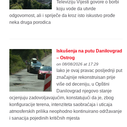
Televiziju Vijesti govore o borbi
koju vode da utvrde
odgovornost, ali i spriječe da kroz isto iskustvo prođe
neka druga porodica
Iskušenja na putu Danilovgrad
– Ostrog
on 08/08/2026 at 17:29
Iako je ovaj pravac posljednji put
značajnije rekonstruisan prije
više od deceniju, u Opštini
Danilovgrad njegovo stanje
ocjenjuju zadovoljavajućim, konstatujući da je, zbog
konfiguracije terena, intenziteta saobraćaja i uticaja
atmosferskih prilika neophodno kontinuirano održavanje
i sanacija pojedinih kritičnih mjesta