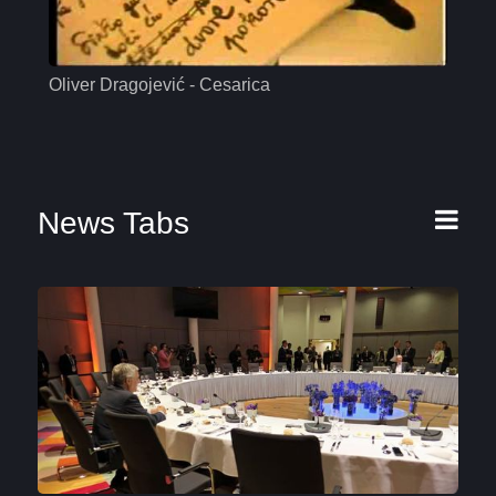
Oliver Dragojević - Cesarica
Mas
News Tabs