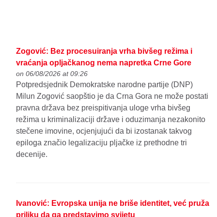
Zogović: Bez procesuiranja vrha bivšeg režima i
vraćanja opljačkanog nema napretka Crne Gore
on 06/08/2026 at 09:26
Potpredsjednik Demokratske narodne partije (DNP)
Milun Zogović saopštio je da Crna Gora ne može postati
pravna država bez preispitivanja uloge vrha bivšeg
režima u kriminalizaciji države i oduzimanja nezakonito
stečene imovine, ocjenjujući da bi izostanak takvog
epiloga značio legalizaciju pljačke iz prethodne tri
decenije.
Ivanović: Evropska unija ne briše identitet, već pruža
priliku da ga predstavimo svijetu