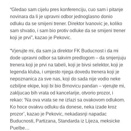
“Gledao sam cijelu pres konferenciju, cuo sam i pitanje
novinara da li je upravni odbor jednoglasno donio
odluku da se smijeni trener. Direktor Ivanovic je, koliko
sam shvatio, i sam bio protiv odluke da se smijeni trener
koji je prvi”, kazao je Pekovic.
“Vjerujte mi, da sam ja direktor FK Buducnost i da mi
dode upravni odbor sa takvim predlogom – da smjenjuju
trenera koji je prvi na tabeli, koji je bivsi selektor, koji je
legenda kluba, i umjesto njega dovedu trenera koji je
nepoznanica za sve nas, koji do sada nije vodio neke
ozbiljne ekipe, koji bi bio Brnovicu pandan – vjerujte mi,
zakljucao bih vrata od kancelarije, otvorio prozor, i
rekao: ‘Na ova vrata se ne izlazi sa ovakovom odlukom.
Ko hoce ovakvu odluku da donese, neka izade kroz
prozor’, kazao je Pekovic, nekadasnji napadac
Buducnosti, Partizana, Standarda iz Lijeza, meksicke
Puelbe…