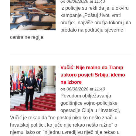
on 06/08/2026 at 11:43
Iz policije su rekli da je, u okviru
kampanje „Poštuj život, vrati
oružje“, najviše oružja tokom jula
predato na području sjeverne i
centralne regije
Vučić: Nije realno da Tramp
uskoro posjeti Srbiju, idemo
na izbore
on 06/08/2026 at 11:40
Povodom obilježavanja
godišnjice vojno-policijske
operacije Oluja u Hrvatskoj,
Vučić je rekao da "ne postoji niko ko nešto znači u
hrvatskoj politici, ko juče nije rekao nešto ružno" o
njemu, iako on "nijednu uvredljivu riječ nije rekao u