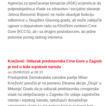
Agencija za sprečavanje korupcije (ASK) ocijenila je da
potpredsjednica Vlade za zdravstvo i socijalno staranje
Jelena Borovinić Bojović ne može obavljati funkciju
odbornice u Skupštini Glavnog grada, ali može zaključiti
ugovor o dopunskom radu sa Kliničkim centrom Crne
Gore (KCCG), ali i sa drugim poslodavcem, do jedne
polovine punog radnog vremena.
Knežević: Odlazak predstavnika Crne Gore u Zagreb
je nož u leđa srpskom narodu
on 05/08/2026 at 08:33
Predsjednik Demokratske narodne partije Milan
Knežević poručio je na pomenu žrtvama akcije „Oluja“ u
Mrkonjić Gradu da je odlazak predstavnika crnogorske
vlasti na obilježavanje u Zagrebu čin izdaje zajedničke
istorije i srpskog naroda, optužujući dosadašnje
crnogorske vlade za niz poteza koje je ocijenio kao