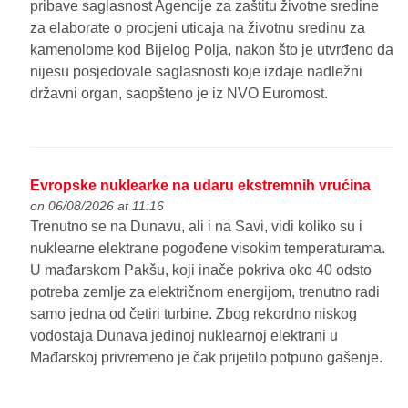
pribave saglasnost Agencije za zaštitu životne sredine
za elaborate o procjeni uticaja na životnu sredinu za
kamenolome kod Bijelog Polja, nakon što je utvrđeno da
nijesu posjedovale saglasnosti koje izdaje nadležni
državni organ, saopšteno je iz NVO Euromost.
Evropske nuklearke na udaru ekstremnih vrućina
on 06/08/2026 at 11:16
Trenutno se na Dunavu, ali i na Savi, vidi koliko su i
nuklearne elektrane pogođene visokim temperaturama.
U mađarskom Pakšu, koji inače pokriva oko 40 odsto
potreba zemlje za električnom energijom, trenutno radi
samo jedna od četiri turbine. Zbog rekordno niskog
vodostaja Dunava jedinoj nuklearnoj elektrani u
Mađarskoj privremeno je čak prijetilo potpuno gašenje.