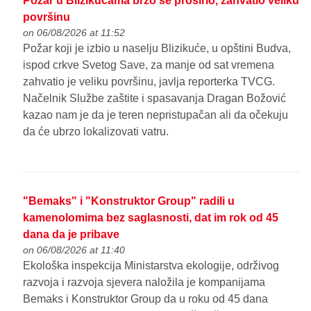
Požar u Blizikućama brzo se proširio, zahvatio veliku
površinu
on 06/08/2026 at 11:52
Požar koji je izbio u naselju Blizikuće, u opštini Budva,
ispod crkve Svetog Save, za manje od sat vremena
zahvatio je veliku površinu, javlja reporterka TVCG.
Načelnik Službe zaštite i spasavanja Dragan Božović
kazao nam je da je teren nepristupačan ali da očekuju
da će ubrzo lokalizovati vatru.
"Bemaks" i "Konstruktor Group" radili u
kamenolomima bez saglasnosti, dat im rok od 45
dana da je pribave
on 06/08/2026 at 11:40
Ekološka inspekcija Ministarstva ekologije, održivog
razvoja i razvoja sjevera naložila je kompanijama
Bemaks i Konstruktor Group da u roku od 45 dana