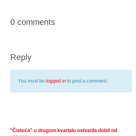
0 comments
Reply
You must be
logged in
to post a comment.
"Čistoća" u drugom kvartalu ostvarila dobit od