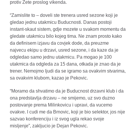
protiv Zete proslog vikenda.
“Zamislite to – doveli ste trenera usred sezone koji je
gledao jednu utakmicu Buducnosti. Danas postoji
instant-skaut sistem, gdje mozete u svakom momentu da
gledate utakmicu bilo kojeg tima. Ne znam prosto kako
da definisem izjavu da covjek dode, da preuzme
najvecu ekipu u drzavi, usred sezone, i da kaze da je
odgledao samo jednu utakmicu. Pa mogao je 100
utakmica da odgleda za 15 dana, otkada je znao da je
trener. Nemojmo ljudi da se igramo sa ovakvim stvarima,
sa ovakvim klubom, kazao je Pekovic.
“Moramo da shvatimo da je Buducnost drzavni klub i da
ona predstavlja drzavu – ne smijemo, uz svo duzno
postovanje prema Milinkovicu i upravi, da vucemo
ovakve. I cudi me da Brnovic, koji je bio selektor, jos nije
sazvao konferenciju i iz svog ugla rekao svoje
misljenje”, zakljucio je Dejan Pekovic.