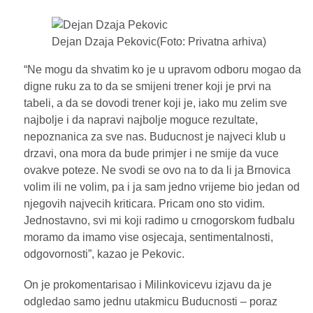
Dejan Dzaja Pekovic(Foto: Privatna arhiva)
“Ne mogu da shvatim ko je u upravom odboru mogao da
digne ruku za to da se smijeni trener koji je prvi na
tabeli, a da se dovodi trener koji je, iako mu zelim sve
najbolje i da napravi najbolje moguce rezultate,
nepoznanica za sve nas. Buducnost je najveci klub u
drzavi, ona mora da bude primjer i ne smije da vuce
ovakve poteze. Ne svodi se ovo na to da li ja Brnovica
volim ili ne volim, pa i ja sam jedno vrijeme bio jedan od
njegovih najvecih kriticara. Pricam ono sto vidim.
Jednostavno, svi mi koji radimo u crnogorskom fudbalu
moramo da imamo vise osjecaja, sentimentalnosti,
odgovornosti”, kazao je Pekovic.
On je prokomentarisao i Milinkovicevu izjavu da je
odgledao samo jednu utakmicu Buducnosti – poraz