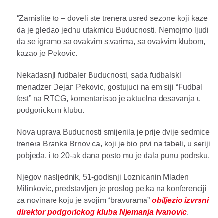
“Zamislite to – doveli ste trenera usred sezone koji kaze
da je gledao jednu utakmicu Buducnosti. Nemojmo ljudi
da se igramo sa ovakvim stvarima, sa ovakvim klubom,
kazao je Pekovic.
Nekadasnji fudbaler Buducnosti, sada fudbalski
menadzer Dejan Pekovic, gostujuci na emisiji “Fudbal
fest” na RTCG, komentarisao je aktuelna desavanja u
podgorickom klubu.
Nova uprava Buducnosti smijenila je prije dvije sedmice
trenera Branka Brnovica, koji je bio prvi na tabeli, u seriji
pobjeda, i to 20-ak dana posto mu je dala punu podrsku.
Njegov nasljednik, 51-godisnji Loznicanin Mladen
Milinkovic, predstavljen je proslog petka na konferenciji
za novinare koju je svojim “bravurama”
obiljezio izvrsni
direktor podgorickog kluba Njemanja Ivanovic
.