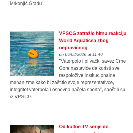
Mrkonjić Gradu"
VPSCG zatražio hitnu reakciju
World Aquaticsa zbog
nepravičnog...
on 06/08/2026 at 11:40
"Vaterpolo i plivački savez Crne
Gore nastaviće da koristi sve
raspoložive institucionalne
mehanizme kako bi zaštitio svoje reprezentativce,
integritet vaterpola i osnovna načela sporta", saoštili su
iz VPSCG
Od kultne TV serije do