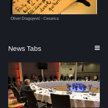
Oliver Dragojević - Cesarica
Mas
News Tabs