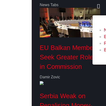
News Tabs
P
EU Balkan Members
Seek Greater Role
in Commission
Damir Zovic
Serbia Weak on
Penalising Money-