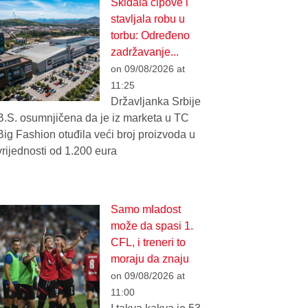
Skidala čipove i
stavljala robu u
torbu: Određeno
zadržavanje...
on 09/08/2026 at
11:25
Državljanka Srbije
B.S. osumnjičena da je iz marketa u TC
Big Fashion otuđila veći broj proizvoda u
vrijednosti od 1.200 eura
Samo mladost
može da spasi 1.
CFL, i treneri to
moraju da znaju
on 09/08/2026 at
11:00