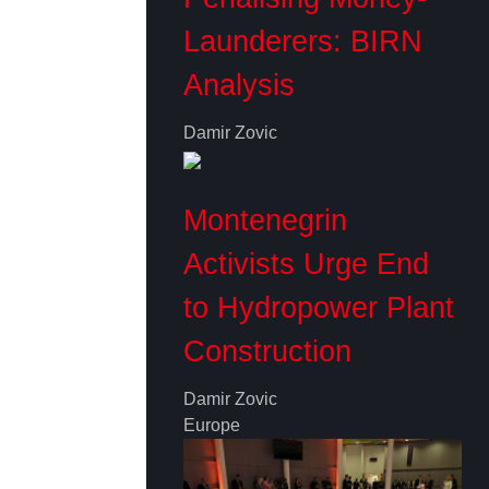
Launderers: BIRN
Analysis
Damir Zovic
Montenegrin
Activists Urge End
to Hydropower Plant
Construction
Damir Zovic
Europe