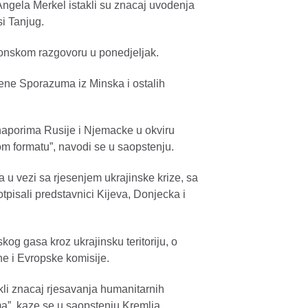
Angela Merkel istakli su znacaj uvodenja
i Tanjug.
efonskom razgovoru u ponedjeljak.
jene Sporazuma iz Minska i ostalih
 naporima Rusije i Njemacke u okviru
om formatu”, navodi se u saopstenju.
a u vezi sa rjesenjem ukrajinske krize, sa
pisali predstavnici Kijeva, Donjecka i
skog gasa kroz ukrajinsku teritoriju, o
ne i Evropske komisije.
kli znacaj rjesavanja humanitarnih
a”, kaze se u saopstenju Kremlja.