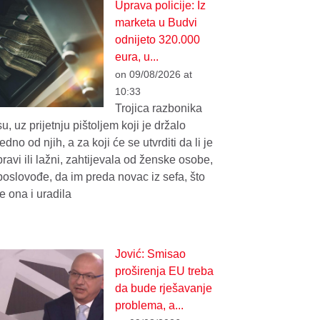
Uprava policije: Iz
marketa u Budvi
odnijeto 320.000
eura, u...
on 09/08/2026 at
10:33
Trojica razbonika
su, uz prijetnju pištoljem koji je držalo
jedno od njih, a za koji će se utvrditi da li je
pravi ili lažni, zahtijevala od ženske osobe,
poslovođe, da im preda novac iz sefa, što
je ona i uradila
Jović: Smisao
proširenja EU treba
da bude rješavanje
problema, a...