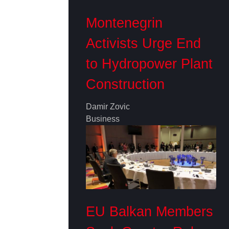
Montenegrin
Activists Urge End
to Hydropower Plant
Construction
Damir Zovic
Business
EU Balkan Members