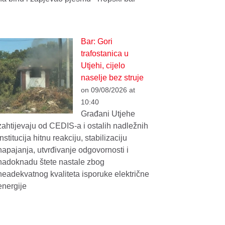
Bar: Gori
trafostanica u
Utjehi, cijelo
naselje bez struje
on 09/08/2026 at
10:40
Građani Utjehe
zahtijevaju od CEDIS-a i ostalih nadležnih
institucija hitnu reakciju, stabilizaciju
napajanja, utvrđivanje odgovornosti i
nadoknadu štete nastale zbog
neadekvatnog kvaliteta isporuke električne
energije