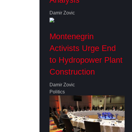
Damir Zovic
Montenegrin
Activists Urge End
to Hydropower Plant
Construction
Damir Zovic
Politics