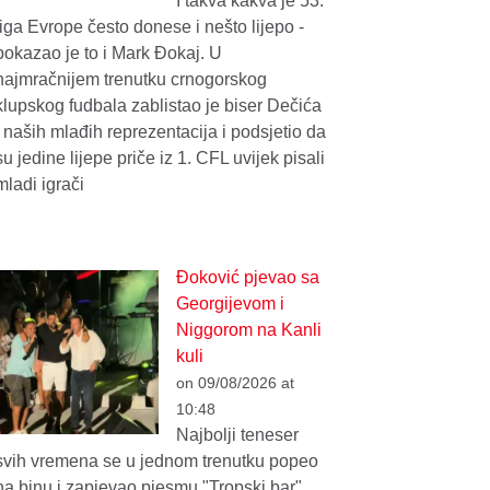
I takva kakva je 53.
liga Evrope često donese i nešto lijepo -
pokazao je to i Mark Đokaj. U
najmračnijem trenutku crnogorskog
klupskog fudbala zablistao je biser Dečića
i naših mlađih reprezentacija i podsjetio da
su jedine lijepe priče iz 1. CFL uvijek pisali
mladi igrači
Đoković pjevao sa
Georgijevom i
Niggorom na Kanli
kuli
on 09/08/2026 at
10:48
Najbolji teneser
svih vremena se u jednom trenutku popeo
na binu i zapjevao pjesmu "Tropski bar"