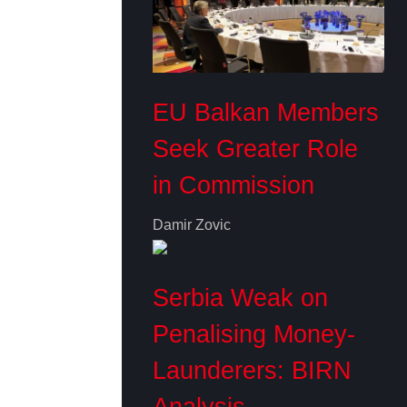
EU Balkan Members
Seek Greater Role
in Commission
Damir Zovic
Serbia Weak on
Penalising Money-
Launderers: BIRN
Analysis