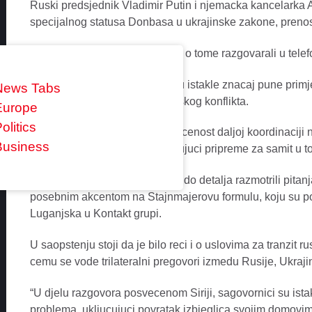
Ruski predsjednik Vladimir Putin i njemacka kancelarka 
specijalnog statusa Donbasa u ukrajinske zakone, prenos
Kako je saopstio Kremlj, oni su o tome razgovarali u tel
Kako se navodi, obije strane su istakle znacaj pune prim
News Tabs
sporazuma za rjesenje ukrajinskog konflikta.
Europe
olitics
“Sagovornici su ponovili posvecenost daljoj koordinaciji
Business
Normandijske cetvorke, ukljucujuci pripreme za samit u t
Dodaje se da su Putin i Merkel do detalja razmotrili pitanj
posebnim akcentom na Stajnmajerovu formulu, koju su pot
Luganjska u Kontakt grupi.
U saopstenju stoji da je bilo reci i o uslovima za tranzit ru
cemu se vode trilateralni pregovori izmedu Rusije, Ukraji
“U djelu razgovora posvecenom Siriji, sagovornici su ista
problema, ukljucujuci povratak izbjeglica svojim domovim