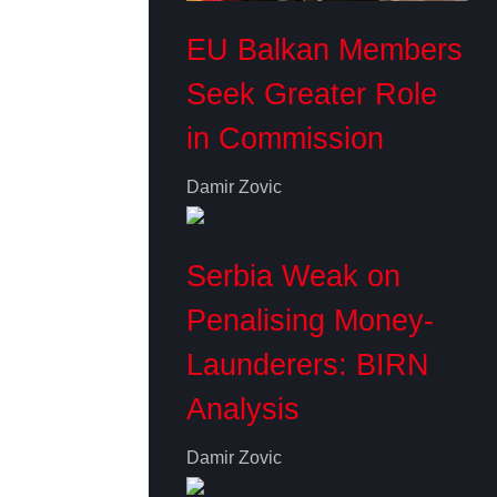
EU Balkan Members
Seek Greater Role
in Commission
Damir Zovic
Serbia Weak on
Penalising Money-
Launderers: BIRN
Analysis
Damir Zovic