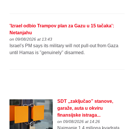
'Izrael odbio Trampov plan za Gazu u 15 tačaka':
Netanjahu
on 09/08/2026 at 13:43
Israel's PM says its military will not pull-out from Gaza
until Hamas is "genuinely" disarmed.
SDT „zaključao” stanove,
garaže, auta u okviru
finansijske istraga...
on 09/08/2026 at 14:26
Najmanje 1,4 miliona kvadrata