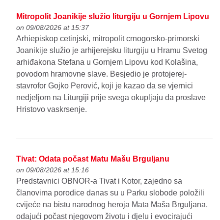
Mitropolit Joanikije služio liturgiju u Gornjem Lipovu
on 09/08/2026 at 15:37
Arhiepiskop cetinjski, mitropolit crnogorsko-primorski
Joanikije služio je arhijerejsku liturgiju u Hramu Svetog
arhiđakona Stefana u Gornjem Lipovu kod Kolašina,
povodom hramovne slave. Besjedio je protojerej-
stavrofor Gojko Perović, koji je kazao da se vjernici
nedjeljom na Liturgiji prije svega okupljaju da proslave
Hristovo vaskrsenje.
Tivat: Odata počast Matu Mašu Brguljanu
on 09/08/2026 at 15:16
Predstavnici OBNOR-a Tivat i Kotor, zajedno sa
članovima porodice danas su u Parku slobode položili
cvijeće na bistu narodnog heroja Mata Maša Brguljana,
odajući počast njegovom životu i djelu i evocirajući