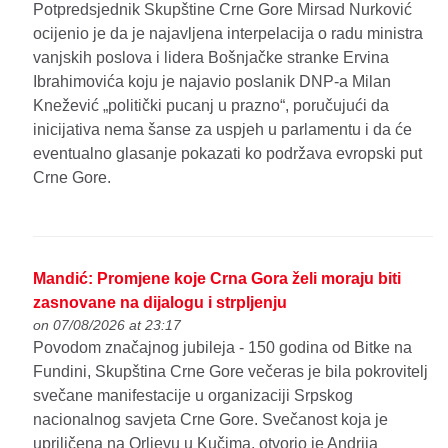
Potpredsjednik Skupštine Crne Gore Mirsad Nurković
ocijenio je da je najavljena interpelacija o radu ministra
vanjskih poslova i lidera Bošnjačke stranke Ervina
Ibrahimovića koju je najavio poslanik DNP-a Milan
Knežević „politički pucanj u prazno“, poručujući da
inicijativa nema šanse za uspjeh u parlamentu i da će
eventualno glasanje pokazati ko podržava evropski put
Crne Gore.
Mandić: Promjene koje Crna Gora želi moraju biti
zasnovane na dijalogu i strpljenju
on 07/08/2026 at 23:17
Povodom značajnog jubileja - 150 godina od Bitke na
Fundini, Skupština Crne Gore večeras je bila pokrovitelj
svečane manifestacije u organizaciji Srpskog
nacionalnog savjeta Crne Gore. Svečanost koja je
upriličena na Orljevu u Kučima, otvorio je Andrija