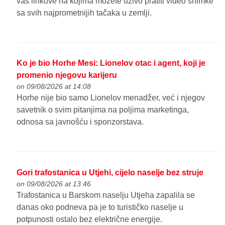
vas linkove na kojima možete uživo pratiti video snimke
sa svih najprometnijih tačaka u zemlji.
Ko je bio Horhe Mesi: Lionelov otac i agent, koji je
promenio njegovu karijeru
on 09/08/2026 at 14:08
Horhe nije bio samo Lionelov menadžer, već i njegov
savetnik o svim pitanjima na poljima marketinga,
odnosa sa javnošću i sponzorstava.
Gori trafostanica u Utjehi, cijelo naselje bez struje
on 09/08/2026 at 13:46
Trafostanica u Barskom naselju Utjeha zapalila se
danas oko podneva pa je to turističko naselje u
potpunosti ostalo bez električne energije.