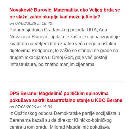
Novaković Đurović: Matematika oko Veljeg brda se
ne slaže, zašto skuplje kad može jeftinije?
on 07/08/2026 at 15:40
Potpredsjednica Građanskog pokreta URA, Ana
Novaković Đurović, upitala je zašto je cijena izgradnje
kvadrata na Veljem brdu znatno veća nego u ostalim
dijelovima Podgorice, te zašto se stanovi ne grade na
drugim lokacijama u Crnoj Gori, gdje već postoji
infrastruktura, po znatno manjim cijenama.
DPS Berane: Magdelinić političkim spinovima
pokušava sakriti katastrofalno stanje u KBC Berane
on 07/08/2026 at 15:30
Iz Opštinskog odbora Demokratske partije socijalista u
Beranama kazali su da direktor Kliničko-bolničkog
centra u tom gradu, Milorad Magdelinić pokušava