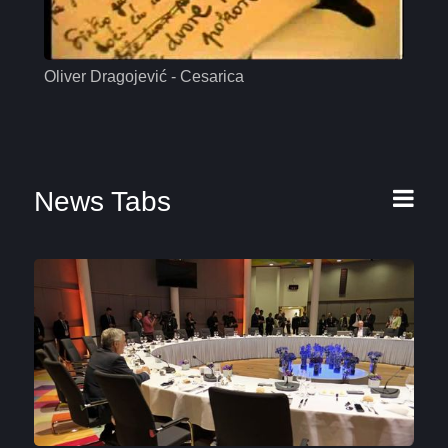
Oliver Dragojević - Cesarica
Mas
News Tabs