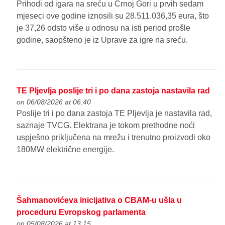
Prihodi od igara na sreću u Crnoj Gori u prvih sedam
mjeseci ove godine iznosili su 28.511.036,35 eura, što
je 37,26 odsto više u odnosu na isti period prošle
godine, saopšteno je iz Uprave za igre na sreću.
TE Pljevlja poslije tri i po dana zastoja nastavila rad
on 06/08/2026 at 06:40
Poslije tri i po dana zastoja TE Pljevlja je nastavila rad,
saznaje TVCG. Elektrana je tokom prethodne noći
uspješno priključena na mrežu i trenutno proizvodi oko
180MW električne energije.
Šahmanovićeva inicijativa o CBAM-u ušla u
proceduru Evropskog parlamenta
on 05/08/2026 at 13:15