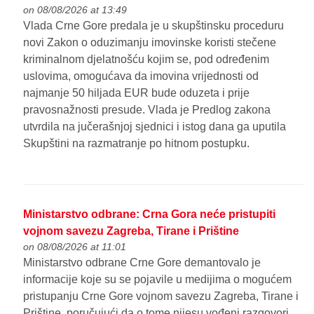
on 08/08/2026 at 13:49
Vlada Crne Gore predala je u skupštinsku proceduru
novi Zakon o oduzimanju imovinske koristi stečene
kriminalnom djelatnošću kojim se, pod određenim
uslovima, omogućava da imovina vrijednosti od
najmanje 50 hiljada EUR bude oduzeta i prije
pravosnažnosti presude. Vlada je Predlog zakona
utvrdila na jučerašnjoj sjednici i istog dana ga uputila
Skupštini na razmatranje po hitnom postupku.
Ministarstvo odbrane: Crna Gora neće pristupiti
vojnom savezu Zagreba, Tirane i Prištine
on 08/08/2026 at 11:01
Ministarstvo odbrane Crne Gore demantovalo je
informacije koje su se pojavile u medijima o mogućem
pristupanju Crne Gore vojnom savezu Zagreba, Tirane i
Prištine, poručujući da o tome nijesu vođeni razgovori