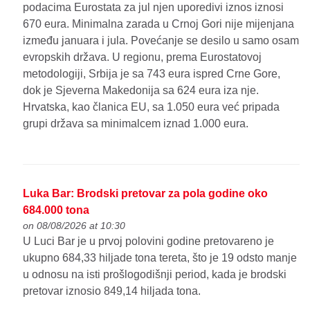
podacima Eurostata za jul njen uporedivi iznos iznosi
670 eura. Minimalna zarada u Crnoj Gori nije mijenjana
između januara i jula. Povećanje se desilo u samo osam
evropskih država. U regionu, prema Eurostatovoj
metodologiji, Srbija je sa 743 eura ispred Crne Gore,
dok je Sjeverna Makedonija sa 624 eura iza nje.
Hrvatska, kao članica EU, sa 1.050 eura već pripada
grupi država sa minimalcem iznad 1.000 eura.
Luka Bar: Brodski pretovar za pola godine oko
684.000 tona
on 08/08/2026 at 10:30
U Luci Bar je u prvoj polovini godine pretovareno je
ukupno 684,33 hiljade tona tereta, što je 19 odsto manje
u odnosu na isti prošlogodišnji period, kada je brodski
pretovar iznosio 849,14 hiljada tona.