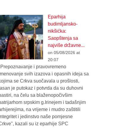
Eparhija
budimljansko-
nikšićka:
Saopštenja sa
najviše državne...
on 05/08/2026 at
20:07
"Prepoznavanje i pravovremeno
imenovanje svih izazova i opasnih ideja sa
kojima se Crkva suočavala u prošlosti,
jasan je putokaz i potvrda da su duhovni
pastiri, na čelu sa blaženopočivšim
patrijarhom srpskim g.Irinejem i tadašnjim
arhijerejima, na vrijeme i mudro zaštitili
integritet i jedinstvo naše pomjesne
Crkve", kazali su iz eparhije SPC