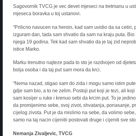
Sagovornik TVCG je vec devet mjeseci na tretmanu u ustan
mjeseca boravka u toj ustanovi.
“Prilicno navucen na heroin, kad sam uvidio da sa cetiri
izguram dan, tada sam shvatio da sam na kraju puta. Bio
njega 19 godina. Tek kad sam shvatio da je taj zid nepr
istice Marko.
Marku trenutno najteze pada to sto je razdvojen od djete
bolja osoba i da taj put sam mora da krci.
“Nema nazad, stigao sam do zida i mogu samo istim putem
gdje sam bio, a to ne zelim. Postoji put koji je tezi, ali koj
sam kosijer u ruke i krenuo sebi da krcim put. To je jedi
da promijenimo sebe, svoj zivot, shvatanja, ponasanje, p
cijelog zivota. Put je da mislimo na sebe, da volimo sebe
samo na taj nacin cijenitii postovati druge i cijeniti sve st
Nemanja Zivaljevic, TVCG