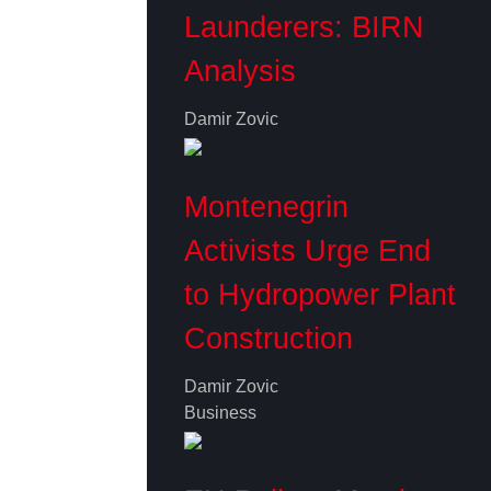
Launderers: BIRN
Analysis
Damir Zovic
Montenegrin
Activists Urge End
to Hydropower Plant
Construction
Damir Zovic
Business