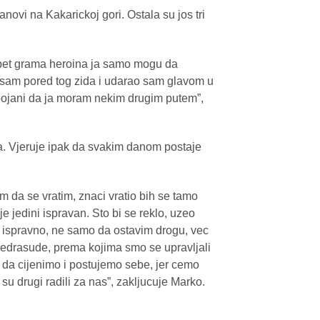
ovi na Kakarickoj gori. Ostala su jos tri
, pet grama heroina ja samo mogu da
 sam pored tog zida i udarao sam glavom u
obojani da ja moram nekim drugim putem”,
ta. Vjeruje ipak da svakim danom postaje
 da se vratim, znaci vratio bih se tamo
i je jedini ispravan. Sto bi se reklo, uzeo
no ispravno, ne samo da ostavim drogu, vec
redrasude, prema kojima smo se upravljali
, da cijenimo i postujemo sebe, jer cemo
o su drugi radili za nas”, zakljucuje Marko.