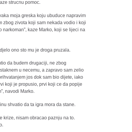
traze strucnu pomoc.
da svaka moja greska koju ubuduce napravim
zbog zivota koji sam nekada vodio i koji
 narkoman”, kaze Marko, koji se lijeci na
djelo ono sto mu je droga pruzala.
tio da budem drugaciji, ne zbog
 istaknem u necemu, a zapravo sam zelio
ihvatanjem jos dok sam bio dijete, iako
 koji je propusio, prvi koji ce da popije
m”, navodi Marko.
dinu shvatio da ta igra mora da stane.
e krize, nisam obracao paznju na to.
o.