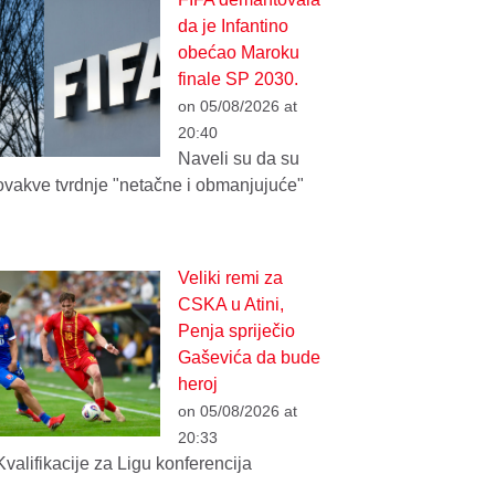
da je Infantino
obećao Maroku
finale SP 2030.
on 05/08/2026 at
20:40
Naveli su da su
ovakve tvrdnje "netačne i obmanjujuće"
Veliki remi za
CSKA u Atini,
Penja spriječio
Gaševića da bude
heroj
on 05/08/2026 at
20:33
Kvalifikacije za Ligu konferencija