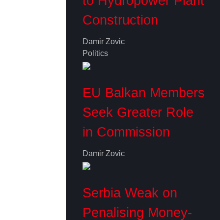
to Hydropower Plant
Construction
Damir Zovic
Politics
EU Balkan Members
Seek Greater Role
in Commission
Damir Zovic
Serbia Weak on
Penalising Money-