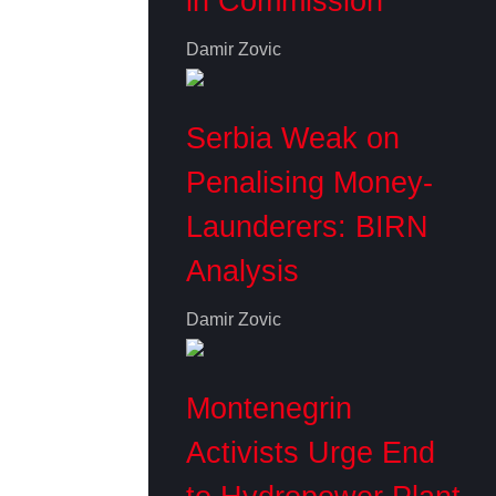
in Commission
Damir Zovic
Serbia Weak on
Penalising Money-
Launderers: BIRN
Analysis
Damir Zovic
Montenegrin
Activists Urge End