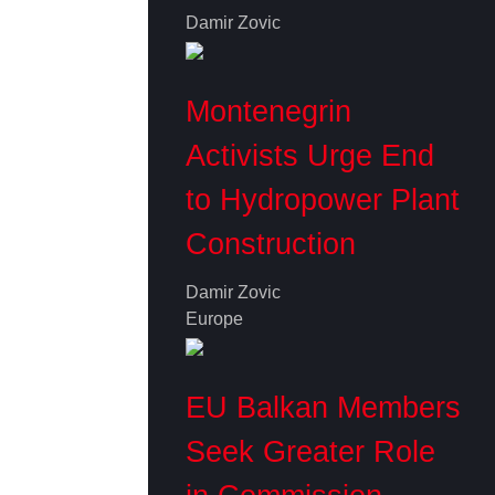
Damir Zovic
Montenegrin
Activists Urge End
to Hydropower Plant
Construction
Damir Zovic
Europe
EU Balkan Members
Seek Greater Role