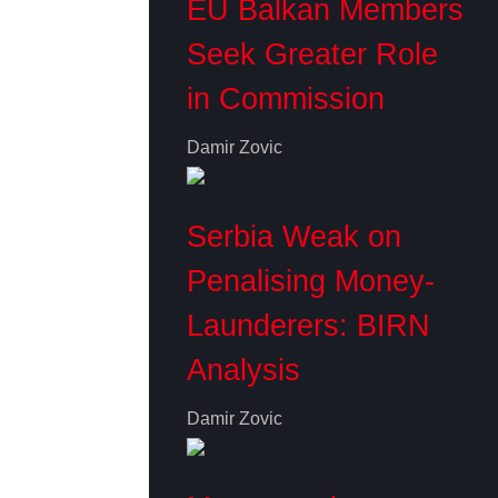
EU Balkan Members
Seek Greater Role
in Commission
Damir Zovic
Serbia Weak on
Penalising Money-
Launderers: BIRN
Analysis
Damir Zovic