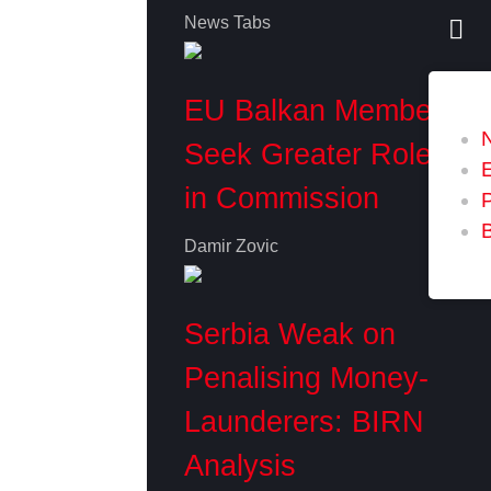
News Tabs
EU Balkan Members
Seek Greater Role
in Commission
P
Damir Zovic
Serbia Weak on
Penalising Money-
Launderers: BIRN
Analysis