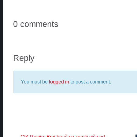
0 comments
Reply
You must be
logged in
to post a comment.
CIK Rusije: Broj birača u zemlji više od