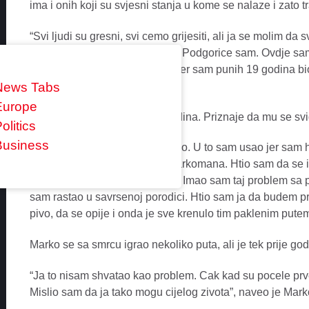
ima i onih koji su svjesni stanja u kome se nalaze i zato 
“Svi ljudi su gresni, svi cemo grijesiti, ali ja se molim 
bude nova. Imam 34 godine, iz Podgorice sam. Ovdje sam 
se nadam da vise necu voditi, jer sam punih 19 godina bio
Kakarickoj gori.
News Tabs
Europe
Herion je probao vec sa 15 godina. Priznaje da mu se svi
olitics
Business
“Sa cetrnaest godina sam poceo. U to sam usao jer sam h
znatizelje, kako kaze vecina narkomana. Htio sam da se
da budem prihvacen u drustvu. Imao sam taj problem sa pr
sam rastao u savrsenoj porodici. Htio sam ja da budem prvi
pivo, da se opije i onda je sve krenulo tim paklenim pute
Marko se sa smrcu igrao nekoliko puta, ali je tek prije go
“Ja to nisam shvatao kao problem. Cak kad su pocele prv
Mislio sam da ja tako mogu cijelog zivota”, naveo je Mark