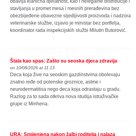
obavlja klanična djelatnost, kao i nelegalne distribucije i
stavljanja u promet mesa i mesnih prerađevina bez
obezbijeđene obavezne sljedljivosti proizvoda i nadzora
veterinarske službe, izjavio je ministar bez portfelja,
koordinator rada inspekcijskih službi Milutin Butorović.
Štala kao spas: Zašto su seoska djeca zdravija
on 10/08/2026 at 11:13
Deca koja žive na seoskim gazdinstvima obolevaju
znatno ređe od polenske groznice, astme i
neurodermatitisa nego deca koja odrastaju u gradu.
Razlog za to sada otkriva nova studija istraživačke
grupe iz Minhena.
URA: Smijenjena nakon žalbi roditelja i nalaza