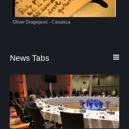
Oliver Dragojević - Cesarica
Mas
News Tabs