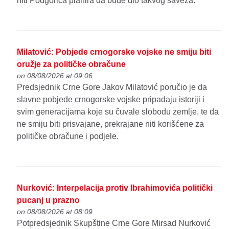
niti Podgorica planira da bude dio takvog saveza.
Milatović: Pobjede crnogorske vojske ne smiju biti
oružje za političke obračune
on 08/08/2026 at 09:06
Predsjednik Crne Gore Jakov Milatović poručio je da
slavne pobjede crnogorske vojske pripadaju istoriji i
svim generacijama koje su čuvale slobodu zemlje, te da
ne smiju biti prisvajane, prekrajane niti korišćene za
političke obračune i podjele.
Nurković: Interpelacija protiv Ibrahimovića politički
pucanj u prazno
on 08/08/2026 at 08:09
Potpredsjednik Skupštine Crne Gore Mirsad Nurković