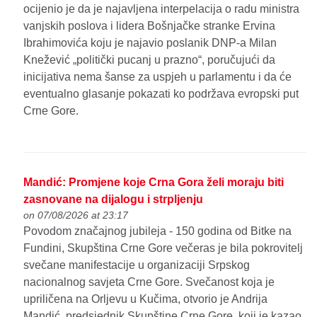
ocijenio je da je najavljena interpelacija o radu ministra
vanjskih poslova i lidera Bošnjačke stranke Ervina
Ibrahimovića koju je najavio poslanik DNP-a Milan
Knežević „politički pucanj u prazno“, poručujući da
inicijativa nema šanse za uspjeh u parlamentu i da će
eventualno glasanje pokazati ko podržava evropski put
Crne Gore.
Mandić: Promjene koje Crna Gora želi moraju biti
zasnovane na dijalogu i strpljenju
on 07/08/2026 at 23:17
Povodom značajnog jubileja - 150 godina od Bitke na
Fundini, Skupština Crne Gore večeras je bila pokrovitelj
svečane manifestacije u organizaciji Srpskog
nacionalnog savjeta Crne Gore. Svečanost koja je
upriličena na Orljevu u Kučima, otvorio je Andrija
Mandić, predsjednik Skupštine Crne Gore, koji je kazao