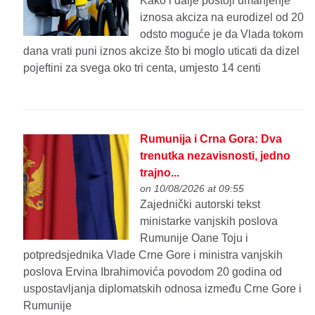
Kako i dalje postoji umanjenje
iznosa akciza na eurodizel od 20
odsto moguće je da Vlada tokom
dana vrati puni iznos akcize što bi moglo uticati da dizel
pojeftini za svega oko tri centa, umjesto 14 centi
Rumunija i Crna Gora: Dva
trenutka nezavisnosti, jedno
trajno...
on 10/08/2026 at 09:55
Zajednički autorski tekst
ministarke vanjskih poslova
Rumunije Oane Toju i
potpredsjednika Vlade Crne Gore i ministra vanjskih
poslova Ervina Ibrahimovića povodom 20 godina od
uspostavljanja diplomatskih odnosa između Crne Gore i
Rumunije