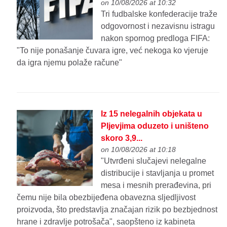
on 10/08/2026 at 10:32
Tri fudbalske konfederacije traže
odgovornost i nezavisnu istragu
nakon spornog predloga FIFA:
"To nije ponašanje čuvara igre, već nekoga ko vjeruje
da igra njemu polaže račune"
Iz 15 nelegalnih objekata u
Pljevjima oduzeto i uništeno
skoro 3,9...
on 10/08/2026 at 10:18
"Utvrđeni slučajevi nelegalne
distribucije i stavljanja u promet
mesa i mesnih prerađevina, pri
čemu nije bila obezbijeđena obavezna sljedljivost
proizvoda, što predstavlja značajan rizik po bezbjednost
hrane i zdravlje potrošača", saopšteno iz kabineta