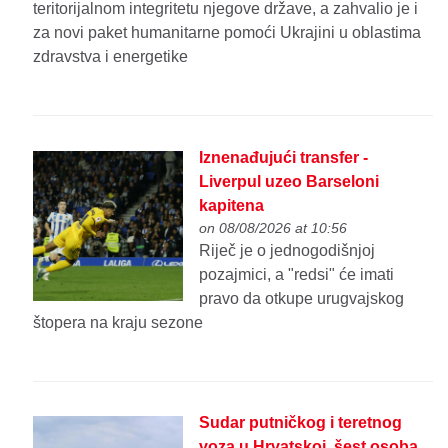
teritorijalnom integritetu njegove države, a zahvalio je i
za novi paket humanitarne pomoći Ukrajini u oblastima
zdravstva i energetike
Iznenađujući transfer -
Liverpul uzeo Barseloni
kapitena
on 08/08/2026 at 10:56
Riječ je o jednogodišnjoj
pozajmici, a "redsi" će imati
pravo da otkupe urugvajskog
štopera na kraju sezone
Sudar putničkog i teretnog
voza u Hrvatskoj, šest osoba