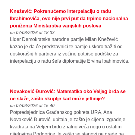
Knežević: Pokrenućemo interpelaciju o radu
Ibrahimovića, ovo nije prvi put da trpimo nacionalna
poniženja Ministarstva vanjskih poslova
on 07/08/2026 at 18:33
Lider Demokratske narodne partije Milan Knežević
kazao je da će predstavnici te partije uskoro tražiti od
doskorašnjih partnera iz većine potpise podrške za
interpelaciju o radu šefa diplomatije Ervina Ibahimovića.
Novaković Đurović: Matematika oko Veljeg brda se
ne slaže, zašto skuplje kad može jeftinije?
on 07/08/2026 at 15:40
Potpredsjednica Građanskog pokreta URA, Ana
Novaković Đurović, upitala je zašto je cijena izgradnje
kvadrata na Veljem brdu znatno veća nego u ostalim
dijelovima Podgorice, te zašto se stanovi ne grade na