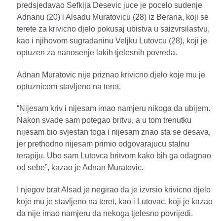
predsjedavao Sefkija Desevic juce je pocelo sudenje
Adnanu (20) i Alsadu Muratovicu (28) iz Berana, koji se
terete za krivicno djelo pokusaj ubistva u saizvrsilastvu,
kao i njihovom sugradaninu Veljku Lutovcu (28), koji je
optuzen za nanosenje lakih tjelesnih povreda.
Adnan Muratovic nije priznao krivicno djelo koje mu je
optuznicom stavljeno na teret.
“Nijesam kriv i nijesam imao namjeru nikoga da ubijem.
Nakon svade sam potegao britvu, a u tom trenutku
nijesam bio svjestan toga i nijesam znao sta se desava,
jer prethodno nijesam primio odgovarajucu stalnu
terapiju. Ubo sam Lutovca britvom kako bih ga odagnao
od sebe”, kazao je Adnan Muratovic.
I njegov brat Alsad je negirao da je izvrsio krivicno djelo
koje mu je stavljeno na teret, kao i Lutovac, koji je kazao
da nije imao namjeru da nekoga tjelesno povrijedi.