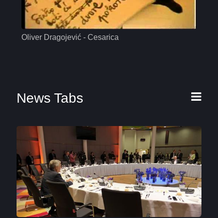
Oliver Dragojević - Cesarica
Mas
News Tabs