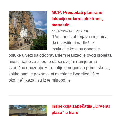
MCP: Preispitati planiranu
lokaciju solarne elektrane,
manastir...
on 07/08/2026 at 10:41
"Posebno zabrinjava činjenica
da investitor i nadležne
institucije koje su donosile
odluke u vezi sa odobravanjem realizacije ovog projekta
nijesu našle za shodno da sa svojim namjerama
zvanično upoznaju Mitropoliju crnogorsko-primorsku, a,
koliko nam je poznato, ni mještane Bogetića i šire
okoline", kazali su iz te mitropolije
Inspekcija zapečatila „Crvenu
plažu” u Baru