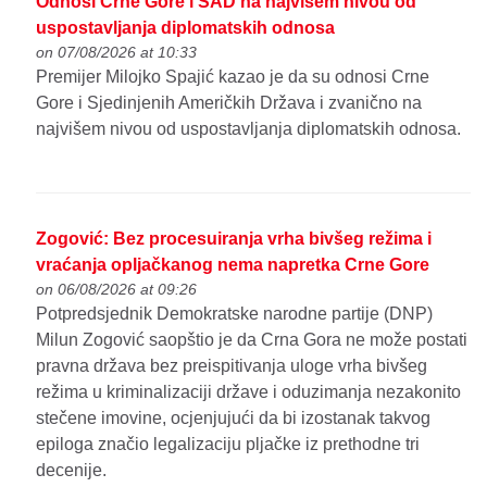
Odnosi Crne Gore i SAD na najvišem nivou od
uspostavljanja diplomatskih odnosa
on 07/08/2026 at 10:33
Premijer Milojko Spajić kazao je da su odnosi Crne
Gore i Sjedinjenih Američkih Država i zvanično na
najvišem nivou od uspostavljanja diplomatskih odnosa.
Zogović: Bez procesuiranja vrha bivšeg režima i
vraćanja opljačkanog nema napretka Crne Gore
on 06/08/2026 at 09:26
Potpredsjednik Demokratske narodne partije (DNP)
Milun Zogović saopštio je da Crna Gora ne može postati
pravna država bez preispitivanja uloge vrha bivšeg
režima u kriminalizaciji države i oduzimanja nezakonito
stečene imovine, ocjenjujući da bi izostanak takvog
epiloga značio legalizaciju pljačke iz prethodne tri
decenije.