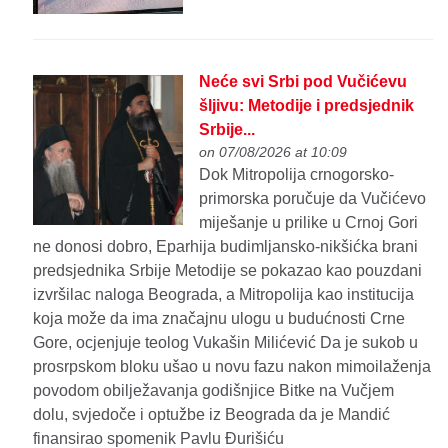
Neće svi Srbi pod Vučićevu
šljivu: Metodije i predsjednik
Srbije...
on 07/08/2026 at 10:09
Dok Mitropolija crnogorsko-
primorska poručuje da Vučićevo
miješanje u prilike u Crnoj Gori
ne donosi dobro, Eparhija budimljansko-nikšićka brani
predsjednika Srbije Metodije se pokazao kao pouzdani
izvršilac naloga Beograda, a Mitropolija kao institucija
koja može da ima značajnu ulogu u budućnosti Crne
Gore, ocjenjuje teolog Vukašin Milićević Da je sukob u
prosrpskom bloku ušao u novu fazu nakon mimoilaženja
povodom obilježavanja godišnjice Bitke na Vučjem
dolu, svjedoče i optužbe iz Beograda da je Mandić
finansirao spomenik Pavlu Đurišiću