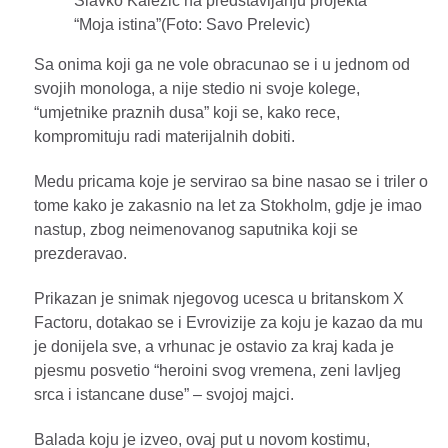
Slavko Kalezic na predstavljanju projekta
“Moja istina”(Foto: Savo Prelevic)
Sa onima koji ga ne vole obracunao se i u jednom od
svojih monologa, a nije stedio ni svoje kolege,
“umjetnike praznih dusa” koji se, kako rece,
kompromituju radi materijalnih dobiti.
Medu pricama koje je servirao sa bine nasao se i triler o
tome kako je zakasnio na let za Stokholm, gdje je imao
nastup, zbog neimenovanog saputnika koji se
prezderavao.
Prikazan je snimak njegovog ucesca u britanskom X
Factoru, dotakao se i Evrovizije za koju je kazao da mu
je donijela sve, a vrhunac je ostavio za kraj kada je
pjesmu posvetio “heroini svog vremena, zeni lavljeg
srca i istancane duse” – svojoj majci.
Balada koju je izveo, ovaj put u novom kostimu,