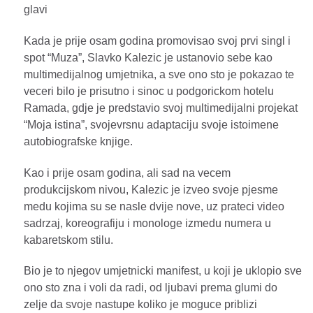
glavi
Kada je prije osam godina promovisao svoj prvi singl i
spot “Muza”, Slavko Kalezic je ustanovio sebe kao
multimedijalnog umjetnika, a sve ono sto je pokazao te
veceri bilo je prisutno i sinoc u podgorickom hotelu
Ramada, gdje je predstavio svoj multimedijalni projekat
“Moja istina”, svojevrsnu adaptaciju svoje istoimene
autobiografske knjige.
Kao i prije osam godina, ali sad na vecem
produkcijskom nivou, Kalezic je izveo svoje pjesme
medu kojima su se nasle dvije nove, uz prateci video
sadrzaj, koreografiju i monologe izmedu numera u
kabaretskom stilu.
Bio je to njegov umjetnicki manifest, u koji je uklopio sve
ono sto zna i voli da radi, od ljubavi prema glumi do
zelje da svoje nastupe koliko je moguce priblizi