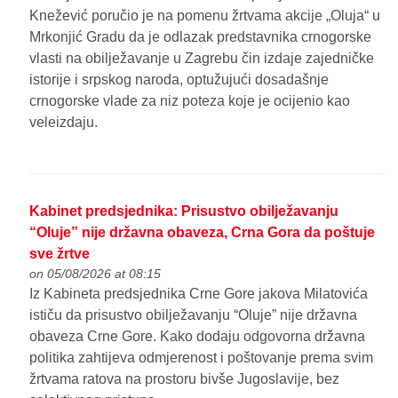
Knežević poručio je na pomenu žrtvama akcije „Oluja“ u
Mrkonjić Gradu da je odlazak predstavnika crnogorske
vlasti na obilježavanje u Zagrebu čin izdaje zajedničke
istorije i srpskog naroda, optužujući dosadašnje
crnogorske vlade za niz poteza koje je ocijenio kao
veleizdaju.
Kabinet predsjednika: Prisustvo obilježavanju
“Oluje” nije državna obaveza, Crna Gora da poštuje
sve žrtve
on 05/08/2026 at 08:15
Iz Kabineta predsjednika Crne Gore jakova Milatovića
ističu da prisustvo obilježavanju “Oluje” nije državna
obaveza Crne Gore. Kako dodaju odgovorna državna
politika zahtijeva odmjerenost i poštovanje prema svim
žrtvama ratova na prostoru bivše Jugoslavije, bez