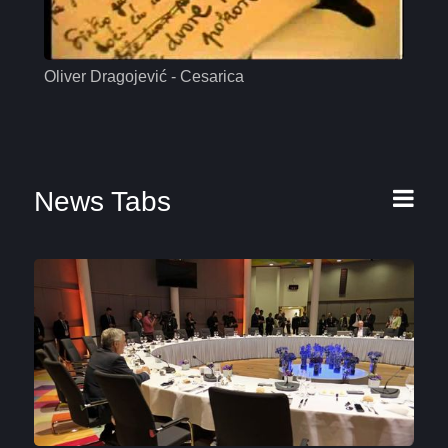
Oliver Dragojević - Cesarica
Mas
News Tabs