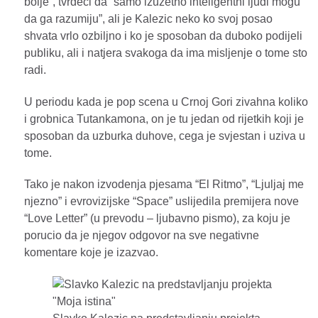
bolje”, tvrdeci da “samo izuzetno inteligentni ljudi mogu
da ga razumiju”, ali je Kalezic neko ko svoj posao
shvata vrlo ozbiljno i ko je sposoban da duboko podijeli
publiku, ali i natjera svakoga da ima misljenje o tome sto
radi.
U periodu kada je pop scena u Crnoj Gori zivahna koliko
i grobnica Tutankamona, on je tu jedan od rijetkih koji je
sposoban da uzburka duhove, cega je svjestan i uziva u
tome.
Tako je nakon izvodenja pjesama “El Ritmo”, “Ljuljaj me
njezno” i evrovizijske “Space” uslijedila premijera nove
“Love Letter” (u prevodu – ljubavno pismo), za koju je
porucio da je njegov odgovor na sve negativne
komentare koje je izazvao.