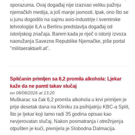
sporazuma. Ovaj događaj nije izazvao veliku pažnju
njemačkih medija, a još manje javnosti. Ipak, ono što se
u junu dogodilo na sajmu avio-industrije i svemirske
tehnologije ILA u Berlinu predstavlja događaj od
istorijskog značaja. Barem kada je riječ o istoriji izvoza
naoružanja Savezne Republike Njemačke, piše portal
"militaeraktuell.at".
Splićanin primljen sa 6,2 promila alkohola: Ljekar
kaže da ne pamti takav slučaj
on 08/08/2026 at 13:20
Muškarac sa čak 6,2 promila alkohola u krvi primljen je
prije desetak dana na Kliniku za psihijatriju KBC-a Split,
što je ljekar koji tamo radi 35 godina opisao kao
nevjerovatan slučaj. Nakon posmatranja i otrežnjenja
otpušten je kući, prenijela je Slobodna Dalmacija.