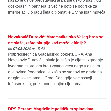
kazao je da će predstavnici te partije uskoro tražiti od
doskorašnjih partnera iz većine potpise podrške za
interpelaciju o radu šefa diplomatije Ervina Ibahimovića.
Novaković Đurović: Matematika oko Veljeg brda se
ne slaže, zašto skuplje kad može jeftinije?
on 07/08/2026 at 15:40
Potpredsjednica Građanskog pokreta URA, Ana
Novaković Đurović, upitala je zašto je cijena izgradnje
kvadrata na Veljem brdu znatno veća nego u ostalim
dijelovima Podgorice, te zašto se stanovi ne grade na
drugim lokacijama u Crnoj Gori, gdje već postoji
infrastruktura, po znatno manjim cijenama.
DPS Berane: Magdelinić političkim spinovima