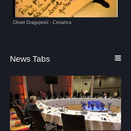
Oliver Dragojević - Cesarica
Mas
News Tabs