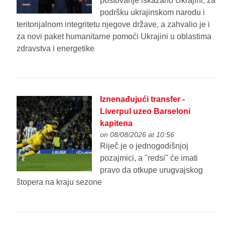
poštovanje iskazano Ukrajini, za
podršku ukrajinskom narodu i
teritorijalnom integritetu njegove države, a zahvalio je i
za novi paket humanitarne pomoći Ukrajini u oblastima
zdravstva i energetike
Iznenađujući transfer -
Liverpul uzeo Barseloni
kapitena
on 08/08/2026 at 10:56
Riječ je o jednogodišnjoj
pozajmici, a "redsi" će imati
pravo da otkupe urugvajskog
štopera na kraju sezone