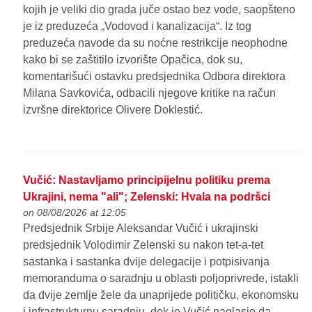
kojih je veliki dio grada juče ostao bez vode, saopšteno
je iz preduzeća „Vodovod i kanalizacija“. Iz tog
preduzeća navode da su noćne restrikcije neophodne
kako bi se zaštitilo izvorište Opačica, dok su,
komentarišući ostavku predsjednika Odbora direktora
Milana Savkovića, odbacili njegove kritike na račun
izvršne direktorice Olivere Doklestić.
Vučić: Nastavljamo principijelnu politiku prema
Ukrajini, nema "ali"; Zelenski: Hvala na podršci
on 08/08/2026 at 12:05
Predsjednik Srbije Aleksandar Vučić i ukrajinski
predsjednik Volodimir Zelenski su nakon tet-a-tet
sastanka i sastanka dvije delegacije i potpisivanja
memoranduma o saradnju u oblasti poljoprivrede, istakli
da dvije zemlje žele da unaprijede političku, ekonomsku
i infrastrukturnu saradnju, dok je Vučić naglasio da