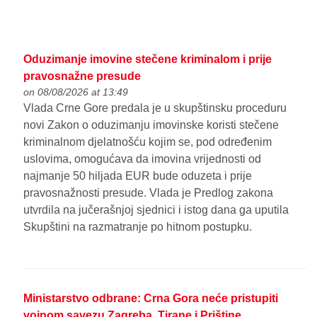
Oduzimanje imovine stečene kriminalom i prije
pravosnažne presude
on 08/08/2026 at 13:49
Vlada Crne Gore predala je u skupštinsku proceduru
novi Zakon o oduzimanju imovinske koristi stečene
kriminalnom djelatnošću kojim se, pod određenim
uslovima, omogućava da imovina vrijednosti od
najmanje 50 hiljada EUR bude oduzeta i prije
pravosnažnosti presude. Vlada je Predlog zakona
utvrdila na jučerašnjoj sjednici i istog dana ga uputila
Skupštini na razmatranje po hitnom postupku.
Ministarstvo odbrane: Crna Gora neće pristupiti
vojnom savezu Zagreba, Tirane i Prištine