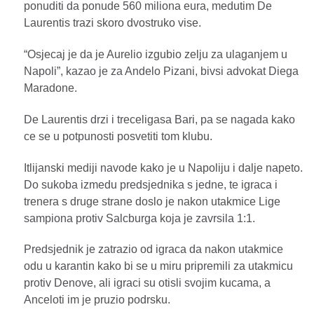
ponuditi da ponude 560 miliona eura, medutim De
Laurentis trazi skoro dvostruko vise.
“Osjecaj je da je Aurelio izgubio zelju za ulaganjem u
Napoli”, kazao je za Andelo Pizani, bivsi advokat Diega
Maradone.
De Laurentis drzi i treceligasa Bari, pa se nagada kako
ce se u potpunosti posvetiti tom klubu.
Itlijanski mediji navode kako je u Napoliju i dalje napeto.
Do sukoba izmedu predsjednika s jedne, te igraca i
trenera s druge strane doslo je nakon utakmice Lige
sampiona protiv Salcburga koja je zavrsila 1:1.
Predsjednik je zatrazio od igraca da nakon utakmice
odu u karantin kako bi se u miru pripremili za utakmicu
protiv Denove, ali igraci su otisli svojim kucama, a
Anceloti im je pruzio podrsku.