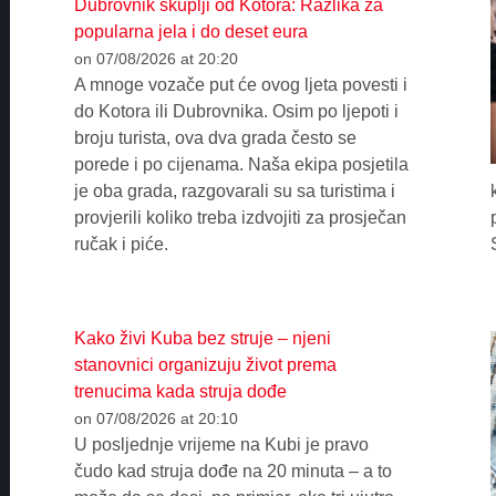
Dubrovnik skuplji od Kotora: Razlika za
popularna jela i do deset eura
on 07/08/2026 at 20:20
A mnoge vozače put će ovog ljeta povesti i
do Kotora ili Dubrovnika. Osim po ljepoti i
broju turista, ova dva grada često se
porede i po cijenama. Naša ekipa posjetila
je oba grada, razgovarali su sa turistima i
provjerili koliko treba izdvojiti za prosječan
ručak i piće.
Kako živi Kuba bez struje – njeni
stanovnici organizuju život prema
trenucima kada struja dođe
on 07/08/2026 at 20:10
U posljednje vrijeme na Kubi je pravo
čudo kad struja dođe na 20 minuta – a to