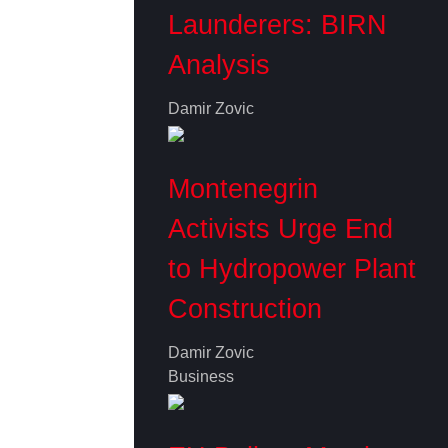
Launderers: BIRN
Analysis
Damir Zovic
Montenegrin
Activists Urge End
to Hydropower Plant
Construction
Damir Zovic
Business