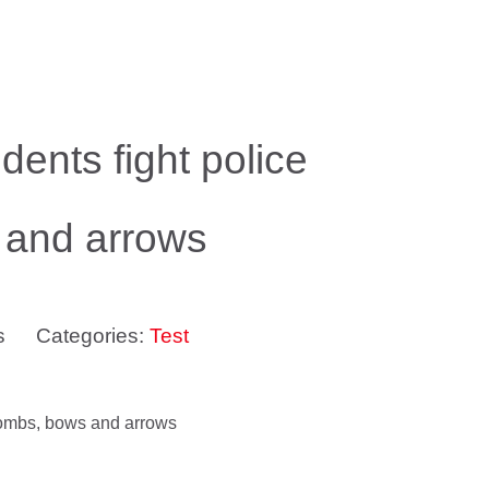
ents fight police
 and arrows
s
Categories:
Test