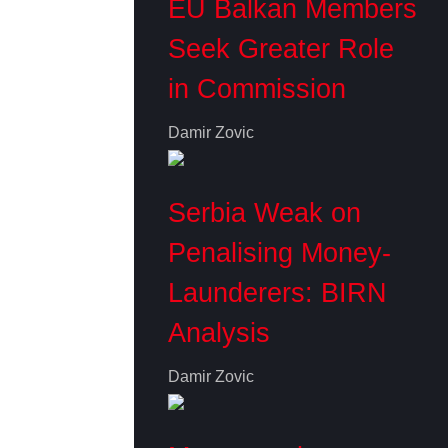
EU Balkan Members
Seek Greater Role
in Commission
Damir Zovic
Serbia Weak on
Penalising Money-
Launderers: BIRN
Analysis
Damir Zovic