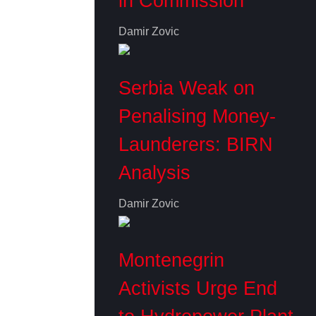
in Commission
Damir Zovic
Serbia Weak on
Penalising Money-
Launderers: BIRN
Analysis
Damir Zovic
Montenegrin
Activists Urge End