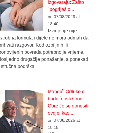
izgovaraju: Zašto
"pogriješio...
on 07/08/2026 at
18:40
Izvinjenje nije
čarobna formula i dijete ne mora odmah da
prihvati razgovor. Kod ozbiljnih ili
ponovljenih povreda potrebno je vrijeme,
dosljedno drugačije ponašanje, a ponekad
i stručna podrška
Mandić: Odluke o
budućnosti Crne
Gore će se donositi
ovdje, kao...
on 07/08/2026 at
18:15