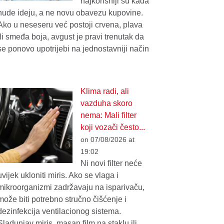
najkorisniji su kada
nude ideju, a ne novu obavezu kupovine.
Ako u neseseru već postoji crvena, plava
ili smeđa boja, avgust je pravi trenutak da
se ponovo upotrijebi na jednostavniji način
Klima radi, ali
vazduha skoro
nema: Mali filter
koji vozači često...
on 07/08/2026 at
19:02
Ni novi filter neće
uvijek ukloniti miris. Ako se vlaga i
mikroorganizmi zadržavaju na isparivaču,
može biti potrebno stručno čišćenje i
dezinfekcija ventilacionog sistema.
Sladunjav miris, masan film na staklu ili