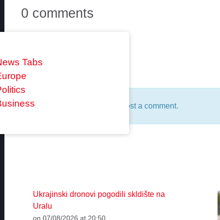
0 comments
News Tabs
Reply
Europe
olitics
Business
You must be
logged in
to post a comment.
Ukrajinski dronovi pogodili skldište na
Uralu
on 07/08/2026 at 20:50