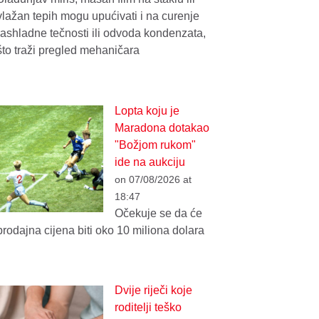
vlažan tepih mogu upućivati i na curenje
rashladne tečnosti ili odvoda kondenzata,
što traži pregled mehaničara
Lopta koju je
Maradona dotakao
"Božjom rukom"
ide na aukciju
on 07/08/2026 at
18:47
Očekuje se da će
prodajna cijena biti oko 10 miliona dolara
Dvije riječi koje
roditelji teško