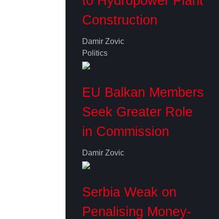
to Hydropower Plant
Construction
Damir Zovic
Politics
EU Balkan Members
Seek Greater Role
in Commission
Damir Zovic
Serbia Weak on
Penalising Money-