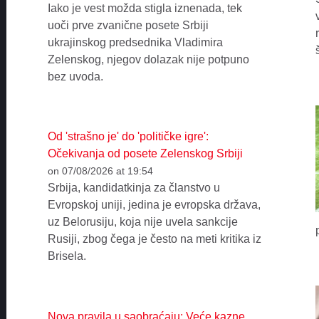
Iako je vest možda stigla iznenada, tek
uoči prve zvanične posete Srbiji
ukrajinskog predsednika Vladimira
Zelenskog, njegov dolazak nije potpuno
bez uvoda.
Od 'strašno je' do 'političke igre':
Očekivanja od posete Zelenskog Srbiji
on 07/08/2026 at 19:54
Srbija, kandidatkinja za članstvo u
Evropskoj uniji, jedina je evropska država,
uz Belorusiju, koja nije uvela sankcije
Rusiji, zbog čega je često na meti kritika iz
Brisela.
Nova pravila u saobraćaju: Veće kazne,