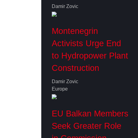
Damir Zovic
Montenegrin
Activists Urge End
to Hydropower Plant
Construction
Damir Zovic
Europe
EU Balkan Members
Seek Greater Role