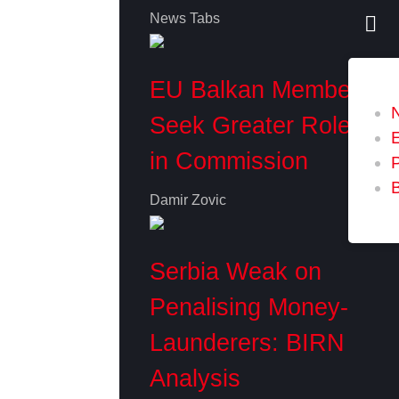
News Tabs
EU Balkan Members
Seek Greater Role
in Commission
P
Damir Zovic
Serbia Weak on
Penalising Money-
Launderers: BIRN
Analysis