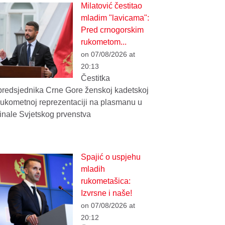
Milatović čestitao
mladim "lavicama":
Pred crnogorskim
rukometom...
on 07/08/2026 at
20:13
Čestitka
predsjednika Crne Gore ženskoj kadetskoj
rukometnoj reprezentaciji na plasmanu u
finale Svjetskog prvenstva
Spajić o uspjehu
mladih
rukometašica:
Izvrsne i naše!
on 07/08/2026 at
20:12