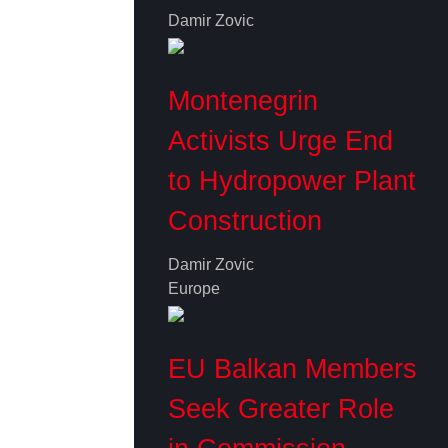
Damir Zovic
Montenegrin
Activists Urge End
to Hydropower Plant
Construction
Damir Zovic
Europe
EU Balkan Members
Seek Greater Role