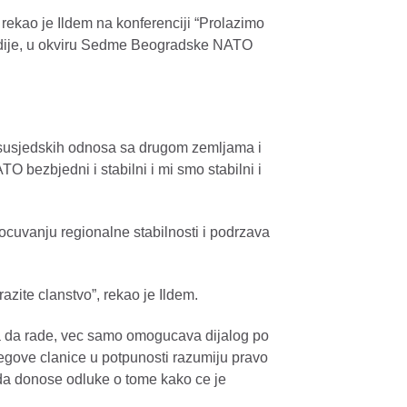
rekao je Ildem na konferenciji “Prolazimo
tudije, u okviru Sedme Beogradske NATO
rosusjedskih odnosa sa drugom zemljama i
bezbjedni i stabilni i mi smo stabilni i
 ocuvanju regionalne stabilnosti i podrzava
zite clanstvo”, rekao je Ildem.
ta da rade, vec samo omogucava dijalog po
egove clanice u potpunosti razumiju pravo
da donose odluke o tome kako ce je