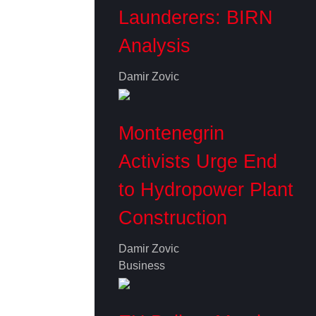
Launderers: BIRN
Analysis
Damir Zovic
Montenegrin
Activists Urge End
to Hydropower Plant
Construction
Damir Zovic
Business