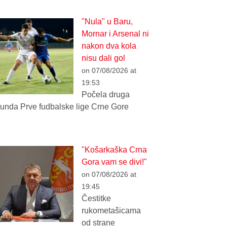
"Nula" u Baru,
Mornar i Arsenal ni
nakon dva kola
nisu dali gol
on 07/08/2026 at
19:53
Počela druga
runda Prve fudbalske lige Crne Gore
"Košarkaška Crna
Gora vam se divi!"
on 07/08/2026 at
19:45
Čestitke
rukometašicama
od strane