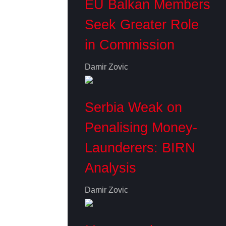
EU Balkan Members
Seek Greater Role
in Commission
Damir Zovic
Serbia Weak on
Penalising Money-
Launderers: BIRN
Analysis
Damir Zovic