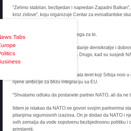
“Zelimo stabilan, bezbjedan i napredan Zapadni Balkan”, 
kroz zidove”, koju organizuje Centar za evroatlantske s
nedjelje.
Dva su, kako kaze, kljucna razloga za to.
News Tabs
Europe
“Prvo, dijelimo sa vama vase vidanje demokratije i dob
olitics
medunarodnim organizacijama. Drugo, kad su susjedi NATO 
Business
bezbjedni”, naglasio je on.
Ildem je naglasio da NATO shvata teret koji Srbija nosi u
njene ambicije za blizu integraciju sa EU.
“Shvatamo odluku da postanete partner NATO, ali da ne tra
Ildem je istakao da NATO ne govori svojim partnerima s
pitanjima sigurnosnih izazova. On je dodao da NATO i nj
svih zemalja da vode sopstvenu bezbjednosnu politiku i 
primijeniti.