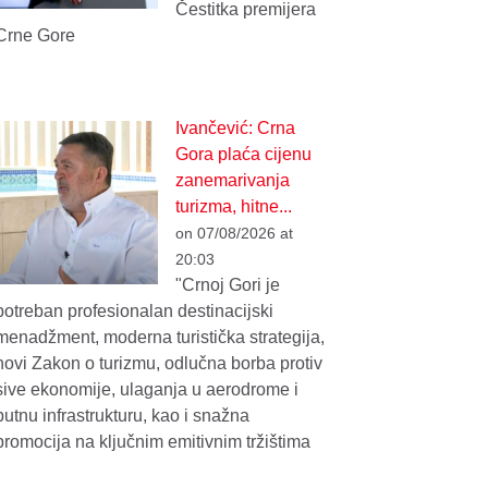
Čestitka premijera
Crne Gore
Ivančević: Crna
Gora plaća cijenu
zanemarivanja
turizma, hitne...
on 07/08/2026 at
20:03
"Crnoj Gori je
potreban profesionalan destinacijski
menadžment, moderna turistička strategija,
novi Zakon o turizmu, odlučna borba protiv
sive ekonomije, ulaganja u aerodrome i
putnu infrastrukturu, kao i snažna
promocija na ključnim emitivnim tržištima