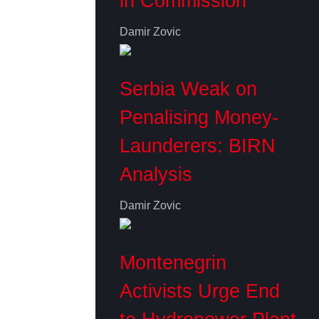
in Commission
Damir Zovic
Serbia Weak on
Penalising Money-
Launderers: BIRN
Analysis
Damir Zovic
Montenegrin
Activists Urge End