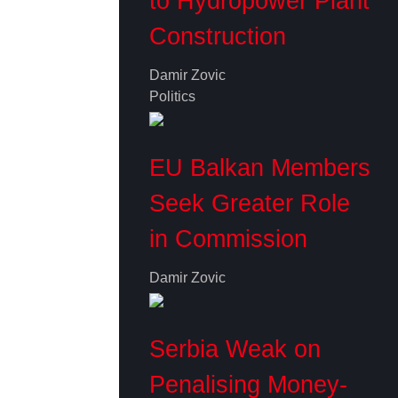
to Hydropower Plant
Construction
Damir Zovic
Politics
EU Balkan Members
Seek Greater Role
in Commission
Damir Zovic
Serbia Weak on
Penalising Money-