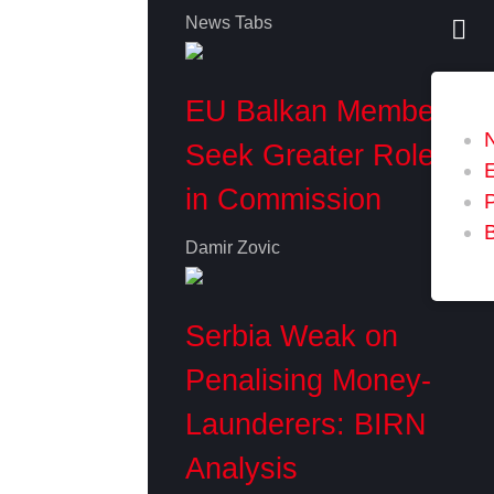
News Tabs
EU Balkan Members
Seek Greater Role
in Commission
P
Damir Zovic
Serbia Weak on
Penalising Money-
Launderers: BIRN
Analysis