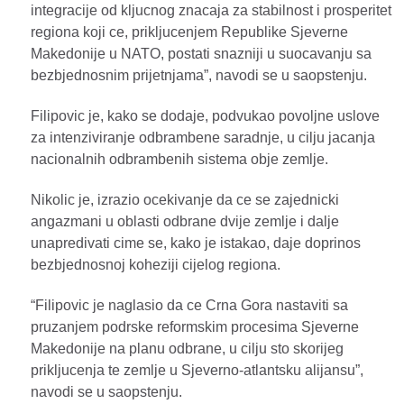
integracije od kljucnog znacaja za stabilnost i prosperitet
regiona koji ce, prikljucenjem Republike Sjeverne
Makedonije u NATO, postati snazniji u suocavanju sa
bezbjednosnim prijetnjama”, navodi se u saopstenju.
Filipovic je, kako se dodaje, podvukao povoljne uslove
za intenziviranje odbrambene saradnje, u cilju jacanja
nacionalnih odbrambenih sistema obje zemlje.
Nikolic je, izrazio ocekivanje da ce se zajednicki
angazmani u oblasti odbrane dvije zemlje i dalje
unapredivati cime se, kako je istakao, daje doprinos
bezbjednosnoj koheziji cijelog regiona.
“Filipovic je naglasio da ce Crna Gora nastaviti sa
pruzanjem podrske reformskim procesima Sjeverne
Makedonije na planu odbrane, u cilju sto skorijeg
prikljucenja te zemlje u Sjeverno-atlantsku alijansu”,
navodi se u saopstenju.