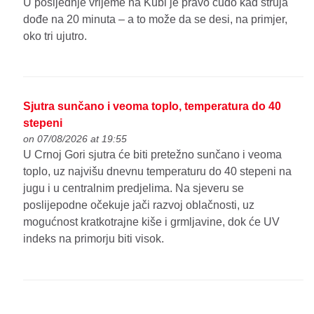
U posljednje vrijeme na Kubi je pravo čudo kad struja
dođe na 20 minuta – a to može da se desi, na primjer,
oko tri ujutro.
Sjutra sunčano i veoma toplo, temperatura do 40
stepeni
on 07/08/2026 at 19:55
U Crnoj Gori sjutra će biti pretežno sunčano i veoma
toplo, uz najvišu dnevnu temperaturu do 40 stepeni na
jugu i u centralnim predjelima. Na sjeveru se
poslijepodne očekuje jači razvoj oblačnosti, uz
mogućnost kratkotrajne kiše i grmljavine, dok će UV
indeks na primorju biti visok.