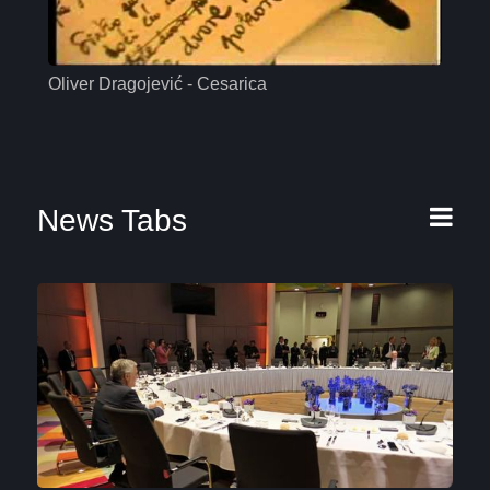
Oliver Dragojević - Cesarica
Mas
News Tabs