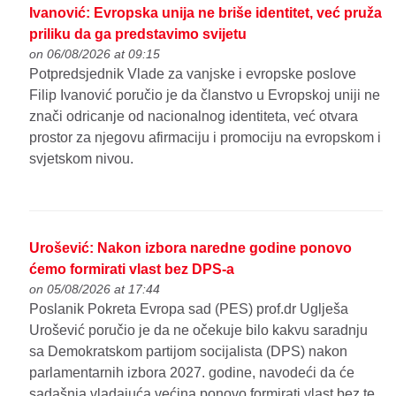
Ivanović: Evropska unija ne briše identitet, već pruža
priliku da ga predstavimo svijetu
on 06/08/2026 at 09:15
Potpredsjednik Vlade za vanjske i evropske poslove
Filip Ivanović poručio je da članstvo u Evropskoj uniji ne
znači odricanje od nacionalnog identiteta, već otvara
prostor za njegovu afirmaciju i promociju na evropskom i
svjetskom nivou.
Urošević: Nakon izbora naredne godine ponovo
ćemo formirati vlast bez DPS-a
on 05/08/2026 at 17:44
Poslanik Pokreta Evropa sad (PES) prof.dr Uglješa
Urošević poručio je da ne očekuje bilo kakvu saradnju
sa Demokratskom partijom socijalista (DPS) nakon
parlamentarnih izbora 2027. godine, navodeći da će
sadašnja vladajuća većina ponovo formirati vlast bez te