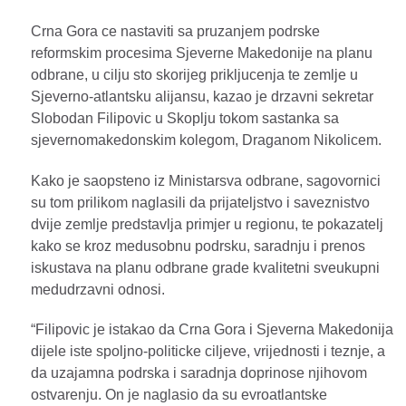
Crna Gora ce nastaviti sa pruzanjem podrske
reformskim procesima Sjeverne Makedonije na planu
odbrane, u cilju sto skorijeg prikljucenja te zemlje u
Sjeverno-atlantsku alijansu, kazao je drzavni sekretar
Slobodan Filipovic u Skoplju tokom sastanka sa
sjevernomakedonskim kolegom, Draganom Nikolicem.
Kako je saopsteno iz Ministarsva odbrane, sagovornici
su tom prilikom naglasili da prijateljstvo i saveznistvo
dvije zemlje predstavlja primjer u regionu, te pokazatelj
kako se kroz medusobnu podrsku, saradnju i prenos
iskustava na planu odbrane grade kvalitetni sveukupni
medudrzavni odnosi.
“Filipovic je istakao da Crna Gora i Sjeverna Makedonija
dijele iste spoljno-politicke ciljeve, vrijednosti i teznje, a
da uzajamna podrska i saradnja doprinose njihovom
ostvarenju. On je naglasio da su evroatlantske