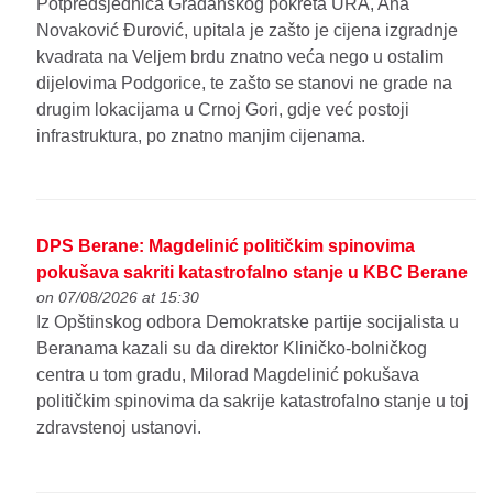
Potpredsjednica Građanskog pokreta URA, Ana
Novaković Đurović, upitala je zašto je cijena izgradnje
kvadrata na Veljem brdu znatno veća nego u ostalim
dijelovima Podgorice, te zašto se stanovi ne grade na
drugim lokacijama u Crnoj Gori, gdje već postoji
infrastruktura, po znatno manjim cijenama.
DPS Berane: Magdelinić političkim spinovima
pokušava sakriti katastrofalno stanje u KBC Berane
on 07/08/2026 at 15:30
Iz Opštinskog odbora Demokratske partije socijalista u
Beranama kazali su da direktor Kliničko-bolničkog
centra u tom gradu, Milorad Magdelinić pokušava
političkim spinovima da sakrije katastrofalno stanje u toj
zdravstenoj ustanovi.