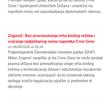
Premijer Milojko Spajić kazao je da su odnosi Crne
Gore i Sjedinjenih Američkih Država i zvanično na
najvišem nivou od uspostavljanja diplomatskih odnosa.
Zogović: Bez procesuiranja vrha bivšeg režima i
vraćanja opljačkanog nema napretka Crne Gore
on 06/08/2026 at 09:26
Potpredsjednik Demokratske narodne partije (DNP)
Milun Zogović saopštio je da Crna Gora ne može postati
pravna država bez preispitivanja uloge vrha bivšeg
režima u kriminalizaciji države i oduzimanja nezakonito
stečene imovine, ocjenjujući da bi izostanak takvog
epiloga značio legalizaciju pljačke iz prethodne tri
decenije.