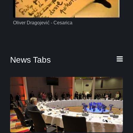
Oliver Dragojević - Cesarica
Mas
News Tabs