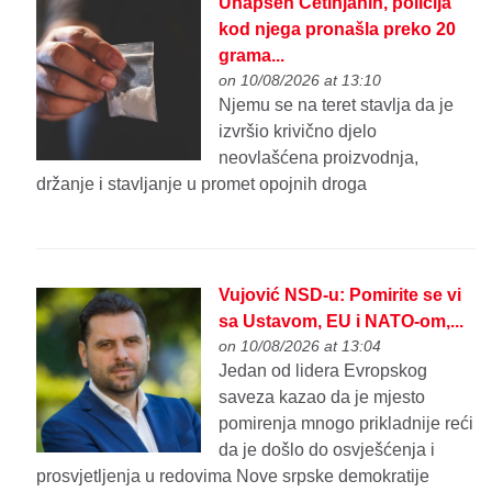
Uhapšen Cetinjanin, policija
kod njega pronašla preko 20
grama...
on 10/08/2026 at 13:10
Njemu se na teret stavlja da je
izvršio krivično djelo
neovlašćena proizvodnja,
držanje i stavljanje u promet opojnih droga
Vujović NSD-u: Pomirite se vi
sa Ustavom, EU i NATO-om,...
on 10/08/2026 at 13:04
Jedan od lidera Evropskog
saveza kazao da je mjesto
pomirenja mnogo prikladnije reći
da je došlo do osvješćenja i
prosvjetljenja u redovima Nove srpske demokratije