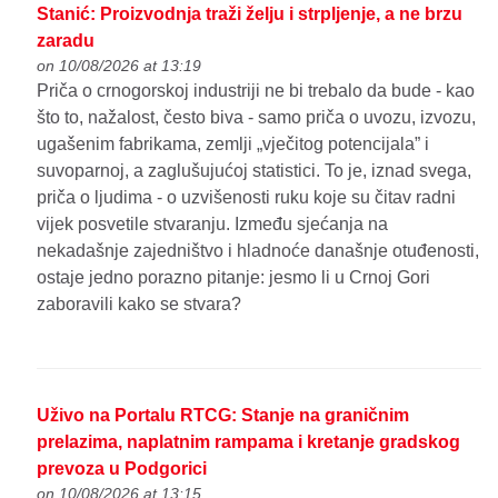
Stanić: Proizvodnja traži želju i strpljenje, a ne brzu
zaradu
on 10/08/2026 at 13:19
Priča o crnogorskoj industriji ne bi trebalo da bude - kao
što to, nažalost, često biva - samo priča o uvozu, izvozu,
ugašenim fabrikama, zemlji „vječitog potencijala” i
suvoparnoj, a zaglušujućoj statistici. To je, iznad svega,
priča o ljudima - o uzvišenosti ruku koje su čitav radni
vijek posvetile stvaranju. Između sjećanja na
nekadašnje zajedništvo i hladnoće današnje otuđenosti,
ostaje jedno porazno pitanje: jesmo li u Crnoj Gori
zaboravili kako se stvara?
Uživo na Portalu RTCG: Stanje na graničnim
prelazima, naplatnim rampama i kretanje gradskog
prevoza u Podgorici
on 10/08/2026 at 13:15