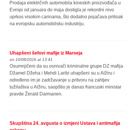
Prodaja električnih automobila kineskih proizvođača u
Evropi od januara do maja dostigla je rekordni nivo
uprkos visokim carinama, što dodatno pojačava pritisak
na evropsku automobilsku industriju.
Uhapšeni šefovi mafije iz Marseja
on 10/08/2026 at 13:41
Osumnjičeni da su osnivači kriminalne grupe DZ mafija
Džamel Džeha i Mehdi Laribi uhapšeni su u Alžiru i
određeno im je zadržavanje u pritvoru na zahtjev
tužilaštva u Alžiru, saopštio je danas francuski ministar
pravde Žerald Darmanen.
Skupština 24. avgusta o izmjeni Ustava i antimafija