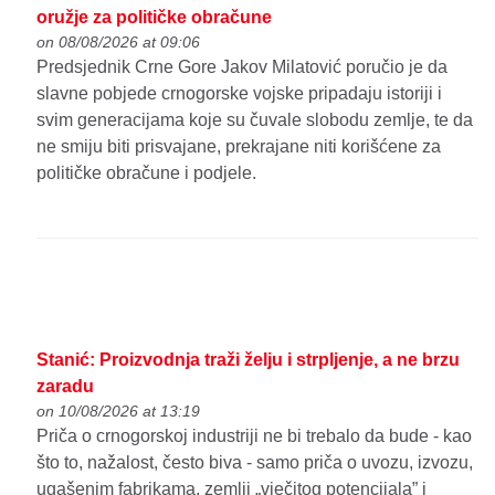
oružje za političke obračune
on 08/08/2026 at 09:06
Predsjednik Crne Gore Jakov Milatović poručio je da
slavne pobjede crnogorske vojske pripadaju istoriji i
svim generacijama koje su čuvale slobodu zemlje, te da
ne smiju biti prisvajane, prekrajane niti korišćene za
političke obračune i podjele.
Stanić: Proizvodnja traži želju i strpljenje, a ne brzu
zaradu
on 10/08/2026 at 13:19
Priča o crnogorskoj industriji ne bi trebalo da bude - kao
što to, nažalost, često biva - samo priča o uvozu, izvozu,
ugašenim fabrikama, zemlji „vječitog potencijala” i