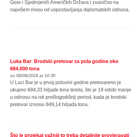
Gore i Sjedinjenih Američkih Država i zvanično na
najvišem nivou od uspostavljanja diplomatskih odnosa.
Luka Bar: Brodski pretovar za pola godine oko
684.000 tona
on 08/08/2026 at 10:30
U Luci Bar je u prvoj polovini godine pretovareno je
ukupno 684,33 hiljade tona tereta, što je 19 odsto manje
u odnosu na isti prošlogodišnji period, kada je brodski
pretovar iznosio 849,14 hiljada tona.
Što je projekat važniji to treba detaljnije provjeravati