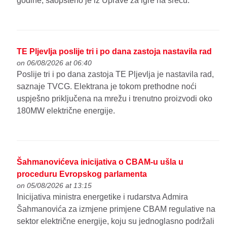
godine, saopšteno je iz Uprave za igre na sreću.
TE Pljevlja poslije tri i po dana zastoja nastavila rad
on 06/08/2026 at 06:40
Poslije tri i po dana zastoja TE Pljevlja je nastavila rad,
saznaje TVCG. Elektrana je tokom prethodne noći
uspješno priključena na mrežu i trenutno proizvodi oko
180MW električne energije.
Šahmanovićeva inicijativa o CBAM-u ušla u
proceduru Evropskog parlamenta
on 05/08/2026 at 13:15
Inicijativa ministra energetike i rudarstva Admira
Šahmanovića za izmjene primjene CBAM regulative na
sektor električne energije, koju su jednoglasno podržali