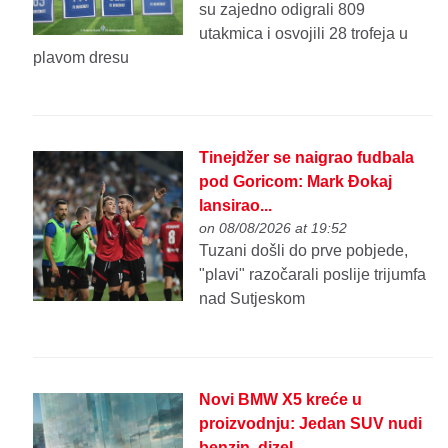
su zajedno odigrali 809
utakmica i osvojili 28 trofeja u
plavom dresu
Tinejdžer se naigrao fudbala
pod Goricom: Mark Đokaj
lansirao...
on 08/08/2026 at 19:52
Tuzani došli do prve pobjede,
"plavi" razočarali poslije trijumfa
nad Sutjeskom
Novi BMW X5 kreće u
proizvodnju: Jedan SUV nudi
benzin, dizel,...