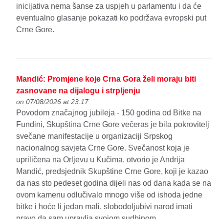
inicijativa nema šanse za uspjeh u parlamentu i da će
eventualno glasanje pokazati ko podržava evropski put
Crne Gore.
Mandić: Promjene koje Crna Gora želi moraju biti
zasnovane na dijalogu i strpljenju
on 07/08/2026 at 23:17
Povodom značajnog jubileja - 150 godina od Bitke na
Fundini, Skupština Crne Gore večeras je bila pokrovitelj
svečane manifestacije u organizaciji Srpskog
nacionalnog savjeta Crne Gore. Svečanost koja je
upriličena na Orljevu u Kučima, otvorio je Andrija
Mandić, predsjednik Skupštine Crne Gore, koji je kazao
da nas sto pedeset godina dijeli nas od dana kada se na
ovom kamenu odlučivalo mnogo više od ishoda jedne
bitke i hoće li jedan mali, slobodoljubivi narod imati
pravo da sam upravlja svojom sudbinom.