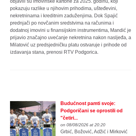
objavili su imovinske kartone za 2025. godinu, koji
pokazuju razlike u njihovim prihodima, ušteđevini,
nekretninama i kreditnim zaduženjima. Dok Spajić
prednjači po novčanim sredstvima na računima i
dodatnoj imovini u finansijskim instrumentima, Mandić je
prijavio značajno uvećanje nekretnina nakon nasljeđa, a
Milatović uz predsjedničku platu ostvaruje i prihode od
izdavanja stana, prenosi RTV Podgorica.
Budućnost pamti svoje:
Podgoričani se oprostili od
"četiri...
on 08/08/2026 at 20:20
Grbić, Božović, Adžić i Mirković