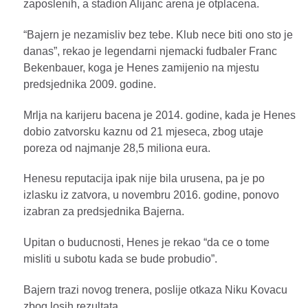
zaposlenih, a stadion Alijanc arena je otplacena.
“Bajern je nezamisliv bez tebe. Klub nece biti ono sto je
danas”, rekao je legendarni njemacki fudbaler Franc
Bekenbauer, koga je Henes zamijenio na mjestu
predsjednika 2009. godine.
Mrlja na karijeru bacena je 2014. godine, kada je Henes
dobio zatvorsku kaznu od 21 mjeseca, zbog utaje
poreza od najmanje 28,5 miliona eura.
Henesu reputacija ipak nije bila urusena, pa je po
izlasku iz zatvora, u novembru 2016. godine, ponovo
izabran za predsjednika Bajerna.
Upitan o buducnosti, Henes je rekao “da ce o tome
misliti u subotu kada se bude probudio”.
Bajern trazi novog trenera, poslije otkaza Niku Kovacu
zbog losih rezultata.