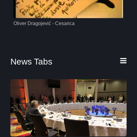
Oliver Dragojević - Cesarica
Mas
News Tabs