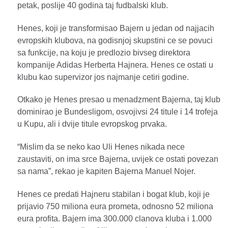
petak, poslije 40 godina taj fudbalski klub.
Henes, koji je transformisao Bajern u jedan od najjacih
evropskih klubova, na godisnjoj skupstini ce se povuci
sa funkcije, na koju je predlozio bivseg direktora
kompanije Adidas Herberta Hajnera. Henes ce ostati u
klubu kao supervizor jos najmanje cetiri godine.
Otkako je Henes presao u menadzment Bajerna, taj klub
dominirao je Bundesligom, osvojivsi 24 titule i 14 trofeja
u Kupu, ali i dvije titule evropskog prvaka.
“Mislim da se neko kao Uli Henes nikada nece
zaustaviti, on ima srce Bajerna, uvijek ce ostati povezan
sa nama”, rekao je kapiten Bajerna Manuel Nojer.
Henes ce predati Hajneru stabilan i bogat klub, koji je
prijavio 750 miliona eura prometa, odnosno 52 miliona
eura profita. Bajern ima 300.000 clanova kluba i 1.000