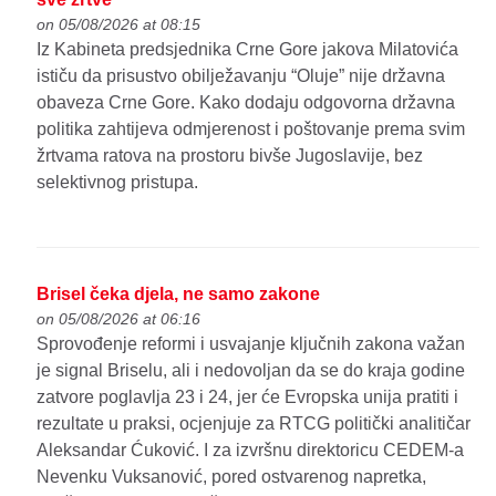
on 05/08/2026 at 08:15
Iz Kabineta predsjednika Crne Gore jakova Milatovića
ističu da prisustvo obilježavanju “Oluje” nije državna
obaveza Crne Gore. Kako dodaju odgovorna državna
politika zahtijeva odmjerenost i poštovanje prema svim
žrtvama ratova na prostoru bivše Jugoslavije, bez
selektivnog pristupa.
Brisel čeka djela, ne samo zakone
on 05/08/2026 at 06:16
Sprovođenje reformi i usvajanje ključnih zakona važan
je signal Briselu, ali i nedovoljan da se do kraja godine
zatvore poglavlja 23 i 24, jer će Evropska unija pratiti i
rezultate u praksi, ocjenjuje za RTCG politički analitičar
Aleksandar Ćuković. I za izvršnu direktoricu CEDEM-a
Nevenku Vuksanović, pored ostvarenog napretka,