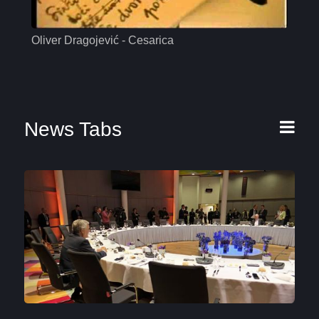
Oliver Dragojević - Cesarica
Mas
News Tabs