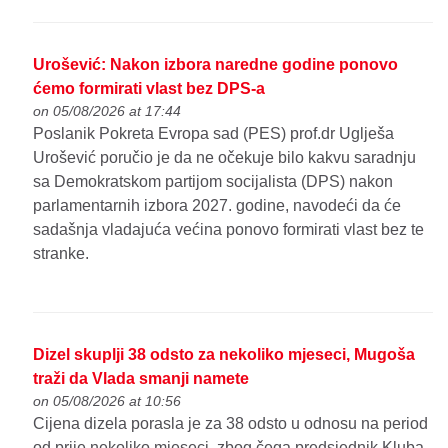
Urošević: Nakon izbora naredne godine ponovo
ćemo formirati vlast bez DPS-a
on 05/08/2026 at 17:44
Poslanik Pokreta Evropa sad (PES) prof.dr Uglješa
Urošević poručio je da ne očekuje bilo kakvu saradnju
sa Demokratskom partijom socijalista (DPS) nakon
parlamentarnih izbora 2027. godine, navodeći da će
sadašnja vladajuća većina ponovo formirati vlast bez te
stranke.
Dizel skuplji 38 odsto za nekoliko mjeseci, Mugoša
traži da Vlada smanji namete
on 05/08/2026 at 10:56
Cijena dizela porasla je za 38 odsto u odnosu na period
od prije nekoliko mjeseci, zbog čega predsjednik Kluba