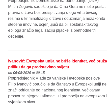
Potpredsjednik Demokratske narodne partije (DNP)
Milun Zogović saopštio je da Crna Gora ne može postati
pravna država bez preispitivanja uloge vrha bivšeg
režima u kriminalizaciji države i oduzimanja nezakonito
stečene imovine, ocjenjujući da bi izostanak takvog
epiloga značio legalizaciju pljačke iz prethodne tri
decenije.
Ivanović: Evropska unija ne briše identitet, već pruža
priliku da ga predstavimo svijetu
on 06/08/2026 at 09:15
Potpredsjednik Vlade za vanjske i evropske poslove
Filip Ivanović poručio je da članstvo u Evropskoj uniji ne
znači odricanje od nacionalnog identiteta, već otvara
prostor za njegovu afirmaciju i promociju na evropskom i
svjetskom nivou.