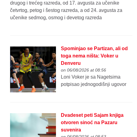
drugog i trećeg razreda, od 17. avgusta za učenike
četvrtog, petog i šestog razreda, a od 24. avgusta za
učenike sedmog, osmog i devetog razreda
Spominjao se Partizan, ali od
toga nema ništa: Voker u
Denveru
on 06/08/2026 at 08:56
Loni Voker je sa Nagetsima
potpisao jednogodišnji ugovor
Dvadeset peti Sajam knjiga
otvoren sinoć na Pazaru
suvenira
on 06/08/2026 at 08:53